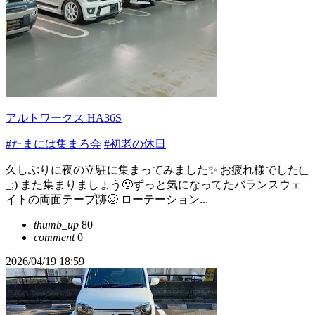
アルトワークス HA36S
#たまには集まろ会
#初老の休日
久しぶりに夜の立駐に集まってみました✨ お疲れ様でした(_
_;) また集まりましょう🙂ずっと気になってたバランスウェ
イトの両面テープ跡🥴 ローテーション...
thumb_up
80
comment
0
2026/04/19 18:59