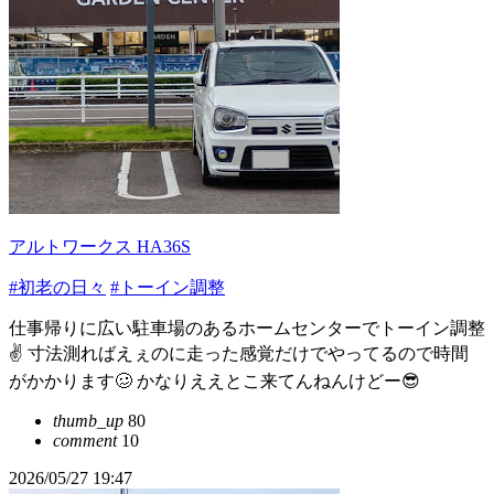
アルトワークス HA36S
#初老の日々
#トーイン調整
仕事帰りに広い駐車場のあるホームセンターでトーイン調整
✌️ 寸法測ればえぇのに走った感覚だけでやってるので時間
がかかります🥴 かなりええとこ来てんねんけどー😎
thumb_up
80
comment
10
2026/05/27 19:47