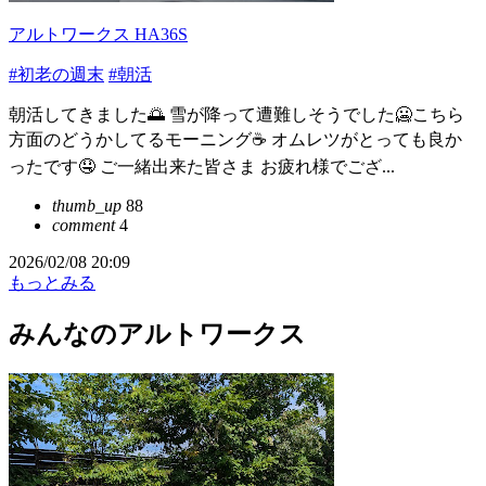
アルトワークス HA36S
#初老の週末
#朝活
朝活してきました🌅 雪が降って遭難しそうでした🥶こちら
方面のどうかしてるモーニング☕ オムレツがとっても良か
ったです🤤 ご一緒出来た皆さま お疲れ様でござ...
thumb_up
88
comment
4
2026/02/08 20:09
もっとみる
みんなのアルトワークス