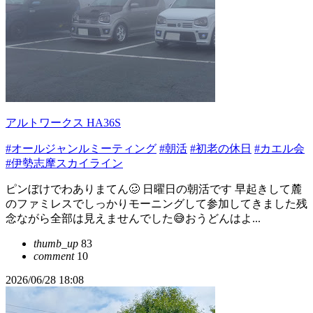
アルトワークス HA36S
#オールジャンルミーティング
#朝活
#初老の休日
#カエル会
#伊勢志摩スカイライン
ピンぼけでわありまてん🥴 日曜日の朝活です 早起きして麓
のファミレスでしっかりモーニングして参加してきました残
念ながら全部は見えませんでした😅おうどんはよ...
thumb_up
83
comment
10
2026/06/28 18:08