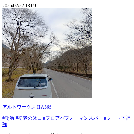
2026/02/22 18:09
アルトワークス HA36S
#朝活
#初老の休日
#フロアパフォーマンスバー
#シート下補
強