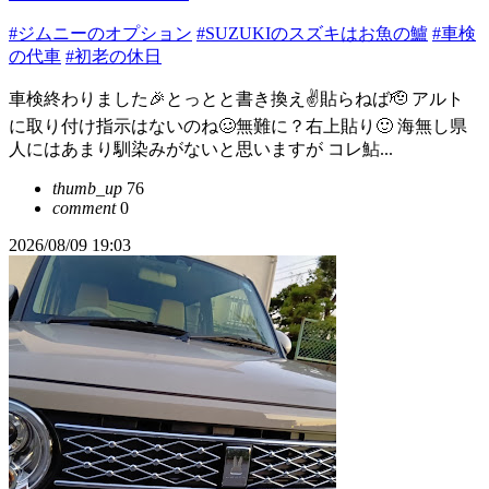
#ジムニーのオプション
#SUZUKIのスズキはお魚の鱸
#車検
の代車
#初老の休日
車検終わりました🎉とっとと書き換え✌️貼らねば🫡 アルト
に取り付け指示はないのね🥴無難に？右上貼り🙂 海無し県
人にはあまり馴染みがないと思いますが コレ鮎...
thumb_up
76
comment
0
2026/08/09 19:03