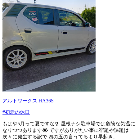
アルトワークス HA36S
#初老の休日
もはや5月って夏ですな🎐 屋根ナシ駐車場では危険な気温に
なりつつあります😭 ですがありがたい事に宿題や課題は
次々に発生する訳で 四の五の言うてるより早起き...