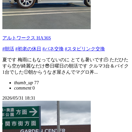
アルトワークス HA36S
#朝活
#初老の休日
#バネ交換
#スタビリンク交換
夏です 梅雨にもなってないのに とても暑いです🫠 ただひた
すら空が綺麗なだけ😎日曜日の朝活です クルマ3台＆バイク
1台でした🙂朝からうなぎ屋さんでマグロ丼...
thumb_up
77
comment
0
2026/05/31 18:31