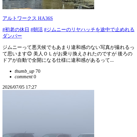
アルトワークス HA36S
#初老の休日
#朝活
#ジムニーのリヤハッチを途中で止めれる
ダンパー
ジムニーって悪天候でもあまり違和感のない写真が撮れるっ
て思います😊 美人ＯＬがお乗り換えされたのですが 後ろの
ドアが自動で全開になる仕様に違和感があるって...
thumb_up
70
comment
0
2026/07/05 17:27