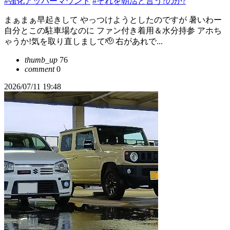
#強化アッパーマウント
#それを朝活と言う?のか?
まぁまぁ早起きして やっつけようとしたのですが 暑いわー
自分とこの駐車場なのに ファン付き着用＆水分持参 アホち
ゃうか!気を取り直しまして🫡 右があれで...
thumb_up
76
comment
0
2026/07/11 19:48