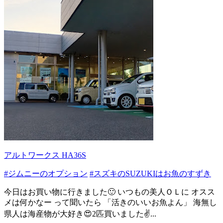
アルトワークス HA36S
#ジムニーのオプション
#スズキのSUZUKIはお魚のすずき
今日はお買い物に行きました🙂 いつもの美人ＯＬに オスス
メは何かなー って聞いたら 「活きのいいお魚よん」 海無し
県人は海産物が大好き😍2匹買いました✌️...