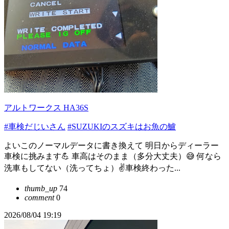
アルトワークス HA36S
#車検だじいさん
#SUZUKIのスズキはお魚の鱸
よいこのノーマルデータに書き換えて 明日からディーラー
車検に挑みます💪 車高はそのまま（多分大丈夫）😅 何なら
洗車もしてない（洗ってちょ）✌️車検終わった...
thumb_up
74
comment
0
2026/08/04 19:19