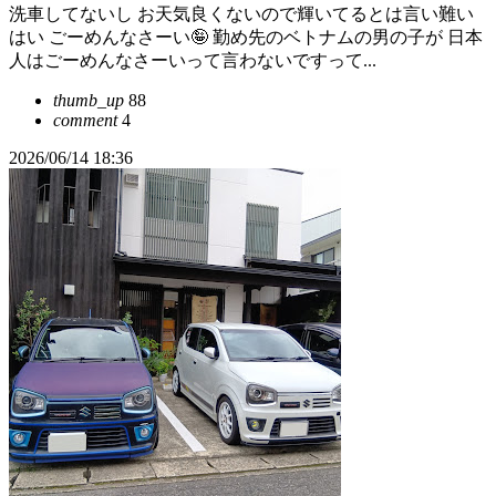
洗車してないし お天気良くないので輝いてるとは言い難い
はい ごーめんなさーい🤪 勤め先のベトナムの男の子が 日本
人はごーめんなさーいって言わないですって...
thumb_up
88
comment
4
2026/06/14 18:36