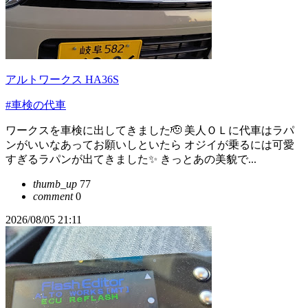
アルトワークス HA36S
#車検の代車
ワークスを車検に出してきました🫡 美人ＯＬに代車はラパ
ンがいいなあってお願いしといたら オジイが乗るには可愛
すぎるラパンが出てきました✨ きっとあの美貌で...
thumb_up
77
comment
0
2026/08/05 21:11