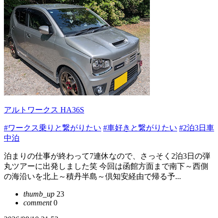
アルトワークス HA36S
#ワークス乗りと繋がりたい
#車好きと繋がりたい
#2泊3日車
中泊
泊まりの仕事が終わって7連休なので、さっそく2泊3日の弾
丸ツアーに出発しました笑 今回は函館方面まで南下～西側
の海沿いを北上～積丹半島～倶知安経由で帰る予...
thumb_up
23
comment
0