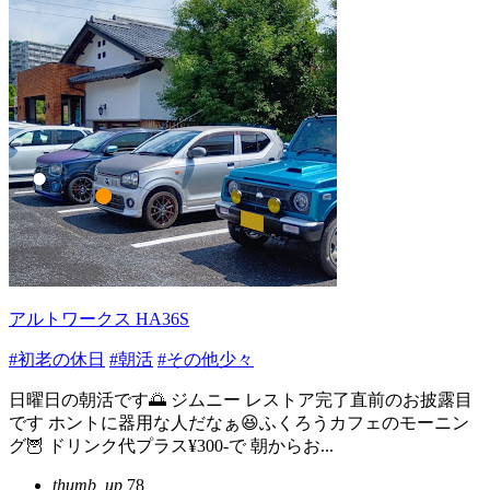
アルトワークス HA36S
#初老の休日
#朝活
#その他少々
日曜日の朝活です🌅 ジムニー レストア完了直前のお披露目
です ホントに器用な人だなぁ😆ふくろうカフェのモーニン
グ🦉 ドリンク代プラス¥300-で 朝からお...
thumb_up
78