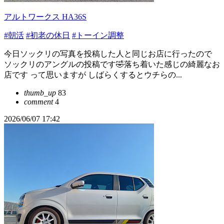
アルトワークス HA36S
#朝活
#初老の休日
#トーイン調整
今日ソックリの写真を投稿した人と同じお店に行ったので
ソックリのアングルの投稿です🤣落ち着いた感じの綺麗なお
店です って思いますが しばらくするとウチらの...
thumb_up
83
comment
4
2026/06/07 17:42