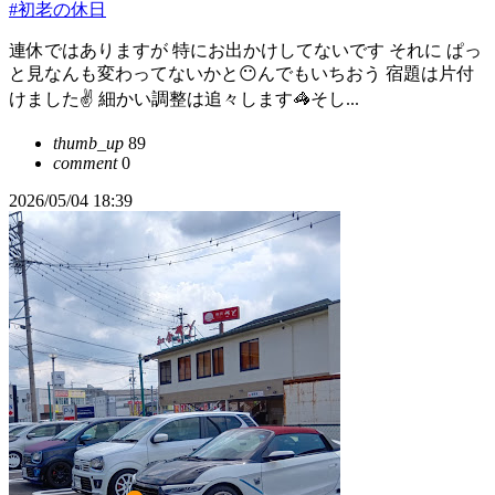
#初老の休日
連休ではありますが 特にお出かけしてないです それに ぱっ
と見なんも変わってないかと😶んでもいちおう 宿題は片付
けました✌️ 細かい調整は追々します🦓そし...
thumb_up
89
comment
0
2026/05/04 18:39