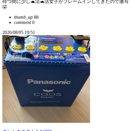
待つ間に少し🐢活🐢活女子がフレームインしてきたので激写
🤣
thumb_up
88
comment
0
2026/08/05 19:51