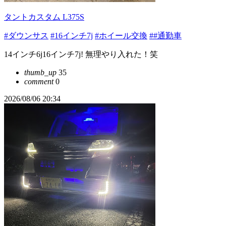
タントカスタム L375S
#ダウンサス
#16インチ7j
#ホイール交換
##通勤車
14インチ6j16インチ7j! 無理やり入れた！笑
thumb_up
35
comment
0
2026/08/06 20:34