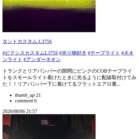
タントカスタム L375S
#ピクシスカスタムL375S
#光り物好き
#テープライト
#ネオ
ンライト
#アンダーネオン
トランクとリアバンパーの隙間にピンクのCOBテープライ
トをスモールライト着けたときに光るように配線取付けてみ
た！！リアバンパー下に着けてるフラットエアロ裏...
thumb_up
21
comment
0
2026/08/06 21:57