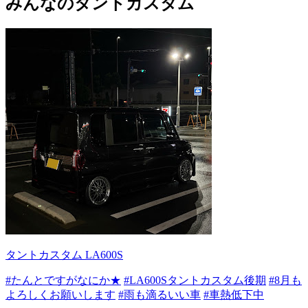
みんなのタントカスタム
タントカスタム LA600S
#たんとですがなにか★
#LA600Sタントカスタム後期
#8月も
よろしくお願いします
#雨も滴るいい車
#車熱低下中