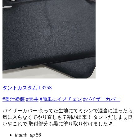
タントカスタム L375S
#墨汁塗装
#天井
#簡単にイメチェン
#バイザーカバー
バイザーカバー 余ってた生地にてミシンで適当に遣ったら
気に入らなくてやり直しも７割の出来！ タントだしまぁ良
いやこれで 取付部分も黒に塗り取り付けました🎵...
thumb_up
56