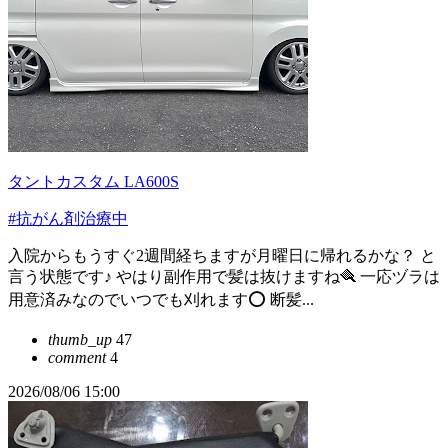
タントカスタム LA600S
#抗がん剤治療中
入院からもうすぐ2週間経ちますが月曜日に帰れるかな？ と
言う状態です♪ やはり副作用で髪は抜けますね🪮 一応ヅラは
用意済みなのでいつでも刈れます⭕️ 断髪...
thumb_up
47
comment
4
2026/08/06 15:00