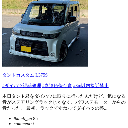
タントカスタム L375S
#ダイハツ誤診修理
#参漆伍保存會
#3m以内接近禁止
本日タント君をダイハツに取りに行ったんだけど、気になる
音がステアリングラックじゃなく、パワステモーターからの
音だった。 最初、ラックですねってダイハツの整...
thumb_up
85
comment
0