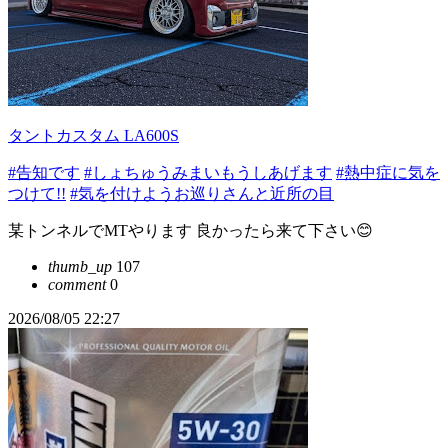
タントカスタム LA600S
#告知です
#しょちゅうみまいもうしあげます
#熱中症に気を
つけて!!
#気を付けようお巡りさんと近所の目
某トンネルでMTやります 良かったら来て下さい😊
thumb_up
107
comment
0
2026/08/05 22:27