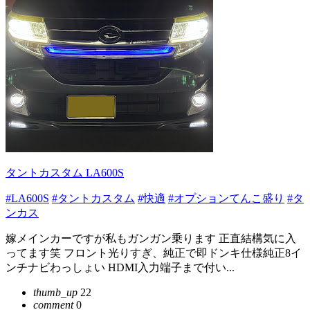
タントカスタム LA600S
#LA600S
#タントカスタム
#快適
#オプションてんこ盛り
#タ
ンカス
嫁メインカーですが私もガンガン乗ります 正直結構気に入
ってます笑 フロント光りすぎ、純正で即ドンキ仕様純正8イ
ンチナビわっしょい HDMI入力端子まで付い...
thumb_up
22
comment
0