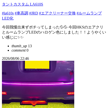
タントカスタム LA610S
#la610s
#車高調
#JRD
#エアクリーナー交換
#ルームランプ
LED化
今回我慢出来ずポチってしまった💦💦 今回HKSのエアクリ
とルームランプLEDのハロゲン色にしました！！ようやくい
い感じに✨️✨️
thumb_up
13
comment
0
2026/08/06 22:46