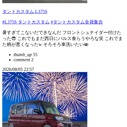
タントカスタム L375S
#L375S タントカスタム
#タントカスタム全員集合
暑すぎてこないだできなんだ フロントシュナイダー付けた
った😎 これでもまだ西日にバルス食らうやろな笑 これでま
た柄が悪くなったw そろそろ車洗いたい🫨
thumb_up
55
comment
2
2026/08/05 22:57