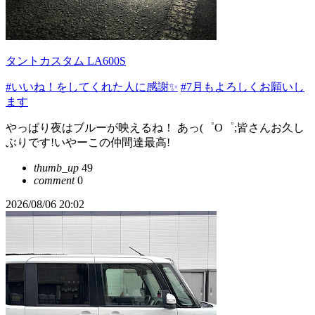
タントカスタム LA600S
#いいね！をしてくれた人に感謝✨
#7月もよろしくお願いし
ます
やっぱり夜はブルーが映えるね！ あっ(゜O゜;皆さんお久し
ぶりです!いやーこの仲間達最高!
thumb_up
49
comment
0
2026/08/06 20:02