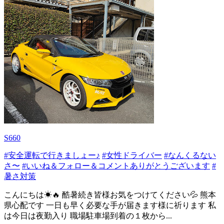
S660
#安全運転で行きましょー♪
#女性ドライバー
#なんくるない
さ〜
#いいね＆フォロー＆コメントありがとうございます
#
暑さ対策
こんにちは☀🔥 酷暑続き皆様お気をつけてください💦 熊本
県心配です 一日も早く必要な手が届きます様に祈ります 私
は今日は夜勤入り 職場駐車場到着の１枚から...