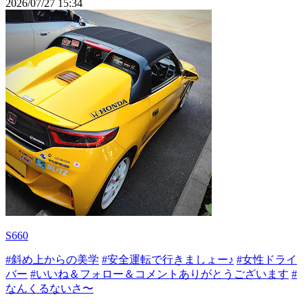
2026/07/27 15:34
S660
#斜め上からの美学
#安全運転で行きましょー♪
#女性ドライ
バー
#いいね＆フォロー＆コメントありがとうございます
#
なんくるないさ〜