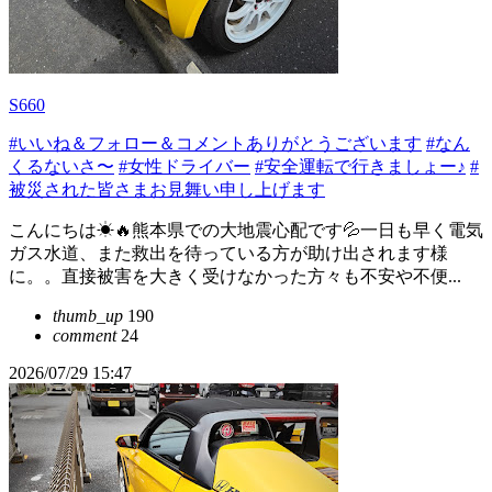
S660
#いいね＆フォロー＆コメントありがとうございます
#なん
くるないさ〜
#女性ドライバー
#安全運転で行きましょー♪
#
被災された皆さまお見舞い申し上げます
こんにちは☀🔥熊本県での大地震心配です💦一日も早く電気
ガス水道、また救出を待っている方が助け出されます様
に。。直接被害を大きく受けなかった方々も不安や不便...
thumb_up
190
comment
24
2026/07/29 15:47