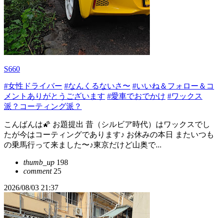
S660
#女性ドライバー
#なんくるないさ〜
#いいね＆フォロー＆コ
メントありがとうございます
#愛車でおでかけ
#ワックス
派？コーティング派？
こんばんは🌠 お題提出 昔（シルビア時代）はワックスでし
たが今はコーティングであります♪ お休みの本日 またいつも
の乗馬行って来ました〜♪東京だけど山奥で...
thumb_up
198
comment
25
2026/08/03 21:37