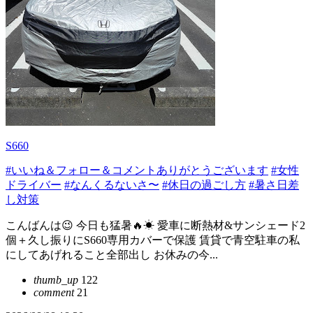
S660
#いいね＆フォロー＆コメントありがとうございます
#女性
ドライバー
#なんくるないさ〜
#休日の過ごし方
#暑さ日差
し対策
こんばんは😉 今日も猛暑🔥☀ 愛車に断熱材&サンシェード2
個＋久し振りにS660専用カバーで保護 賃貸で青空駐車の私
にしてあげれること全部出し お休みの今...
thumb_up
122
comment
21