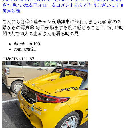
さ〜
#いいね＆フォロー＆コメントありがとうございます
#
暑さ対策
こんにちは😊 2連チャン夜勤無事に終わりました㊗️ 家の２
階からの写真😆 毎回夜勤をする度に感じること １つは17時
間 2人で60人の患者さんを看る時の見...
thumb_up
190
comment
21
2026/07/30 12:52