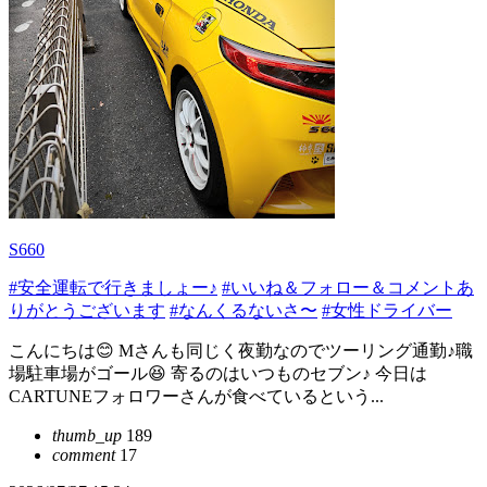
S660
#安全運転で行きましょー♪
#いいね＆フォロー＆コメントあ
りがとうございます
#なんくるないさ〜
#女性ドライバー
こんにちは😊 Mさんも同じく夜勤なのでツーリング通勤♪職
場駐車場がゴール😆 寄るのはいつものセブン♪ 今日は
CARTUNEフォロワーさんが食べているという...
thumb_up
189
comment
17