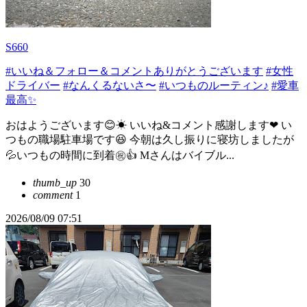
S660
#いいね＆フォロー＆コメントありがとうございます
#女性
ドライバー
#なんくるないさ〜
#いつものルーティン♪
#愛車
最高✨
おはようございます😊☀ いいね&コメント感謝します❤ い
つもの職場駐車場です😆 今朝は久し振りに寝坊しましたが
💦いつもの時間に到着㊗️👍 Mさんはバイブル...
thumb_up
30
comment
1
2026/08/09 07:51