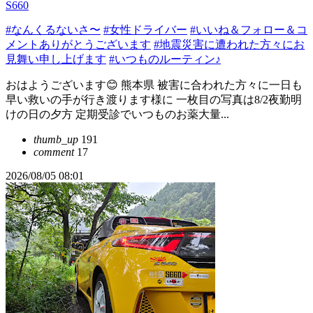
S660
#なんくるないさ〜
#女性ドライバー
#いいね＆フォロー＆コ
メントありがとうございます
#地震災害に遭われた方々にお
見舞い申し上げます
#いつものルーティン♪
おはようございます😊 熊本県 被害に合われた方々に一日も
早い救いの手が行き渡ります様に 一枚目の写真は8/2夜勤明
けの日の夕方 定期受診でいつものお薬大量...
thumb_up
191
comment
17
2026/08/05 08:01