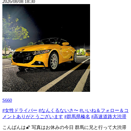
2026/08/08 18:30
S660
#女性ドライバー
#なんくるないさ〜
#いいね＆フォロー＆コ
メントありがとうございます
#群馬県榛名
#高速道路大渋滞
こんばんは🌠 写真はお休みの今日 群馬に兄と行って大渋滞