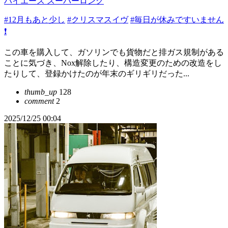
ハイエース スーパーロング
#12月もあと少し
#クリスマスイヴ
#毎日が休みですいません
❗️
この車を購入して、ガソリンでも貨物だと排ガス規制がある
ことに気づき、Nox解除したり、構造変更のための改造をし
たりして、登録かけたのが年末のギリギリだった...
thumb_up
128
comment
2
2025/12/25 00:04