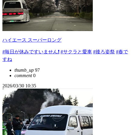
ハイエース スーパーロング
#毎日が休みですいません❗️
#サクラと愛車
#後ろ姿祭
#春で
すね
thumb_up
97
comment
0
2026/03/30 10:35