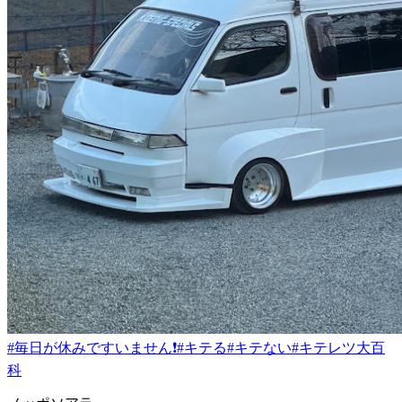
#毎日が休みですいません❗️
#キテる
#キテない
#キテレツ大百
科