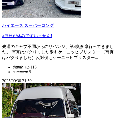
ハイエース スーパーロング
#毎日が休みですいません❗️
先週のキャブ不調からのリベンジ、第4奥多摩行ってきまし
た。 写真はパクりました隣もケーニッヒブリスター （写真
はパクりました）反対側もケーニッヒブリスター...
thumb_up
113
comment
9
2025/09/30 21:50