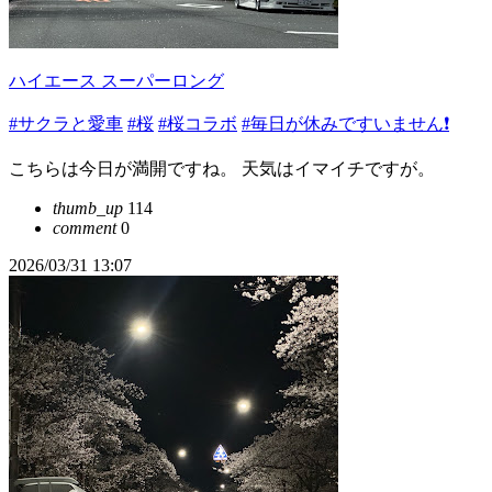
ハイエース スーパーロング
#サクラと愛車
#桜
#桜コラボ
#毎日が休みですいません❗️
こちらは今日が満開ですね。 天気はイマイチですが。
thumb_up
114
comment
0
2026/03/31 13:07