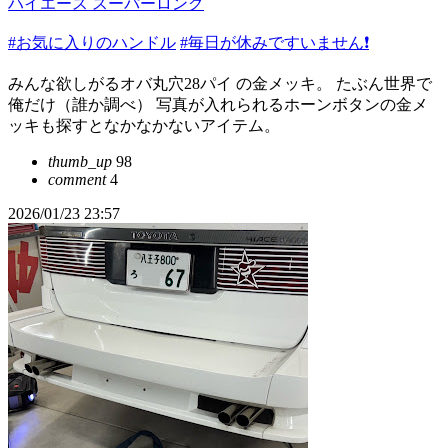
ハイエース スーパーロング
#お気に入りのハンドル
#毎日が休みですいません❗️
みんな欲しがるオバ丸穴28パイ の金メッキ。 たぶん世界で
俺だけ（誰か調べ） 写真が入れられるホーンボタンの金メ
ッキも探すとなかなかないアイテム。
thumb_up
98
comment
4
2026/01/23 23:57