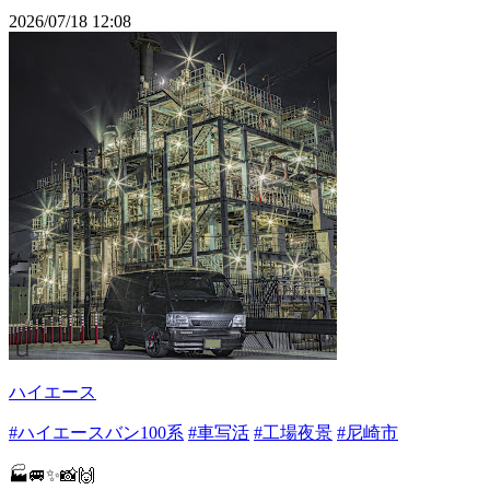
2026/07/18 12:08
ハイエース
#ハイエースバン100系
#車写活
#工場夜景
#尼崎市
🏭🚐✨📸🙌