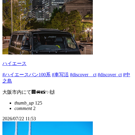
ハイエース
#ハイエースバン100系
#車写活
#discover＿ct
#discover_ct
#中
之島
大阪市内にて🏢🚐📸✨🙌
thumb_up
125
comment
2
2026/07/22 11:53