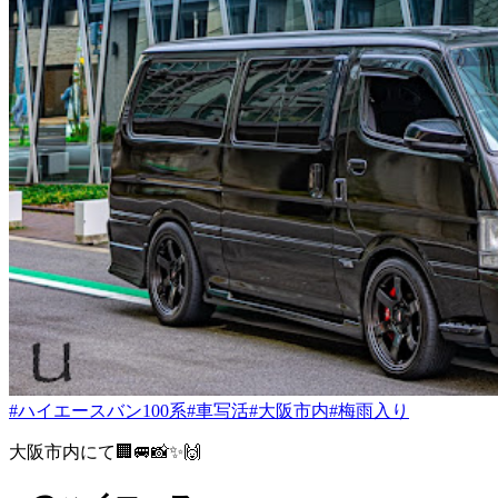
#ハイエースバン100系
#車写活
#大阪市内
#梅雨入り
大阪市内にて🏢🚐📸✨🙌