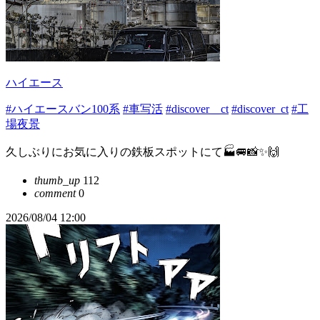
ハイエース
#ハイエースバン100系
#車写活
#discover＿ct
#discover_ct
#工
場夜景
久しぶりにお気に入りの鉄板スポットにて🏭🚐📸✨🙌
thumb_up
112
comment
0
2026/08/04 12:00