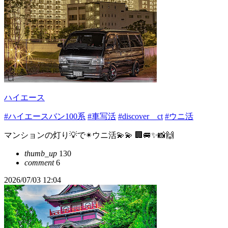
ハイエース
#ハイエースバン100系
#車写活
#discover＿ct
#ウニ活
マンションの灯り💡で✴︎ウニ活💫💫 🏢🚐✨📸🙌
thumb_up
130
comment
6
2026/07/03 12:04