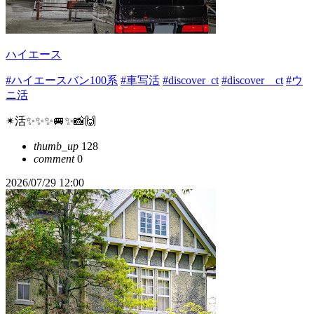
ハイエース
#ハイエースバン100系
#車写活
#discover_ct
#discover＿ct
#ウ
ニ活
✴︎活✨✨✨🚐✨📸🙌
thumb_up
128
comment
0
2026/07/29 12:00