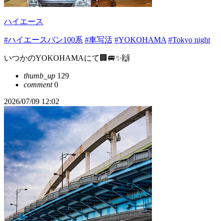
ハイエース
#ハイエースバン100系
#車写活
#YOKOHAMA
#Tokyo night
いつかのYOKOHAMAにて🏢🚐✨🙌
thumb_up
129
comment
0
2026/07/09 12:02