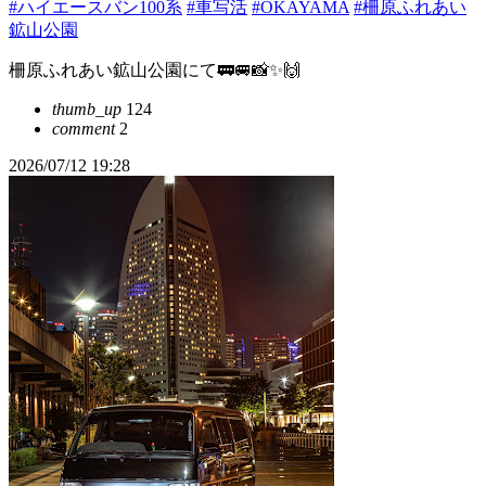
#ハイエースバン100系
#車写活
#OKAYAMA
#柵原ふれあい
鉱山公園
柵原ふれあい鉱山公園にて🚃🚐📸✨🙌
thumb_up
124
comment
2
2026/07/12 19:28