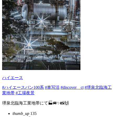
ハイエース
#ハイエースバン100系
#車写活
#discover＿ct
#堺泉北臨海工
業地帯
#工場夜景
堺泉北臨海工業地帯にて🏭🚐✨📸🙌
thumb_up
135