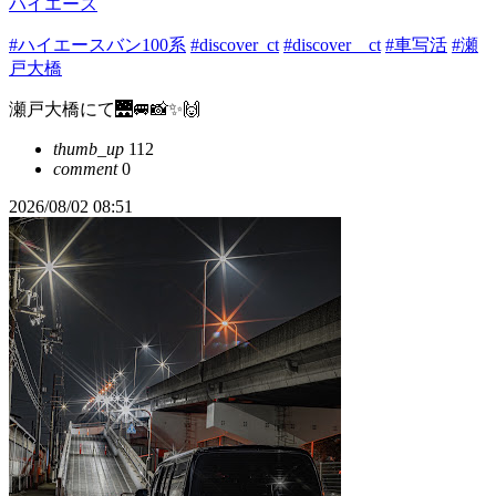
ハイエース
#ハイエースバン100系
#discover_ct
#discover＿ct
#車写活
#瀬
戸大橋
瀬戸大橋にて🌉🚐📸✨🙌
thumb_up
112
comment
0
2026/08/02 08:51