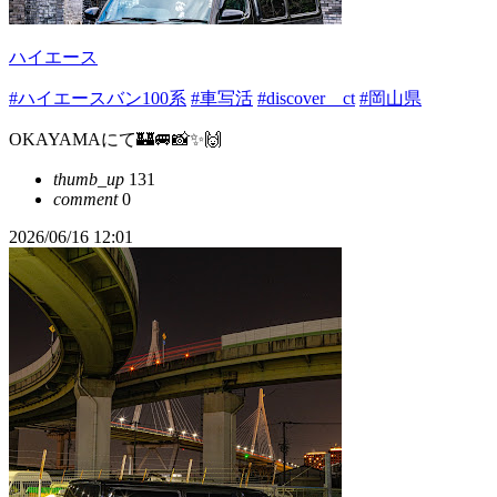
ハイエース
#ハイエースバン100系
#車写活
#discover＿ct
#岡山県
OKAYAMAにて🏰🚐📸✨🙌
thumb_up
131
comment
0
2026/06/16 12:01