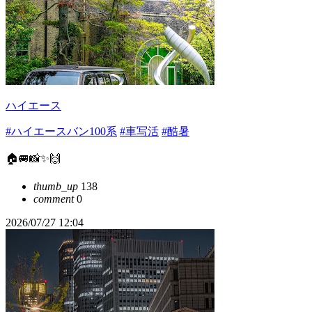
ハイエース
#ハイエースバン100系
#車写活
#酷暑
🏠🚐📸✨🙌
thumb_up
138
comment
0
2026/07/27 12:04