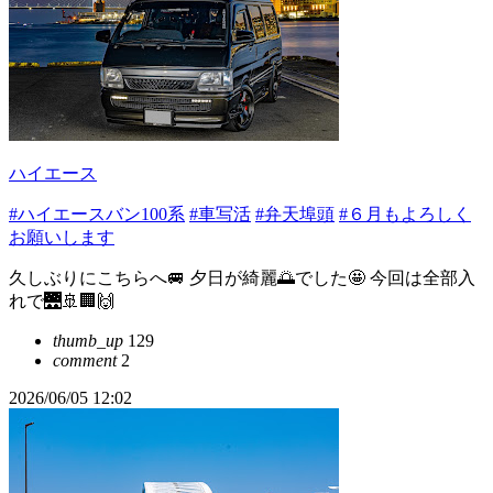
ハイエース
#ハイエースバン100系
#車写活
#弁天埠頭
#６月もよろしく
お願いします
久しぶりにこちらへ🚐 夕日が綺麗🌅でした🤩 今回は全部入
れで🌉🚢🏢🙌
thumb_up
129
comment
2
2026/06/05 12:02