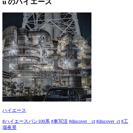
u のハイエース
ハイエース
#ハイエースバン100系
#車写活
#discover＿ct
#discover_ct
#工
場夜景