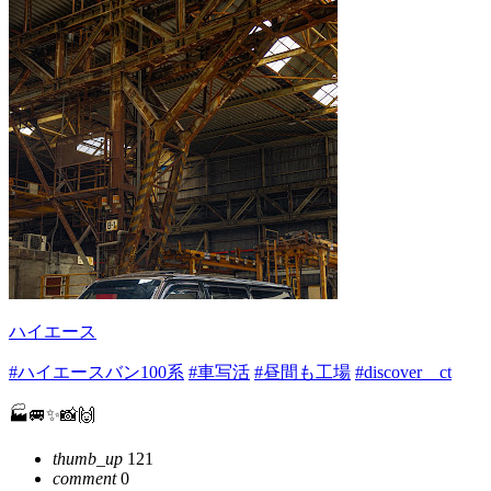
ハイエース
#ハイエースバン100系
#車写活
#昼間も工場
#discover＿ct
🏭🚐✨📸🙌
thumb_up
121
comment
0