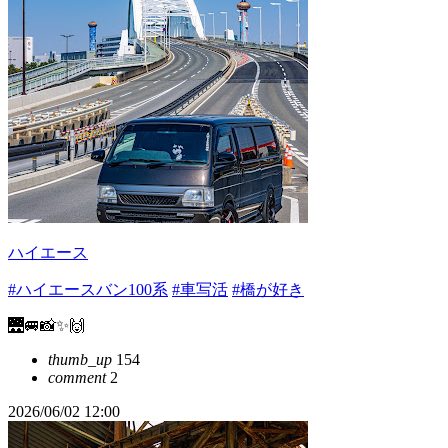
ハイエース
#ハイエースバン100系
#車写活
#橋が好き
🌉🚐📸✨🙌
thumb_up
154
comment
2
2026/06/02 12:00