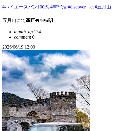
#ハイエースバン100系
#車写活
#discover＿ct
#五月山
五月山にて🌃⛩️🚐✨📸🙌
thumb_up
134
comment
0
2026/06/19 12:00