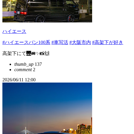
ハイエース
#ハイエースバン100系
#車写活
#大阪市内
#高架下が好き
高架下にて🌉🚐✨📸🙌
thumb_up
137
comment
2
2026/06/11 12:00