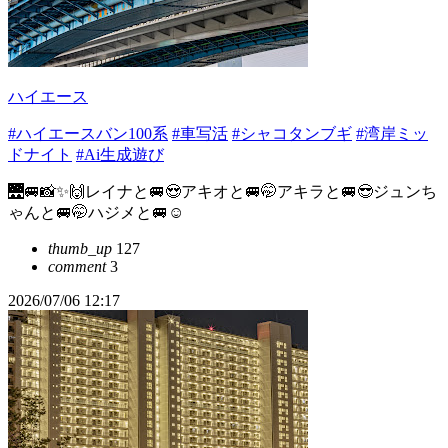
ハイエース
#ハイエースバン100系
#車写活
#シャコタンブギ
#湾岸ミッ
ドナイト
#Ai生成遊び
🌉🚐📸✨🙌レイナと🚐😍アキオと🚐🤭アキラと🚐😎ジュンち
ゃんと🚐🤭ハジメと🚐☺️
thumb_up
127
comment
3
2026/07/06 12:17