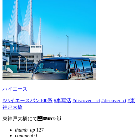
ハイエース
#ハイエースバン100系
#車写活
#discover＿ct
#discover_ct
#東
神戸大橋
東神戸大橋にて🌉🚐📸✨🙌
thumb_up
127
comment
0