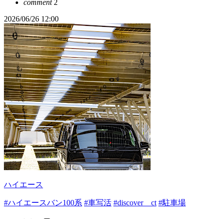
comment
2
2026/06/26 12:00
ハイエース
#ハイエースバン100系
#車写活
#discover＿ct
#駐車場