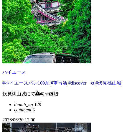
ハイエース
#ハイエースバン100系
#車写活
#discover＿ct
#伏見桃山城
伏見桃山城にて🏯🚐✨📸🙌
thumb_up
129
comment
3
2026/06/30 12:00