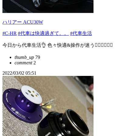
ハリアー ACU30W
#C-HR
#代車は快適過ぎて。。
#代車生活
今日から代車生活👌 色々快適&操作が迷う😵‍💫😵‍💫😵‍💫
thumb_up
79
comment
2
2022/03/02 05:51