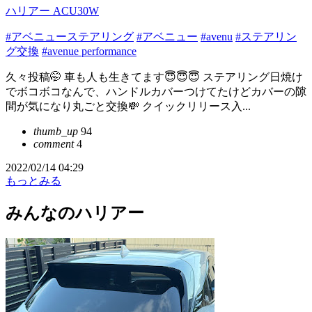
ハリアー ACU30W
#アベニューステアリング
#アベニュー
#avenu
#ステアリン
グ交換
#avenue performance
久々投稿🤭 車も人も生きてます😇😇😇 ステアリング日焼け
でボコボコなんで、ハンドルカバーつけてたけどカバーの隙
間が気になり丸ごと交換💸 クイックリリース入...
thumb_up
94
comment
4
2022/02/14 04:29
もっとみる
みんなのハリアー