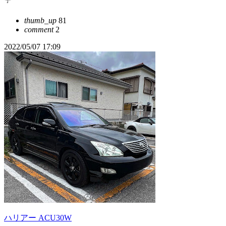
☔️
thumb_up
81
comment
2
2022/05/07 17:09
ハリアー ACU30W