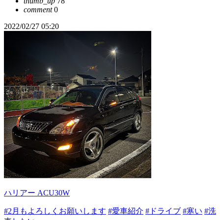
thumb_up
78
comment
0
2022/02/27 05:20
ハリアー ACU30W
#2月もよろしくお願いします
#愛車紹介
#ドライブ
#寒い
#洗