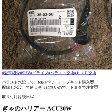
#愛車紹介
#SUV
#ドライブ
#バラスト交換
#ＨＩＤ交換
バラスト水没して、fclのパワーアップキット購入😇
配線も水没して使えそうに無いので、トヨタで注文😇
取り付けは後日🥱
ぎゃのハリアー ACU30W