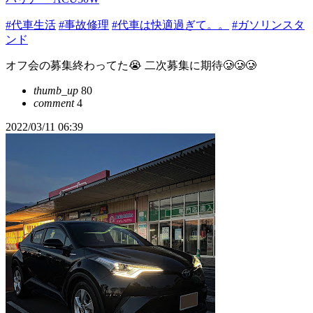
#代車生活
#事故修理
#代車は快適過ぎて。。
#ガソリンスタ
ンド
オフ会の募集終わってた😭 二次募集に期待🥲🥲🥲
thumb_up
80
comment
4
2022/03/11 06:39