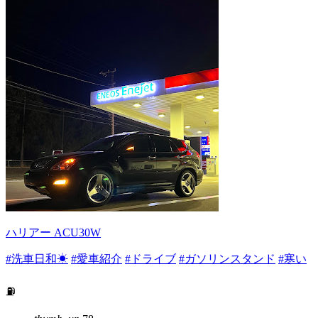
ハリアー ACU30W
#洗車日和☀
#愛車紹介
#ドライブ
#ガソリンスタンド
#寒い
⛽️