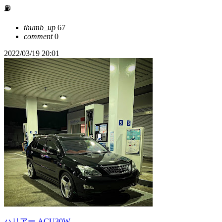
⛽️
thumb_up
67
comment
0
2022/03/19 20:01
ハリアー ACU30W