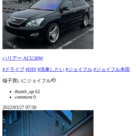
ハリアー ACU30W
#ドライブ
#DIY
#洗車したい
#ジョイフル
#ジョイフル本田
端子買いにジョイフル🫡
thumb_up
62
comment
0
2022/03/27 07:50