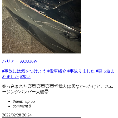
ハリアー ACU30W
#事故には気をつけよう
#愛車紹介
#事故りました
#突っ込ま
れました
#寒い
突っ込まれた😇😇😇😇😇😇怪我人は居なかったけど、スム
ージングバンパー大破😇
thumb_up
55
comment
9
2022/02/28 20:24