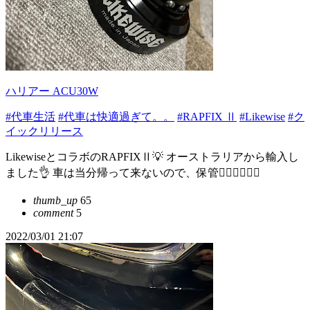
ハリアー ACU30W
#代車生活
#代車は快適過ぎて。。
#RAPFIX Ⅱ
#Likewise
#ク
イックリリース
LikewiseとコラボのRAPFIXⅡ💡 オーストラリアから輸入し
ました👌 車は当分帰って来ないので、保管😶‍🌫️😶‍🌫️😶‍🌫️
thumb_up
65
comment
5
2022/03/01 21:07