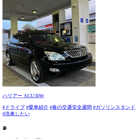
ハリアー ACU30W
#ドライブ
#愛車紹介
#春の交通安全週間
#ガソリンスタンド
#洗車したい
⛽️