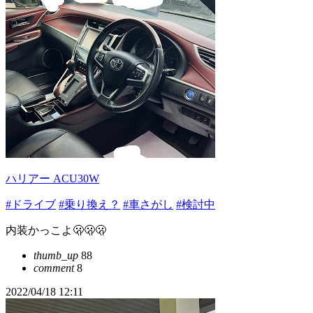
ハリアー ACU30W
#ドライブ
#乗り換え？
#車さがし
#検討中
内装かっこよ🫢🫢🫢
thumb_up
88
comment
8
2022/04/18 12:11