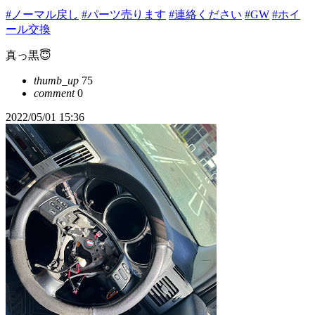
#ノーマル戻し
#パーツ売ります
#連絡ください
#GW
#ホイ
ール交換
真っ黒😇
thumb_up
75
comment
0
2022/05/01 15:36