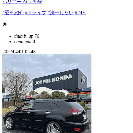
ハリアー ACU30W
#愛車紹介
#ドライブ
#洗車したい
#DIY
🚘
thumb_up
76
comment
0
2022/04/01 05:48