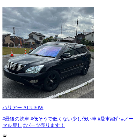
ハリアー ACU30W
#最後の洗車
#低そうで低くない少し低い車
#愛車紹介
#ノー
マル戻し
#パーツ売ります！