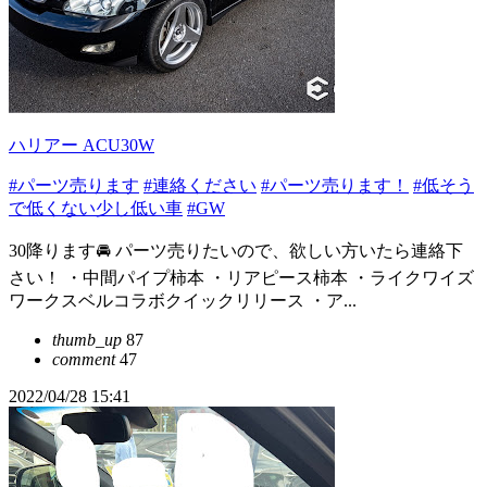
ハリアー ACU30W
#パーツ売ります
#連絡ください
#パーツ売ります！
#低そう
で低くない少し低い車
#GW
30降ります🚘 パーツ売りたいので、欲しい方いたら連絡下
さい！ ・中間パイプ柿本 ・リアピース柿本 ・ライクワイズ
ワークスベルコラボクイックリリース ・ア...
thumb_up
87
comment
47
2022/04/28 15:41