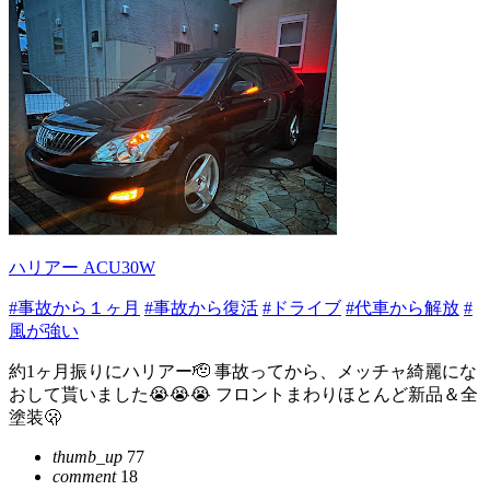
ハリアー ACU30W
#事故から１ヶ月
#事故から復活
#ドライブ
#代車から解放
#
風が強い
約1ヶ月振りにハリアー🫡 事故ってから、メッチャ綺麗にな
おして貰いました😭😭😭 フロントまわりほとんど新品＆全
塗装🫢
thumb_up
77
comment
18