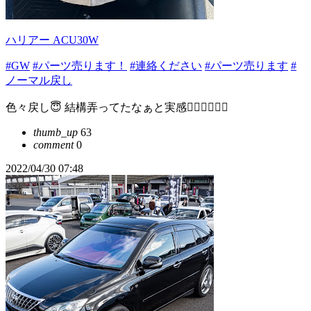
ハリアー ACU30W
#GW
#パーツ売ります！
#連絡ください
#パーツ売ります
#
ノーマル戻し
色々戻し😇 結構弄ってたなぁと実感😵‍💫😵‍💫😵‍💫
thumb_up
63
comment
0
2022/04/30 07:48