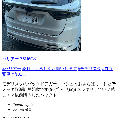
ハリアー ZSU60W
#ハリアー
#8月もよろしくお願いします
#モデリスタ
#ロゴ
変更
#うんこ
モデリスタのバックドアガーニッシュとおさらばしました👋
メッキ撲滅計画始動です(((o(*ﾟ▽ﾟ*)o))) スッキリしていい感
じ！？以前購入したバックド...
thumb_up
6
comment
0