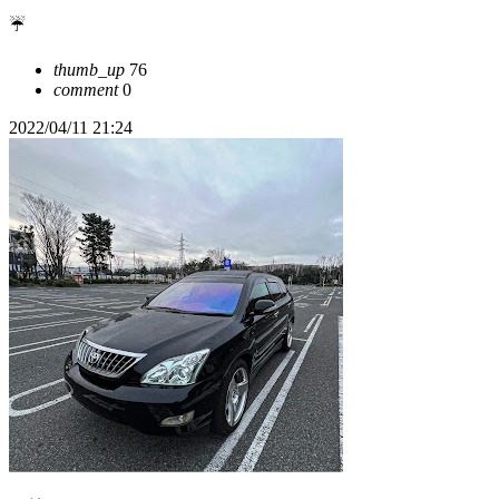
☔️
thumb_up
76
comment
0
2022/04/11 21:24