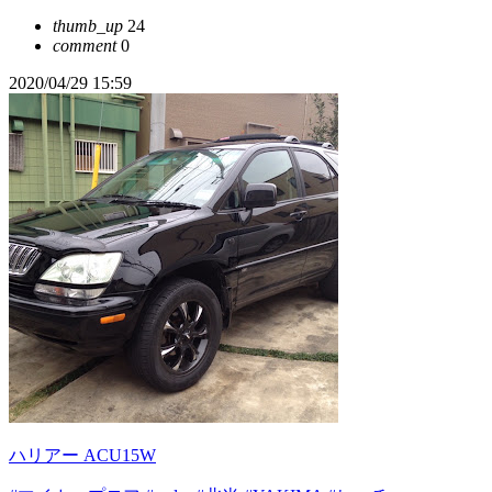
thumb_up
24
comment
0
2020/04/29 15:59
ハリアー ACU15W