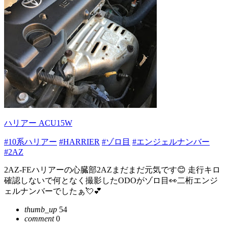
ハリアー ACU15W
#10系ハリアー
#HARRIER
#ゾロ目
#エンジェルナンバー
#2AZ
2AZ-FEハリアーの心臓部2AZまだまだ元気です😊 走行キロ
確認しないで何となく撮影したODOがゾロ目👀二桁エンジ
ェルナンバーでしたぁ💘💕
thumb_up
54
comment
0