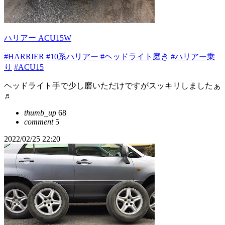
ハリアー ACU15W
#HARRIER
#10系ハリアー
#ヘッドライト磨き
#ハリアー乗
り
#ACU15
ヘッドライト手で少し磨いただけですがスッキリしましたぁ
♬
thumb_up
68
comment
5
2022/02/25 22:20