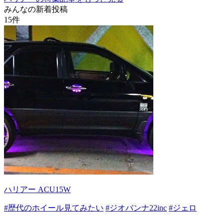
みんなの新着投稿
15
件
ハリアー ACU15W
#歴代のホイール見てみたい
#ジオバンナ22inc
#ジェロ