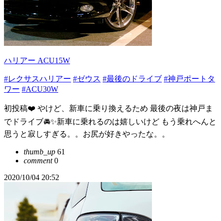
ハリアー ACU15W
#レクサスハリアー
#ゼウス
#最後のドライブ
#神戸ポートタ
ワー
#ACU30W
初投稿❤️ やけど、新車に乗り換えるため 最後の夜は神戸ま
でドライブ🚘✨新車に乗れるのは嬉しいけど もう乗れへんと
思うと寂しすぎる。。お尻が好きやったな。。
thumb_up
61
comment
0
2020/10/04 20:52