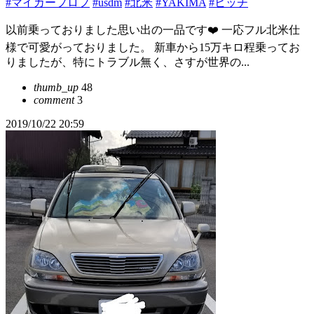
#マイカープロフ
#usdm
#北米
#YAKIMA
#ヒッチ
以前乗っておりました思い出の一品です❤️ 一応フル北米仕
様で可愛がっておりました。 新車から15万キロ程乗ってお
りましたが、特にトラブル無く、さすが世界の...
thumb_up
48
comment
3
2019/10/22 20:59