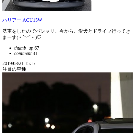
ハリアー ACU15W
洗車をしたのでパシャリ。今から、愛犬とドライブ行ってき
まーす(﹡ˆ﹀ˆ﹡)♡
thumb_up
67
comment
31
2019/03/21 15:17
注目の車種