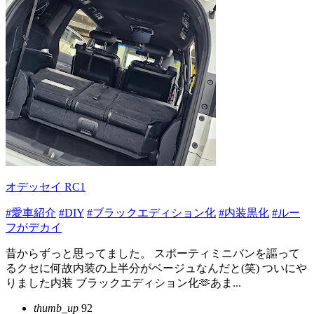
オデッセイ RC1
#愛車紹介
#DIY
#ブラックエディション化
#内装黒化
#ルー
フがデカイ
昔からずっと思ってました。 スポーティミニバンを謳って
るクセに何故内装の上半分がベージュなんだと(笑) ついにや
りました内装 ブラックエディション化🫶あま...
thumb_up
92