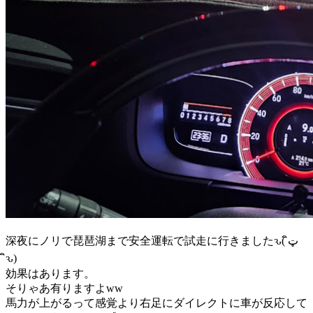
深夜にノリで琵琶湖まで安全運転で試走に行きましたԅ( ิټ
ิԅ)
効果はあります。
そりゃあ有りますよww
馬力が上がるって感覚より右足にダイレクトに車が反応して