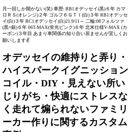
月一回しか開かない(笑) 車歴: RB1オデッセイ(黒)６年 カマ
ロＲＳ(オレンジ)２年 ゴルフ６ＧＴＩ(白)３年 RB1オデッセ
イ(白)３年 RC1オデッセイ(白)21.9/11～ 二輪:08フォルツァ
(黒×銀)６年 06T-MAX(蛍光ピンク)６年 北米仕様V-MAX (カ
ーボン)３年目 あまり車関係の知り合い居ませんが宜しくお
願いします✌️
オデッセイの維持りと弄り・
ハイスパークイグニッション
コイル・DIY・見えない所い
じりがち・快適にストレスな
く走れて煽られないファミリ
ーカー作りに関するカスタム