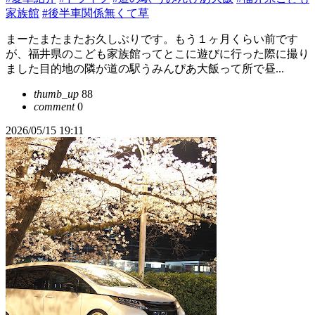
家族館
#後半車関係無くて草
まーたまたまたお久しぶりです。もう１ヶ月くらい前です
が、福井県のこども家族館ってとこに遊びに行った際に撮り
ました目的地の隣が道の駅うみんぴあ大飯って所で昼...
thumb_up
88
comment
0
2026/05/15 19:11