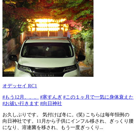
オデッセイ RC1
#もう12月、、、
#寒すんぎ
#この１ヶ月で一気に身体衰えた
#お祓い行きます
#向日神社
お久しぶりです。 気付けば冬に。(笑) こちらは毎年恒例の
向日神社です。11月から子供にインフル移され、ぎっくり腰
になり、溶連菌を移され、もう一度ぎっくり...