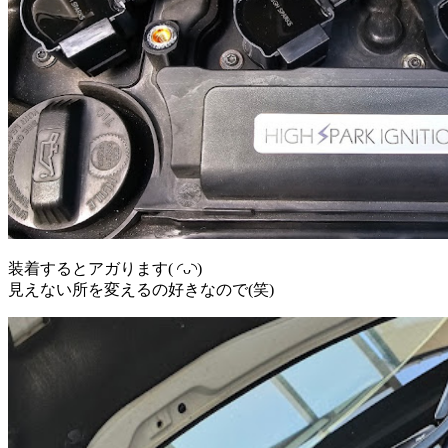
装着するとアガります( ◜ᴗ◝)
見えない所を変えるの好きなので(笑)