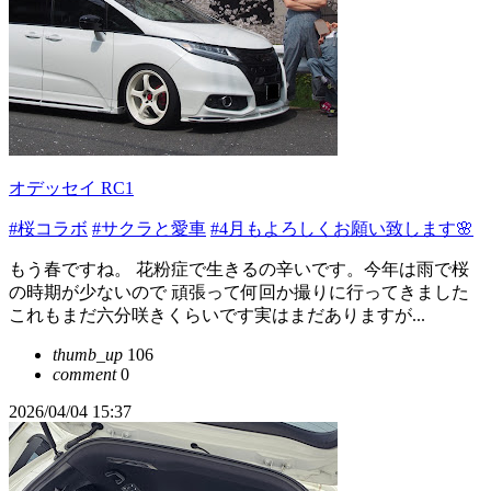
オデッセイ RC1
#桜コラボ
#サクラと愛車
#4月もよろしくお願い致します🌸
もう春ですね。 花粉症で生きるの辛いです。今年は雨で桜
の時期が少ないので 頑張って何回か撮りに行ってきました
これもまだ六分咲きくらいです実はまだありますが...
thumb_up
106
comment
0
2026/04/04 15:37