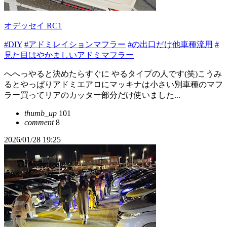
オデッセイ RC1
#DIY
#アドミレイションマフラー
#の出口だけ他車種流用
#
見た目はやかましいアドミマフラー
へへっやると決めたらすぐに やるタイプの人です(笑)こうみ
るとやっぱりアドミエアロにマッキナは小さい別車種のマフ
ラー買ってリアのカッター部分だけ使いました...
thumb_up
101
comment
8
2026/01/28 19:25