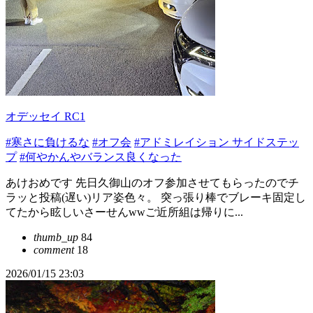
オデッセイ RC1
#寒さに負けるな
#オフ会
#アドミレイション サイドステッ
プ
#何やかんやバランス良くなった
あけおめです 先日久御山のオフ参加させてもらったのでチ
ラッと投稿(遅い)リア姿色々。 突っ張り棒でブレーキ固定し
てたから眩しいさーせんwwご近所組は帰りに...
thumb_up
84
comment
18
2026/01/15 23:03