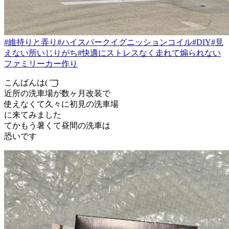
#維持りと弄り
#ハイスパークイグニッションコイル
#DIY
#見
えない所いじりがち
#快適にストレスなく走れて煽られない
ファミリーカー作り
こんばんは( ͡ ͜ ͡ )
近所の洗車場が数ヶ月改装で
使えなくて久々に初見の洗車場
に来てみました
てかもう暑くて昼間の洗車は
恐いです