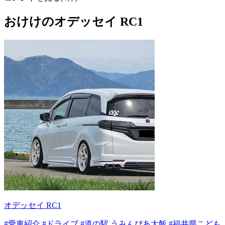
おけけのオデッセイ RC1
オデッセイ RC1
#愛車紹介
#ドライブ
#道の駅 うみんぴあ大飯
#福井県こども