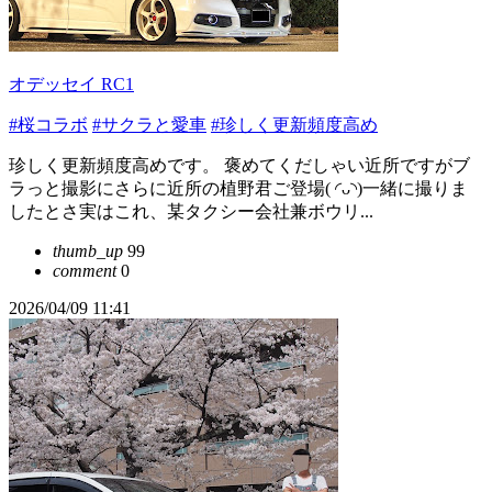
オデッセイ RC1
#桜コラボ
#サクラと愛車
#珍しく更新頻度高め
珍しく更新頻度高めです。 褒めてくだしゃい近所ですがブ
ラっと撮影にさらに近所の植野君ご登場( ◜ᴗ◝)一緒に撮りま
したとさ実はこれ、某タクシー会社兼ボウリ...
thumb_up
99
comment
0
2026/04/09 11:41