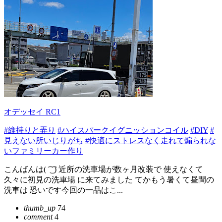
オデッセイ RC1
#維持りと弄り
#ハイスパークイグニッションコイル
#DIY
#
見えない所いじりがち
#快適にストレスなく走れて煽られな
いファミリーカー作り
こんばんは( ͡ ͜ ͡ ) 近所の洗車場が数ヶ月改装で 使えなくて
久々に初見の洗車場 に来てみました てかもう暑くて昼間の
洗車は 恐いです今回の一品はこ...
thumb_up
74
comment
4