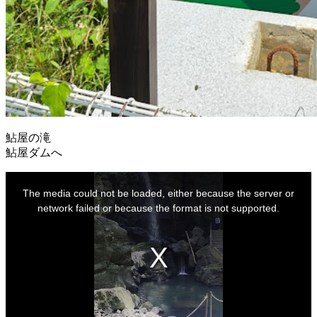
鮎屋の滝
鮎屋ダムへ
This
is
The media could not be loaded, either because the server or
a
modal
network failed or because the format is not supported.
window.