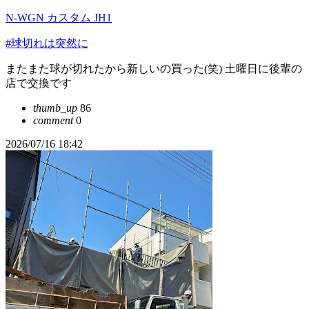
N-WGN カスタム JH1
#球切れは突然に
またまた球が切れたから新しいの買った(笑) 土曜日に後輩の
店で交換です
thumb_up
86
comment
0
2026/07/16 18:42