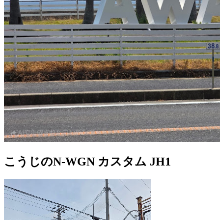
こうじのN-WGN カスタム JH1