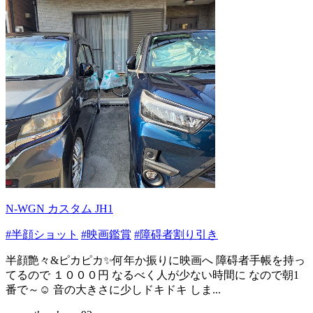
N-WGN カスタム JH1
#半顔ショット
#映画鑑賞
#障碍者割り引き
半顔艶々&ピカピカ✨何年か振りに映画へ 障碍者手帳を持っ
てるので １０００円 なるべく人が少ない時間に なので朝1
番で～☺ 音の大きさに少しドキドキ しま...