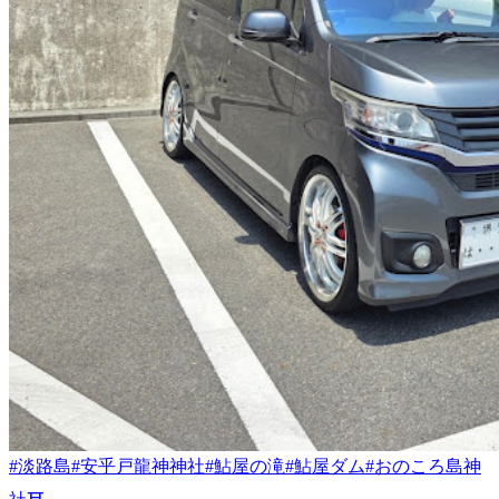
#淡路島
#安乎戸龍神神社
#鮎屋の滝
#鮎屋ダム
#おのころ島神