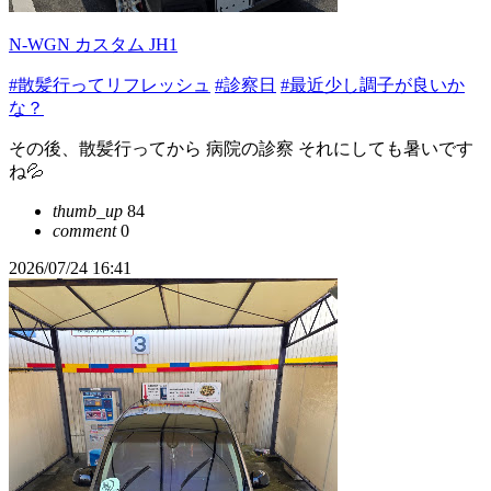
N-WGN カスタム JH1
#散髪行ってリフレッシュ
#診察日
#最近少し調子が良いか
な？
その後、散髪行ってから 病院の診察 それにしても暑いです
ね💦
thumb_up
84
comment
0
2026/07/24 16:41