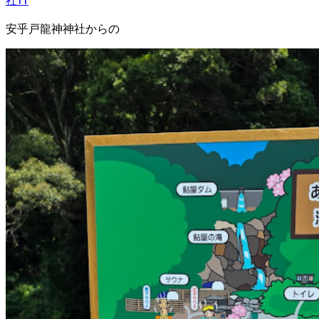
社⛩️
安乎戸龍神神社からの