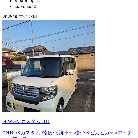
thumb_up
92
comment
0
2026/08/03 17:14
N-WGN カスタム JH1
#ＮBOXカスタム
#朝から洗車✨
#艶々&ピカピカ✨
#ディテ