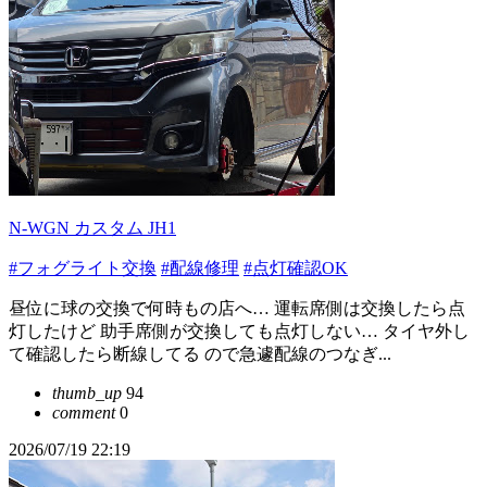
N-WGN カスタム JH1
#フォグライト交換
#配線修理
#点灯確認OK
昼位に球の交換で何時もの店へ… 運転席側は交換したら点
灯したけど 助手席側が交換しても点灯しない… タイヤ外し
て確認したら断線してる ので急遽配線のつなぎ...
thumb_up
94
comment
0
2026/07/19 22:19