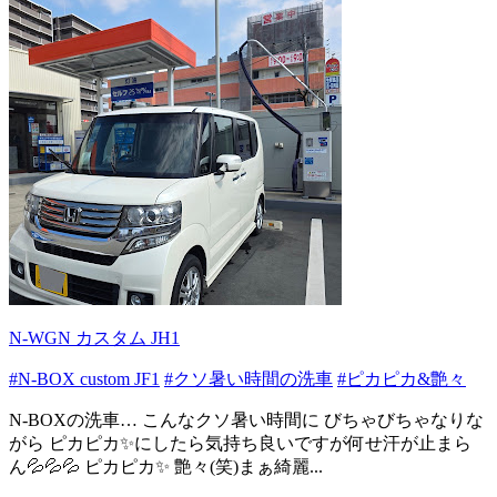
N-WGN カスタム JH1
#N-BOX custom JF1
#クソ暑い時間の洗車
#ピカピカ&艶々
N-BOXの洗車… こんなクソ暑い時間に びちゃびちゃなりな
がら ピカピカ✨にしたら気持ち良いですが何せ汗が止まら
ん💦💦💦 ピカピカ✨ 艶々(笑)まぁ綺麗...