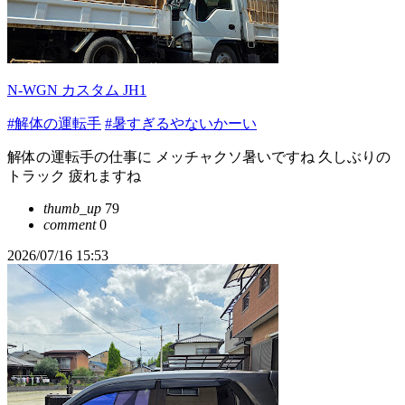
N-WGN カスタム JH1
#解体の運転手
#暑すぎるやないかーい
解体の運転手の仕事に メッチャクソ暑いですね 久しぶりの
トラック 疲れますね
thumb_up
79
comment
0
2026/07/16 15:53