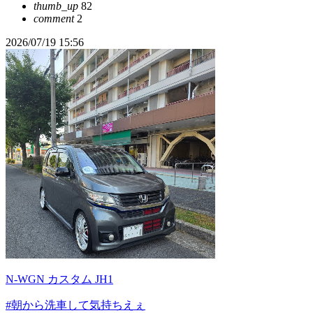
thumb_up
82
comment
2
2026/07/19 15:56
N-WGN カスタム JH1
#朝から洗車して気持ちえぇ