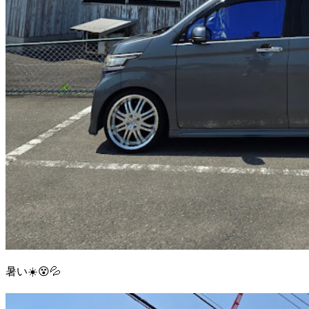
暑い☀️😵💦