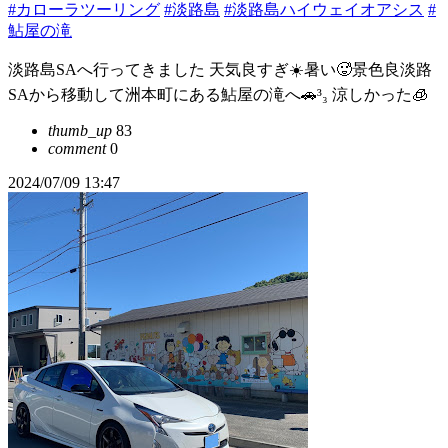
#カローラツーリング
#淡路島
#淡路島ハイウェイオアシス
#
鮎屋の滝
淡路島SAへ行ってきました 天気良すぎ☀️暑い🥵景色良淡路
SAから移動して洲本町にある鮎屋の滝へ🚗³₃ 涼しかった🧊
thumb_up
83
comment
0
2024/07/09 13:47