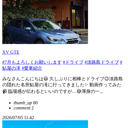
XV GTE
#7月もよろしくお願いします
#ドライブ
#淡路島ドライブ
#
鮎屋の滝
#愛車紹介
みなさんこんにちは😃 久しぶりに相棒とドライブ😉淡路島
の隠れた名所鮎屋の滝に行ってきました✨ 動画作ってみた
📹️ 臨場感が伝わるといいのですが…😅渾身の一...
thumb_up
80
comment
2
2026/07/05 11:42