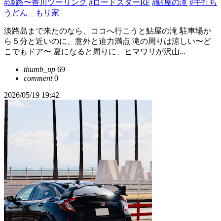
#淡路〜香川ツーリング
#ロードスターRF
#鮎屋の滝
#手打ち
うどん もり家
淡路島まで来たのなら、ココへ行こうと鮎屋の滝 駐車場か
ら５分と近いのに、意外と迫力満点 滝の周りは涼しい〜ど
こでもドア〜 夏になると周りに、ヒマワリが沢山...
thumb_up
69
comment
0
2026/05/19 19:42