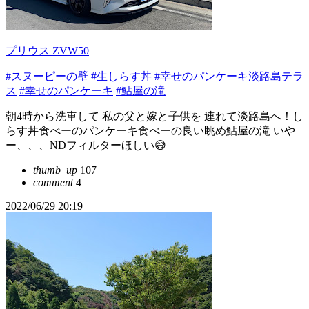
プリウス ZVW50
#スヌーピーの壁
#生しらす丼
#幸せのパンケーキ淡路島テラ
ス
#幸せのパンケーキ
#鮎屋の滝
朝4時から洗車して 私の父と嫁と子供を 連れて淡路島へ！し
らす丼食べーのパンケーキ食べーの良い眺め鮎屋の滝 いや
ー、、、NDフィルターほしい😅
thumb_up
107
comment
4
2022/06/29 20:19