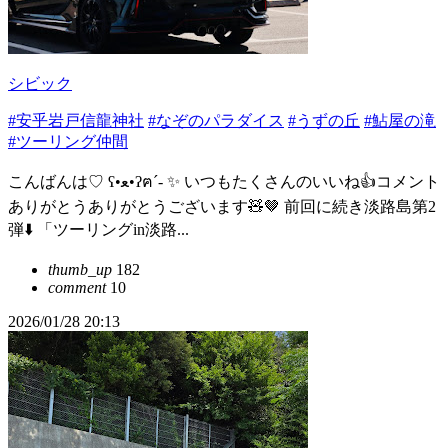
シビック
#安乎岩戸信龍神社
#なぞのパラダイス
#うずの丘
#鮎屋の滝
#ツーリング仲間
こんばんは♡ ʕ•ﻌ•ʔฅ´- ✨ いつもたくさんのいいね👍コメント
ありがとうありがとうございます🧸‪🤎 前回に続き淡路島第2
弾⬇️ 「ツーリングin淡路...
thumb_up
182
comment
10
2026/01/28 20:13