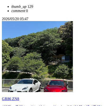
thumb_up
129
comment
0
2026/05/20 05:47
GR86 ZN8