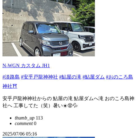
N-WGN カスタム JH1
#淡路島
#安乎戸龍神神社
#鮎屋の滝
#鮎屋ダム
#おのころ島
神社⛩️
安乎戸龍神神社からの 鮎屋の滝 鮎屋ダムへ滝 おのころ島神
社へ 工事してた（笑）暑い☀️😵💦
thumb_up
113
comment
0
2025/07/06 05:16