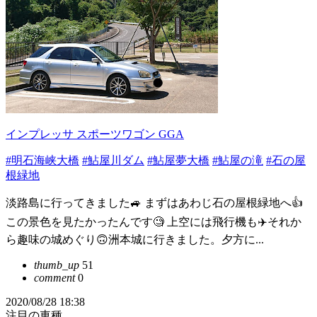
インプレッサ スポーツワゴン GGA
#明石海峡大橋
#鮎屋川ダム
#鮎屋夢大橋
#鮎屋の滝
#石の屋
根緑地
淡路島に行ってきました🚙 まずはあわじ石の屋根緑地へ👍
この景色を見たかったんです🧐 上空には飛行機も✈️それか
ら趣味の城めぐり🙃洲本城に行きました。夕方に...
thumb_up
51
comment
0
2020/08/28 18:38
注目の車種