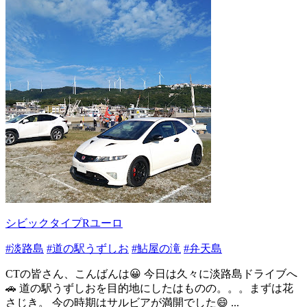
シビックタイプRユーロ
#淡路島
#道の駅うずしお
#鮎屋の滝
#弁天島
CTの皆さん、こんばんは😀 今日は久々に淡路島ドライブへ
🚗 道の駅うずしおを目的地にしたはものの。。。まずは花
さじき。 今の時期はサルビアが満開でした😄 ...