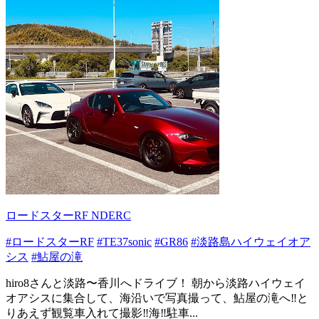
ロードスターRF NDERC
#ロードスターRF
#TE37sonic
#GR86
#淡路島ハイウェイオア
シス
#鮎屋の滝
hiro8さんと淡路〜香川へドライブ！ 朝から淡路ハイウェイ
オアシスに集合して、海沿いで写真撮って、鮎屋の滝へ‼️と
りあえず観覧車入れて撮影‼️海‼️駐車...