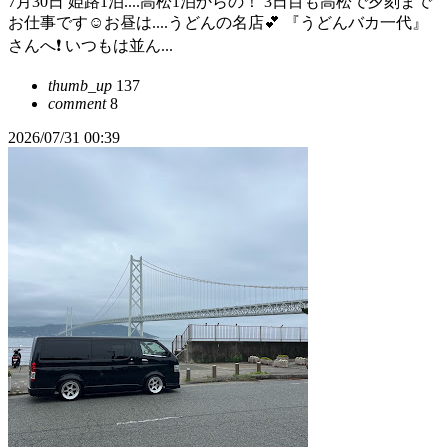
7月30日 姫路1泊....高松1泊からの！ 3日目も高松で夕刻まで
お仕事です☺️お昼は....うどんの名店💕 『うどんバカ一代』
さんへ❗️ いつもは並ん...
thumb_up
137
comment
8
2026/07/31 00:39