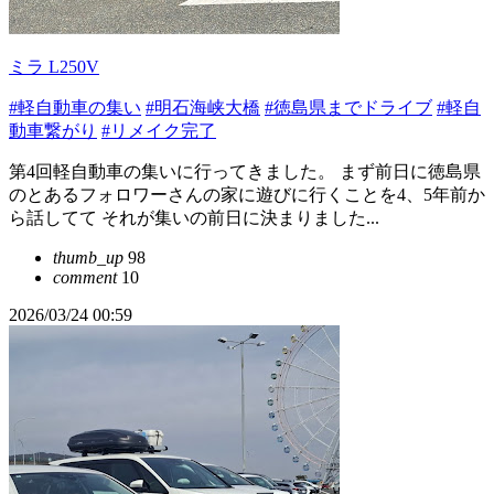
ミラ L250V
#軽自動車の集い
#明石海峡大橋
#徳島県までドライブ
#軽自
動車繋がり
#リメイク完了
第4回軽自動車の集いに行ってきました。 まず前日に徳島県
のとあるフォロワーさんの家に遊びに行くことを4、5年前か
ら話してて それが集いの前日に決まりました...
thumb_up
98
comment
10
2026/03/24 00:59