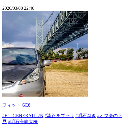
2026/03/08 22:46
フィット GE8
#FIT GENERATI♡N
#淡路をブラリ
#明石焼き
#オフ会の下
見
#明石海峡大橋