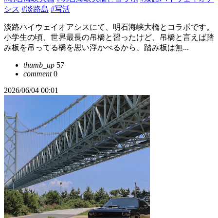
シス
#淡路島
#写活
淡路ハイウェイオアシスにて、明石海峡大橋とコラボです。
小学生の頃、世界最長の吊橋と習ったけど、吊橋と言えば踏
み板を吊ってる橋を思い浮かべるから、踏み板は無...
thumb_up
57
comment
0
2026/06/04 00:01