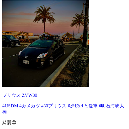
プリウス ZVW30
#USDM
#カメカツ
#30プリウス
#夕焼けと愛車
#明石海峡大
橋
綺麗😍