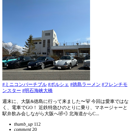
#ミニコンバーチブル
#ポルシェ
#徳島ラーメン
#フレンチモ
ンスター
#明石海峡大橋
週末に、大阪&徳島に行って来ました〜🐻 今回は愛車ではな
く、電車でGO！ 近鉄特急ひのとりに乗り、マネージャーと
駅弁飲み会しながら大阪へ🤣💨 北海道からC...
thumb_up
112
comment
20