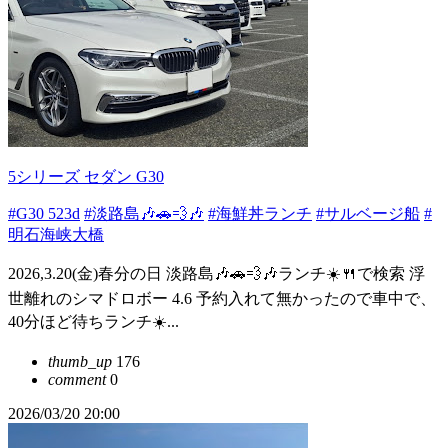
5シリーズ セダン G30
#G30 523d
#淡路島🎶🚗💨🎶
#海鮮丼ランチ
#サルベージ船
#
明石海峡大橋
2026,3.20(金)春分の日 淡路島🎶🚗💨🎶ランチ☀️🍴で検索 浮
世離れのシマドロボー 4.6 予約入れて無かったので車中で、
40分ほど待ちランチ☀️...
thumb_up
176
comment
0
2026/03/20 20:00