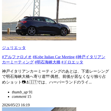
ジュリエッタ
#アルファロメオ
#Kobe Italian Car Meeting
#神戸イタリアン
カーミーティング
#明石海峡大橋
#ドロエッタ
神戸イタリアンカーミーティングのあとは、下道レーシング
で明石海峡大橋へ寄り道🌁 偶然、前後が居なくなり独り占
めショット📷⚓️🇮🇹では、ハーバーランドのライ...
thumb_up
91
comment
15
2026/05/23 16:19