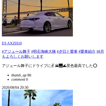
ES AXZH10
#アジュール舞子
#明石海峡大橋
#夕日と愛車
#愛車紹介
#8月
もよろしくお願いします
アジュール舞子にドライブに✌️ 🌇🌉🌊景色最高でした⭕️
thumb_up
86
comment
0
2026/08/04 20:30