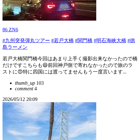
86 ZN6
#九州突発弾丸ツアー
#若戸大橋
#関門橋
#明石海峡大橋
#徳
島ラーメン
若戸大橋関門橋今回はあまり上手く撮影出来なかったので橋
だけですこちらも😄前回神戸側で寄れなかったので旅のラ
ストに😍特に四国には渡ってませんもう一度言います...
thumb_up
103
comment
4
2026/05/12 20:09