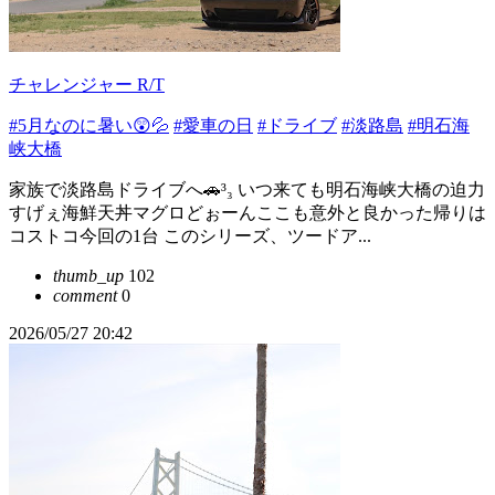
チャレンジャー R/T
#5月なのに暑い😲💦
#愛車の日
#ドライブ
#淡路島
#明石海
峡大橋
家族で淡路島ドライブへ🚗³₃ いつ来ても明石海峡大橋の迫力
すげぇ海鮮天丼マグロどぉーんここも意外と良かった帰りは
コストコ今回の1台 このシリーズ、ツードア...
thumb_up
102
comment
0
2026/05/27 20:42