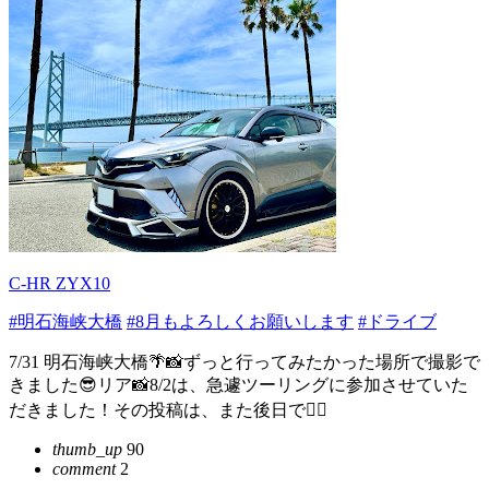
C-HR ZYX10
#明石海峡大橋
#8月もよろしくお願いします
#ドライブ
7/31 明石海峡大橋🌴📸ずっと行ってみたかった場所で撮影で
きました😎リア📸8/2は、急遽ツーリングに参加させていた
だきました！その投稿は、また後日で🙇‍♂️
thumb_up
90
comment
2