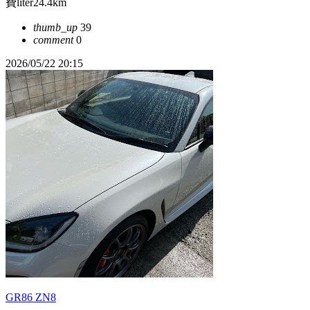
費liter24.4km
thumb_up
39
comment
0
2026/05/22 20:15
GR86 ZN8