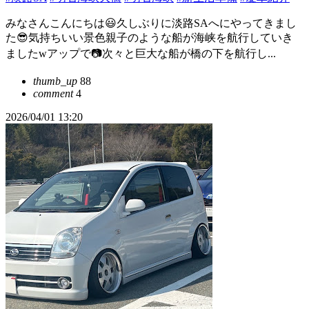
みなさんこんにちは😃久しぶりに淡路SAへにやってきまし
た😎気持ちいい景色親子のような船が海峡を航行していき
ましたwアップで📷次々と巨大な船が橋の下を航行し...
thumb_up
88
comment
4
2026/04/01 13:20