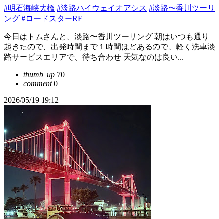
#明石海峡大橋
#淡路ハイウェイオアシス
#淡路〜香川ツーリ
ング
#ロードスターRF
今日はトムさんと、淡路〜香川ツーリング 朝はいつも通り
起きたので、出発時間まで１時間ほどあるので、軽く洗車淡
路サービスエリアで、待ち合わせ 天気なのは良い...
thumb_up
70
comment
0
2026/05/19 19:12