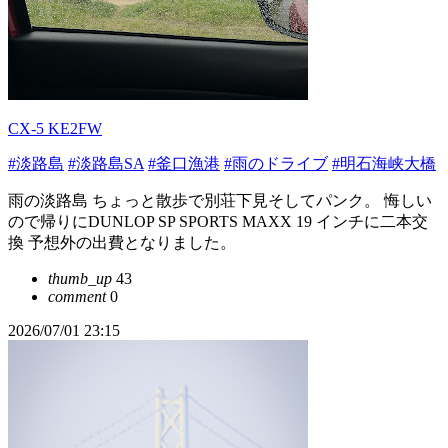
CX-5 KE2FW
#淡路島
#淡路島SA
#釜口漁港
#雨のドライブ
#明石海峡大橋
雨の淡路島 ちょっと散歩で別荘下見そしてパンク。 悔しい
ので帰りにDUNLOP SP SPORTS MAXX 19 インチに二本交
換 予想外の出費となりました。
thumb_up
43
comment
0
2026/07/01 23:15