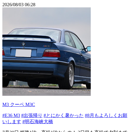
2026/08/03 06:28
M3 クーペ M3C
#E36 M3
#出張帰り
#とにかく暑かった
#8月もよろしくお願
いします
#明石海峡大橋