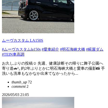
ムーヴカスタム LA150S
#ムーヴカスタムla150s
#愛車紹介
#明石海峡大橋
#糀屋ダム
#TEIN車高調
お久しぶりの投稿☺️ 先週、健康診断その帰りに舞子公園へ
寄り道🚗³₃ 約2年ぶりとかに明石海峡大橋と愛車の撮影📸 手
洗いも洗車もなかなか出来てなかったから...
thumb_up
72
comment
2
2026/05/03 21:05