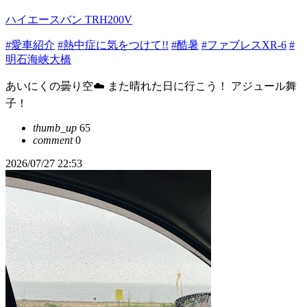
ハイエースバン TRH200V
#愛車紹介
#熱中症に気をつけて!!
#酷暑
#ファブレスXR-6
#
明石海峡大橋
あいにくの曇り空☁️ また晴れた日に行こう！ アジュール舞
子！
thumb_up
65
comment
0
2026/07/27 22:53