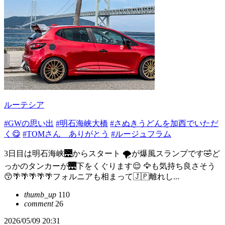
ルーテシア
#GWの思い出
#明石海峡大橋
#さぬきうどんを加西でいただ
く😋
#TOMさん ありがとう
#ルージュフラム
3日目は明石海峡🌉からスタート 🌪️が爆風スランプです🤣ど
っかのタンカーが🌉下をくぐります😌 🦅も気持ち良さそう
😙🌴🌴🌴🌴🌴フォルニアも相まって🇯🇵離れし...
thumb_up
110
comment
26
2026/05/09 20:31