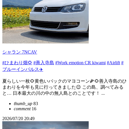
シャラン 7NCAV
#ひまわり畑🌻
#善入寺島
#Work emotion CR kiwami
#Airlift
#
ブルーインパルス✈️
夏らしい一枚🌻黄色いバックのマヨコーン🌽🌻善入寺島のひ
まわりを今年も見に行ってきました😉 この島、調べてみる
と… 日本最大の川の中の無人島とのことです！ ...
thumb_up
83
comment
16
2026/07/20 20:49