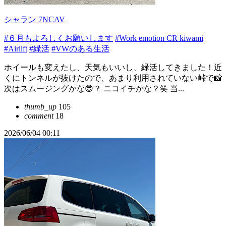
シャラン 7NCAV
#６月もよろしくお願いします
#Work emotion CR kiwami
#Airlift
#緑活
#VWのある生活
ホイールも変えたし、天気もいいし、緑活してきました！近
くにトンネルが抜けたので、あまり利用されていない峠で📸
次はスムージングかな😎？ ニコイチかな？笑 当...
thumb_up
105
comment
18
2026/06/04 00:11