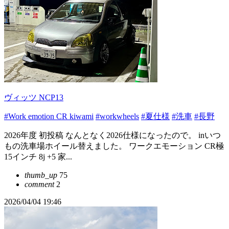
ヴィッツ NCP13
#Work emotion CR kiwami
#workwheels
#夏仕様
#洗車
#長野
2026年度 初投稿 なんとなく2026仕様になったので。 inいつ
もの洗車場ホイール替えました。 ワークエモーション CR極
15インチ 8j +5 家...
thumb_up
75
comment
2
2026/04/04 19:46