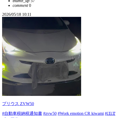
thumb_up
57
comment
0
2026/05/18 10:11
プリウス ZVW50
#自動車税納税通知書
#zvw50
#Work emotion CR kiwami
#ほぼ