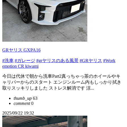
GRヤリス GXPA16
#洗車
#ガレージ
#grヤリスのある風景
#GRヤリス
#Work
emotion CR kiwami
今日は代休で朝から洗車Part2真っちゃっ茶のホイールやキ
ャリパーからのスタート エンジンルーム内もしっかり拭き
取りスッキリしました ストレス解消です 涼...
thumb_up
63
comment
0
2025/09/22 19:32