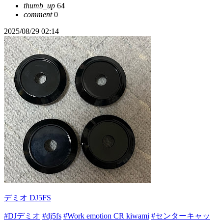
thumb_up
64
comment
0
2025/08/29 02:14
デミオ DJ5FS
#DJデミオ
#dj5fs
#Work emotion CR kiwami
#センターキャッ