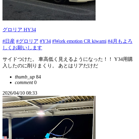
グロリア HY34
#日産
#グロリア
#Y34
#Work emotion CR kiwami
#4月もよろ
しくお願いします
サイドつけた。 車高低く見えるようになった！！ Y34用購
入したのに削りまくり。 あとはリアだけだ
thumb_up
84
comment
0
2026/04/10 08:33