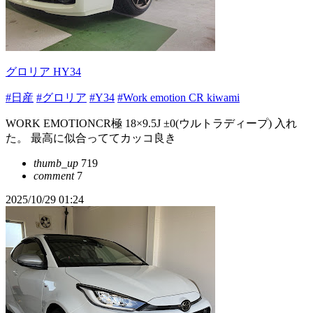
グロリア HY34
#日産
#グロリア
#Y34
#Work emotion CR kiwami
WORK EMOTIONCR極 18×9.5J ±0(ウルトラディープ) 入れ
た。 最高に似合っててカッコ良き
thumb_up
719
comment
7
2025/10/29 01:24