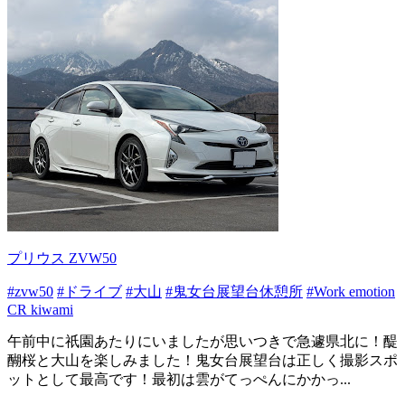
プリウス ZVW50
#zvw50
#ドライブ
#大山
#鬼女台展望台休憩所
#Work emotion
CR kiwami
午前中に祇園あたりにいましたが思いつきで急遽県北に！醍
醐桜と大山を楽しみました！鬼女台展望台は正しく撮影スポ
ットとして最高です！最初は雲がてっぺんにかかっ...