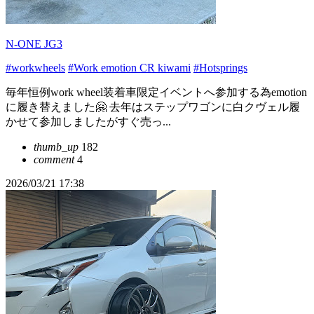
N-ONE JG3
#workwheels
#Work emotion CR kiwami
#Hotsprings
毎年恒例work wheel装着車限定イベントへ参加する為emotion
に履き替えました🤗 去年はステップワゴンに白クヴェル履
かせて参加しましたがすぐ売っ...
thumb_up
182
comment
4
2026/03/21 17:38