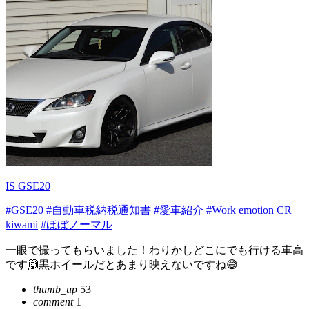
IS GSE20
#GSE20
#自動車税納税通知書
#愛車紹介
#Work emotion CR
kiwami
#ほぼノーマル
一眼で撮ってもらいました！わりかしどこにでも行ける車高
です🙆黒ホイールだとあまり映えないですね😅
thumb_up
53
comment
1