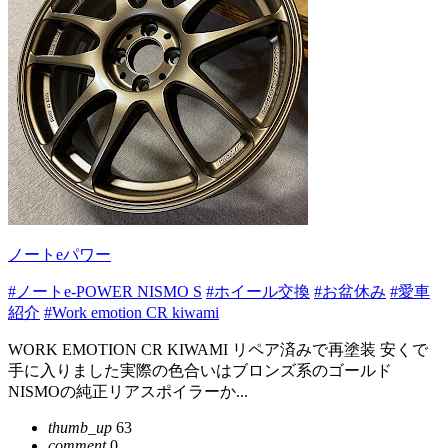
ノートeパワー
#ノートe-POWER NISMO S
#ホイール交換
#お盆休み
#愛車
紹介
#Work emotion CR kiwami
WORK EMOTION CR KIWAMI リペア済みで再塗装 安くで
手に入りました実際の色合いはブロンズ系のゴールド
NISMOの純正リアスポイラーか...
thumb_up
63
comment
0