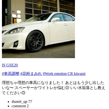
IS GSE20
#車高調整
#花粉まみれ
#Work emotion CR kiwami
理想ちゃ理想の車高になりました！ あとはもう少し出した
いな〜 スペーサーかワイトレか悩む😕 いい水垢落とし教え
てください🙃
thumb_up
77
comment
2