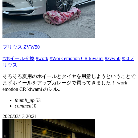
プリウス ZVW50
#ホイール交換
#work
#Work emotion CR kiwami
#zvw50
#50プ
リウス
そろそろ夏用のホイールとタイヤを用意しようということで
まずホイールをアップガレージで買ってきました！ work
emotion CR kiwami のシル...
thumb_up
53
comment
0
2026/03/13 20:21