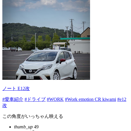
ノート E12改
#愛車紹介
#ドライブ
#WORK
#Work emotion CR kiwami
#e12
改
この角度がいっちゃん映える
thumb_up
49