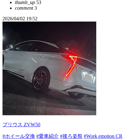
thumb_up
53
comment
3
2026/04/02 19:52
プリウス ZVW50
#ホイール交換
#愛車紹介
#後ろ姿祭
#Work emotion CR