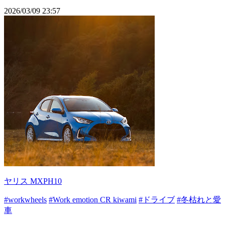
2026/03/09 23:57
ヤリス MXPH10
#workwheels
#Work emotion CR kiwami
#ドライブ
#冬枯れと愛
車