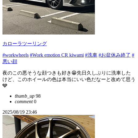
カローラツーリング
#workwheels
#Work emotion CR kiwami
#洗車
#お盆休み終了
#
悪い顔
夜のこの悪そうな顔つきも好き😁先日久しぶりに洗車した
けど、このホイールの色は本当にいい色だなーと改めて思う
🩶
thumb_up
98
comment
0
2025/08/19 23:46