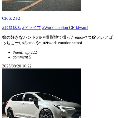
CR-Z ZF2
#お盆休み
#ドライブ
#Work emotion CR kiwami
娘の好きなバンドのPV撮影地で撮ったemoiやつ📸フレアば
っちこーいのemoiやつ📸work emotion×emoi
thumb_up
222
comment
5
2025/08/20 10:22