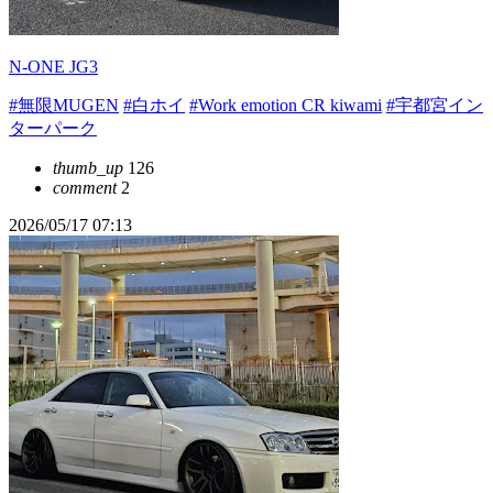
N-ONE JG3
#無限MUGEN
#白ホイ
#Work emotion CR kiwami
#宇都宮イン
ターパーク
thumb_up
126
comment
2
2026/05/17 07:13