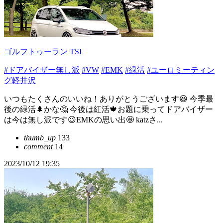
ゴルフトゥーラン TSI
#ドアバイザー無し派
#VW
#EMK
#緑活
#ユーロミーティン
グ軽井沢
いつもたくさんのいいね！ありがとうございます😆 今季最
後の緑活🌲かな🤔 今後は紅活🍁お題に乗ってドアバイザー
は今は無し派です😉EMKの思い出🤩 katzさ...
thumb_up
133
comment
14
2023/10/12 19:35