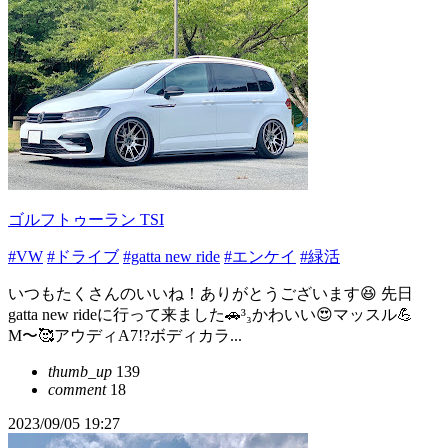
ゴルフトゥーラン TSI
#VW
#ドライブ
#gatta new ride
#エンケイ
#緑活
いつもたくさんのいいね！ありがとうございます😆 先日
gatta new rideに行って来ました🚗³₃かわいい😍マッスル💪
M〜🥰アウディA7!?ボディカラ...
thumb_up
139
comment
18
2023/09/05 19:27