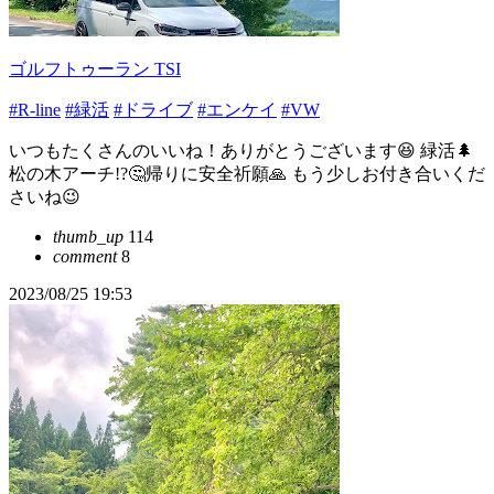
ゴルフトゥーラン TSI
#R-line
#緑活
#ドライブ
#エンケイ
#VW
いつもたくさんのいいね！ありがとうございます😆 緑活🌲
松の木アーチ!?🤔帰りに安全祈願🙏 もう少しお付き合いくだ
さいね😉
thumb_up
114
comment
8
2023/08/25 19:53