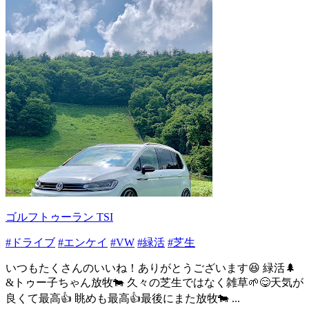
ゴルフトゥーラン TSI
#ドライブ
#エンケイ
#VW
#緑活
#芝生
いつもたくさんのいいね！ありがとうございます😆 緑活🌲
&トゥー子ちゃん放牧🐄 久々の芝生ではなく雑草🌱😋天気が
良くて最高👍 眺めも最高👍最後にまた放牧🐄 ...