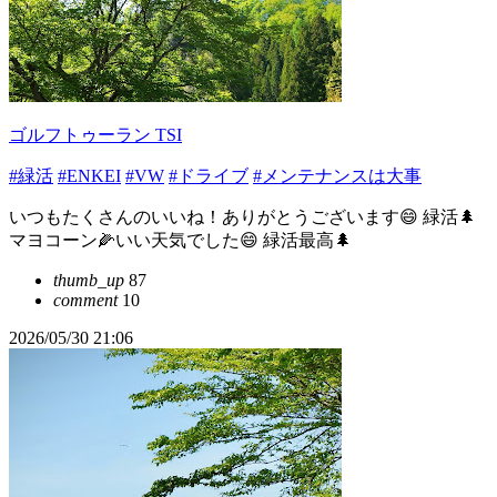
ゴルフトゥーラン TSI
#緑活
#ENKEI
#VW
#ドライブ
#メンテナンスは大事
いつもたくさんのいいね！ありがとうございます😄 緑活🌲
マヨコーン🌽いい天気でした😄 緑活最高🌲
thumb_up
87
comment
10
2026/05/30 21:06