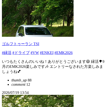
ゴルフトゥーラン TSI
#緑活
#ドライブ
#VW
#ENKEI
#EMK2026
いつもたくさんのいいね！ありがとうございます😄 緑活🌳9
月のEMK2026楽しみです🎶 エントリーなされた方楽しみま
しょうね💕︎
thumb_up
88
comment
12
2026/07/19 13:54