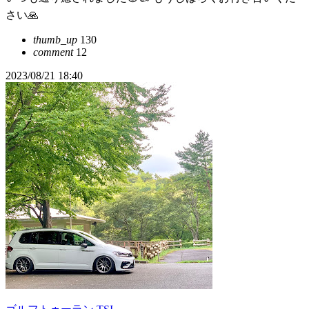
さい🙏
thumb_up
130
comment
12
2023/08/21 18:40