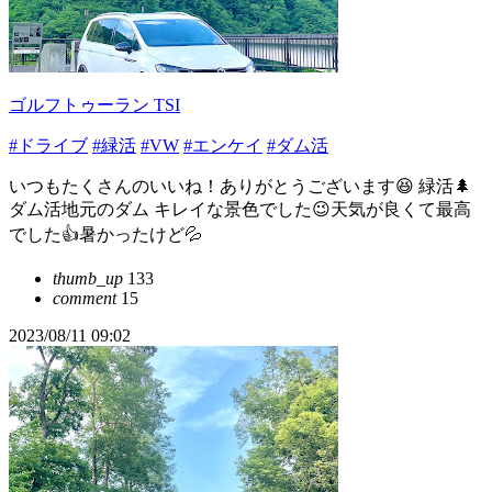
ゴルフトゥーラン TSI
#ドライブ
#緑活
#VW
#エンケイ
#ダム活
いつもたくさんのいいね！ありがとうございます😆 緑活🌲
ダム活地元のダム キレイな景色でした😉天気が良くて最高
でした👍暑かったけど💦
thumb_up
133
comment
15
2023/08/11 09:02