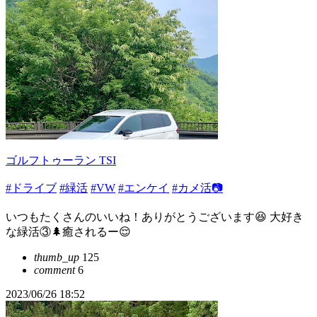
ゴルフトゥーラン TSI
#ドライブ
#緑活
#VW
#エンケイ
#カメ活📷
いつもたくさんのいいね！ありがとうございます😆 大好き
な緑活③🌲癒されるー😌
thumb_up
125
comment
6
2023/06/26 18:52