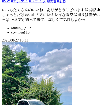
#VW
#エンケイ
#ドライブ
#緑活
#初秋
いつもたくさんのいいね！ありがとうございます😆 緑活🌲
ちょっとだけ高い山の方に😉キレイな青空😍周りは雲がい
っぱい😉 雲が迫って来て、涼しくて気持ちよかっ...
thumb_up
121
comment
10
2023/08/27 16:31