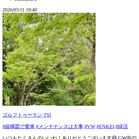
2026/05/11 19:40
ゴルフトゥーラン TSI
#縦構図で愛車
#メンテナンスは大事
#VW
#ENKEI
#緑活
いつもたくさんのいいね！ありがとうございます😄 GW中の