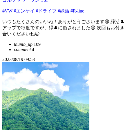
ゴルフトゥーラン TSI
#VW
#エンケイ
#ドライブ
#緑活
#R-line
いつもたくさんのいいね！ありがとうございます😆 緑活🌲
アップで毎度ですが、緑🌲に癒されました😆 次回もお付き
合いくださいね😉
thumb_up
109
comment
4
2023/08/19 09:53