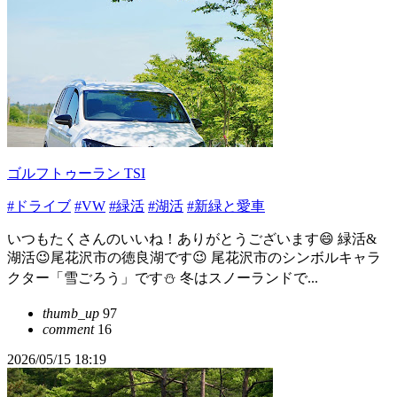
ゴルフトゥーラン TSI
#ドライブ
#VW
#緑活
#湖活
#新緑と愛車
いつもたくさんのいいね！ありがとうございます😄 緑活&
湖活😉尾花沢市の徳良湖です😉 尾花沢市のシンボルキャラ
クター「雪ごろう」です⛄️ 冬はスノーランドで...
thumb_up
97
comment
16
2026/05/15 18:19