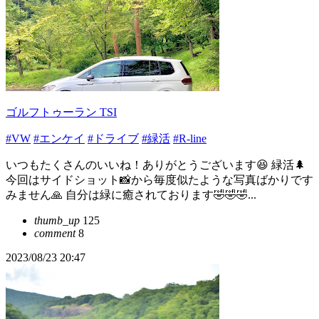
ゴルフトゥーラン TSI
#VW
#エンケイ
#ドライブ
#緑活
#R-line
いつもたくさんのいいね！ありがとうございます😆 緑活🌲
今回はサイドショット📸から毎度似たような写真ばかりです
みません🙏 自分は緑に癒されております🤣🤣🤣...
thumb_up
125
comment
8
2023/08/23 20:47