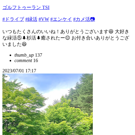
ゴルフトゥーラン TSI
#ドライブ
#緑活
#VW
#エンケイ
#カメ活📷
いつもたくさんのいいね！ありがとうございます😆 大好き
な緑活⑤🌲杉活🌲癒されたー😌 お付き合いありがとうござ
いました😆
thumb_up
137
comment
16
2023/07/01 17:17