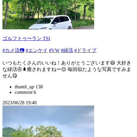
ゴルフトゥーラン TSI
#カメ活📷
#エンケイ
#VW
#緑活
#ドライブ
いつもたくさんのいいね！ありがとうございます😆 大好き
な緑活④🌲癒されますねー😌 毎回似たような写真ですみま
せん😋
thumb_up
138
comment
6
2023/06/28 19:40