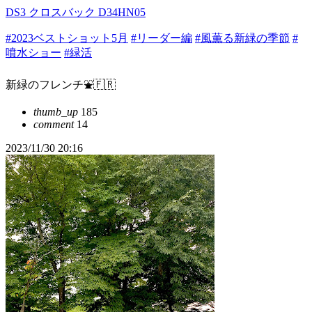
DS3 クロスバック D34HN05
#2023ベストショット5月
#リーダー編
#風薫る新緑の季節
#
噴水ショー
#緑活
新緑のフレンチ⛲️🇫🇷
thumb_up
185
comment
14
2023/11/30 20:16