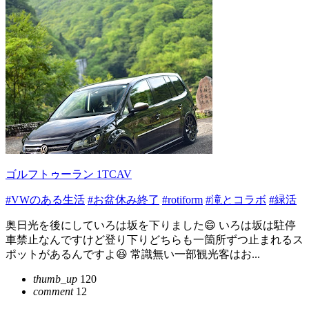
ゴルフトゥーラン 1TCAV
#VWのある生活
#お盆休み終了
#rotiform
#滝とコラボ
#緑活
奥日光を後にしていろは坂を下りました😄 いろは坂は駐停
車禁止なんですけど登り下りどちらも一箇所ずつ止まれるス
ポットがあるんですよ😆 常識無い一部観光客はお...
thumb_up
120
comment
12