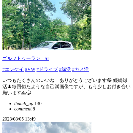
ゴルフトゥーラン TSI
#エンケイ
#VW
#ドライブ
#緑活
#カメ活
いつもたくさんのいいね！ありがとうございます😆 続続緑
活🌲毎回似たような自己満画像ですが、もう少しお付き合い
願います🙏😋
thumb_up
130
comment
8
2023/08/05 13:49