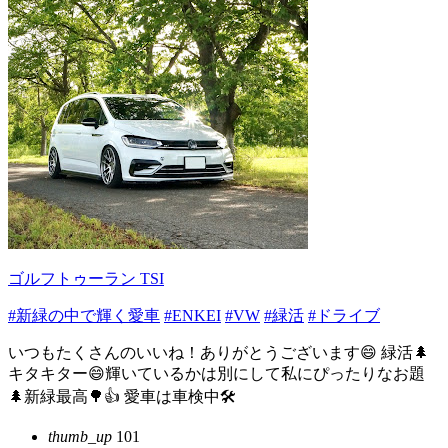
ゴルフトゥーラン TSI
#新緑の中で輝く愛車
#ENKEI
#VW
#緑活
#ドライブ
いつもたくさんのいいね！ありがとうございます😄 緑活🌲
キタキター😄輝いているかは別にして私にぴったりなお題
🌲新緑最高🌳👍 愛車は車検中🛠
thumb_up
101