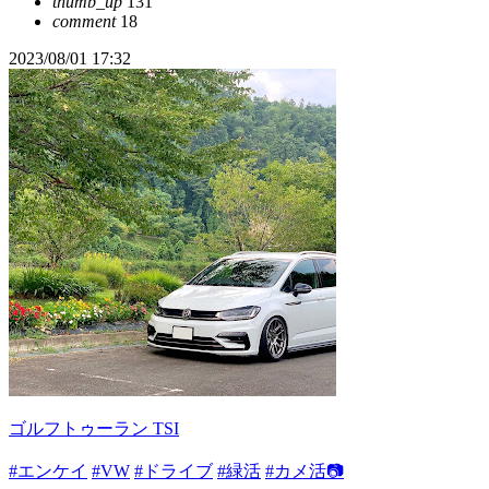
thumb_up
131
comment
18
2023/08/01 17:32
ゴルフトゥーラン TSI
#エンケイ
#VW
#ドライブ
#緑活
#カメ活📷