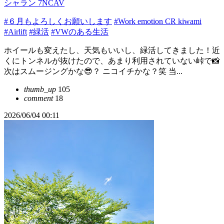
シャラン 7NCAV
#６月もよろしくお願いします
#Work emotion CR kiwami
#Airlift
#緑活
#VWのある生活
ホイールも変えたし、天気もいいし、緑活してきました！近
くにトンネルが抜けたので、あまり利用されていない峠で📸
次はスムージングかな😎？ ニコイチかな？笑 当...
thumb_up
105
comment
18
2026/06/04 00:11