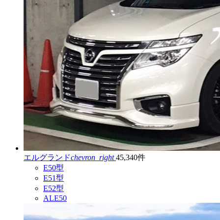
エルグランド
chevron_right
45,340件
E50型
E51型
E52型
ALE50