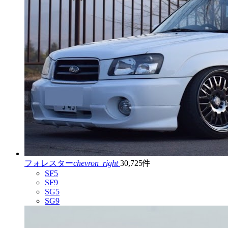
フォレスター
chevron_right
30,725件
SF5
SF9
SG5
SG9