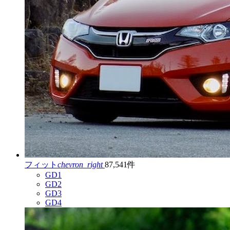
フィット
chevron_right
87,541件
GD1
GD2
GD3
GD4