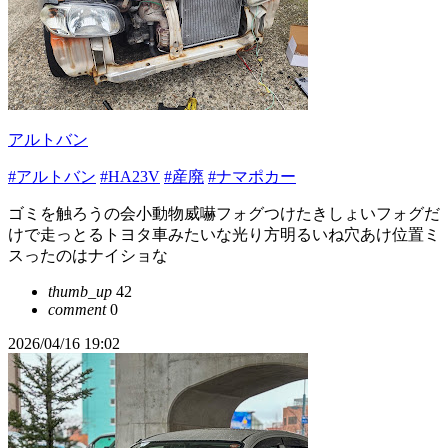
アルトバン
#アルトバン
#HA23V
#産廃
#ナマポカー
ゴミを触ろうの会小動物威嚇フォグつけたきしょいフォグだ
けで走っとるトヨタ車みたいな光り方明るいね穴あけ位置ミ
スったのはナイショな
thumb_up
42
comment
0
2026/04/16 19:02