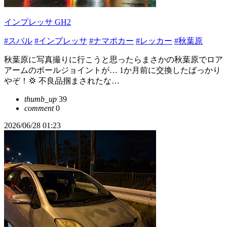
インプレッサ GH2
#スバル
#インプレッサ
#ナマポカー
#レッカー
#秋葉原
秋葉原に写真撮りに行こうと思ったらまさかの秋葉原でロア
アームのボールジョイントが… 1か月前に交換したばっかり
やぞ！💢 不良品掴まされたな…
thumb_up
39
comment
0
2026/06/28 01:23