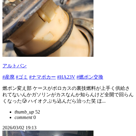
アルトバン
#産廃
#ゴミ
#ナマポカー
#HA23V
#燃ポン交換
燃ポン変え部 ケースがボロカスの裏技燃料が上手く供給さ
れてないんかガソリンがカスなんか知らんけど全開で回らん
くなった🥲‎ ハイオクぶち込んだら治った笑 ほ...
thumb_up
52
comment
0
2026/03/02 19:13