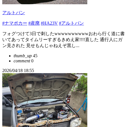
アルトバン
#ナマポカー
#産廃
#HA23V
#アルトバン
フォグつけて3日で刺したwwwwwwwwwwおわら行く道に書
いてあってタイムリーすぎるきめえ家!!!!直した 通行人にガ
ン見された 見せもんじゃねえぞ黒し...
thumb_up
45
comment
0
2026/04/18 18:55