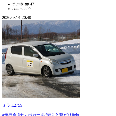
thumb_up
47
comment
0
2026/03/01 20:40
ミラ L275S
#走行会
#ナマポカー
#kf乗りと繋がりfight