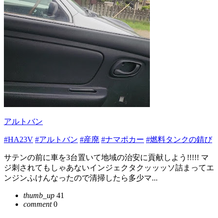
アルトバン
#HA23V
#アルトバン
#産廃
#ナマポカー
#燃料タンクの錆び
サテンの前に車を3台置いて地域の治安に貢献しよう!!!!! マ
ジ刺されてもしゃあないインジェクタクッッッソ詰まってエ
ンジンふけんなったので清掃したら多少マ...
thumb_up
41
comment
0