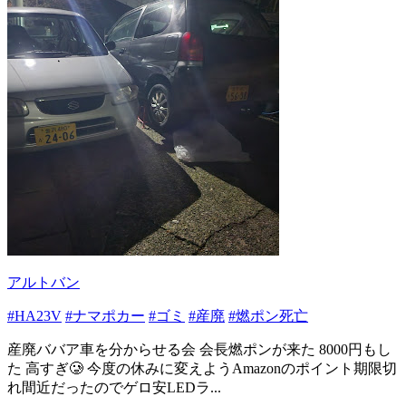
アルトバン
#HA23V
#ナマポカー
#ゴミ
#産廃
#燃ポン死亡
産廃ババア車を分からせる会 会長燃ポンが来た 8000円もし
た 高すぎ🥲‎ 今度の休みに変えようAmazonのポイント期限切
れ間近だったのでゲロ安LEDラ...