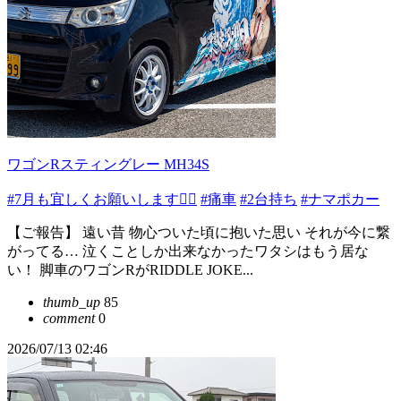
ワゴンRスティングレー MH34S
#7月も宜しくお願いします🙇‍♂️
#痛車
#2台持ち
#ナマポカー
【ご報告】 遠い昔 物心ついた頃に抱いた思い それが今に繋
がってる… 泣くことしか出来なかったワタシはもう居な
い！ 脚車のワゴンRがRIDDLE JOKE...
thumb_up
85
comment
0
2026/07/13 02:46