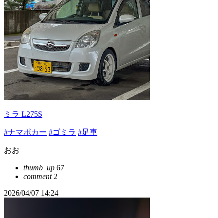
ミラ L275S
#ナマポカー
#ゴミラ
#足車
おお
thumb_up
67
comment
2
2026/04/07 14:24