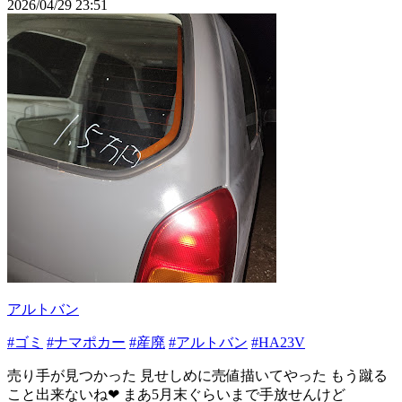
2026/04/29 23:51
アルトバン
#ゴミ
#ナマポカー
#産廃
#アルトバン
#HA23V
売り手が見つかった 見せしめに売値描いてやった もう蹴る
こと出来ないね❤ まあ5月末ぐらいまで手放せんけど