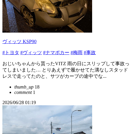
ヴィッツ KSP90
#トヨタ
#ヴィッツ
#ナマポカー
#梅雨
#事故
おじいちゃんから貰ったVITZ 雨の日にスリップして事故っ
てしまいました… とりあえずで履かせてた溝なしスタッド
レスで走ってたのと、サツがカーブの途中でな...
thumb_up
18
comment
1
2026/06/28 01:19