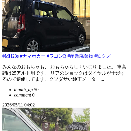
#MH23s
#ナマポカー
#ワゴンR
#産業廃棄物
#鉄クズ
みんなのおもちゃも、 おもちゃらしくいじりました。 車高
調は25アルト用です。 リアのショックはダイヤルが干渉す
るので逆組してます。クソダサい純正メーター...
thumb_up
50
comment
0
2026/05/11 04:02