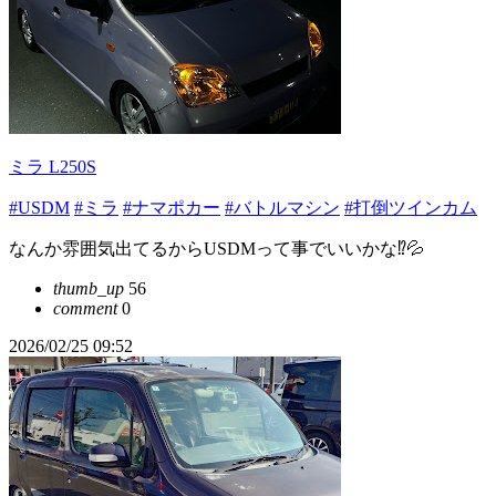
ミラ L250S
#USDM
#ミラ
#ナマポカー
#バトルマシン
#打倒ツインカム
なんか雰囲気出てるからUSDMって事でいいかな⁉️💦
thumb_up
56
comment
0
2026/02/25 09:52