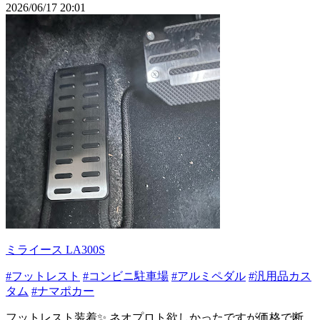
2026/06/17 20:01
ミライース LA300S
#フットレスト
#コンビニ駐車場
#アルミペダル
#汎用品カス
タム
#ナマポカー
フットレスト装着✨ ネオプロト欲しかったですが価格で断