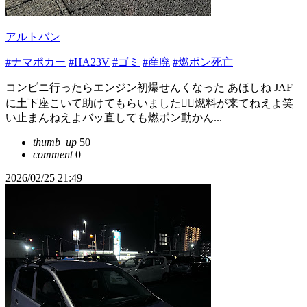
アルトバン
#ナマポカー
#HA23V
#ゴミ
#産廃
#燃ポン死亡
コンビニ行ったらエンジン初爆せんくなった あほしね JAF
に土下座こいて助けてもらいました🙇‍♀️燃料が来てねえよ笑
い止まんねえよバッ直しても燃ポン動かん...
thumb_up
50
comment
0
2026/02/25 21:49