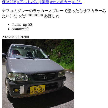
#HA23V
#アルトバン
#産廃
#ナマポカー
#ゴミ
ナフコのグレーのラッカースプレーで塗ったらサフカラーみ
たいになった!!!!!!!!!!!!!!! あほしね
thumb_up
50
comment
0
2026/04/22 20:00