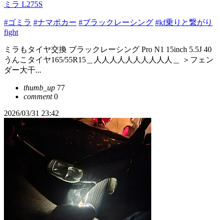
ミラ L275S
#ゴミラ
#ナマポカー
#ブラックレーシング
#kf乗りと繋がり
fight
ミラもタイヤ交換 ブラックレーシング Pro N1 15inch 5.5J 40
うんこタイヤ165/55R15＿人人人人人人人人人人＿ ＞フェン
ダー大干...
thumb_up
77
comment
0
2026/03/31 23:42