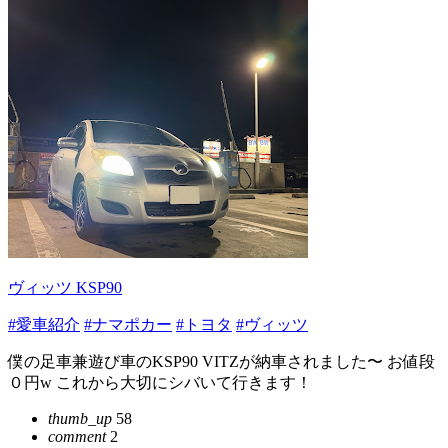
ヴィッツ KSP90
#愛車紹介
#ナマポカー
#トヨタ
#ヴィッツ
僕の足車兼遊び車のKSP90 VITZが納車されました〜 お値段
０円w これから大切にシバいて行きます！
thumb_up
58
comment
2