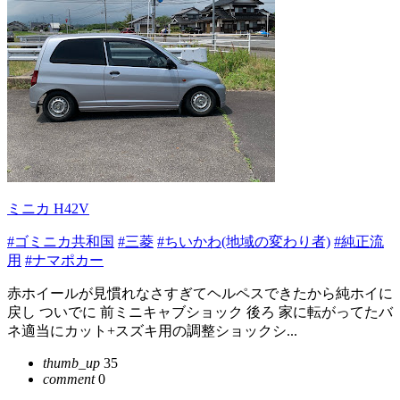
ミニカ H42V
#ゴミニカ共和国
#三菱
#ちいかわ(地域の変わり者)
#純正流
用
#ナマポカー
赤ホイールが見慣れなさすぎてヘルペスできたから純ホイに
戻し ついでに 前ミニキャブショック 後ろ 家に転がってたバ
ネ適当にカット+スズキ用の調整ショックシ...
thumb_up
35
comment
0