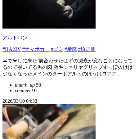
アルトバン
#HA23V
#ナマポカー
#ゴミ
#産廃
#珍走団
🗻で🐒しに来た 前合わせたはずの減衰が変なことになって
るので覗いてる男の図 激キショリヤグリップすっぽ抜けは
少なくなったメインのターボアルトのほうはロアア...
thumb_up
58
comment
0
2026/03/10 04:33