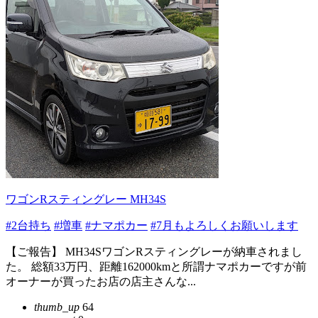
ワゴンRスティングレー MH34S
#2台持ち
#増車
#ナマポカー
#7月もよろしくお願いします
【ご報告】 MH34SワゴンRスティングレーが納車されまし
た。 総額33万円、距離162000kmと所謂ナマポカーですが前
オーナーが買ったお店の店主さんな...
thumb_up
64