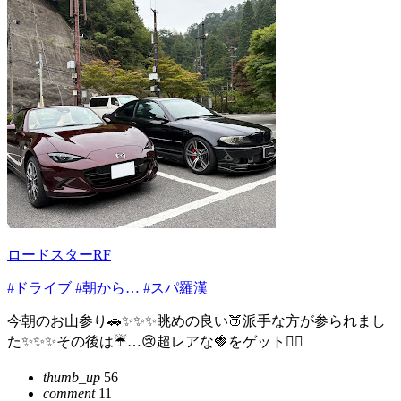
ロードスターRF
#ドライブ
#朝から…
#スパ羅漢
今朝のお山参り🚗✨✨✨眺めの良い🍑派手な方が参られまし
た✨✨✨その後は☔️…😢超レアな🍓をゲット👍🏻
thumb_up
56
comment
11