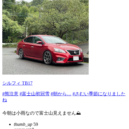
シルフィ TB17
#熊注意
#富士山初冠雪
#朝から…
#さむい季節になりました
ね
今朝は小雨なので富士山見えません⛰️
thumb_up
59