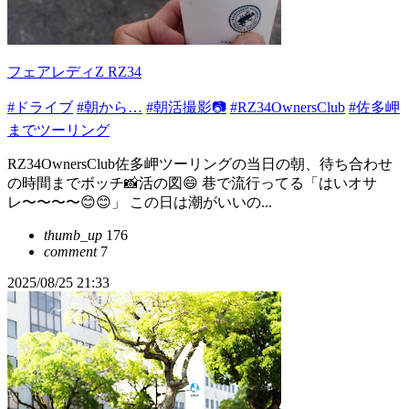
フェアレディZ RZ34
#ドライブ
#朝から…
#朝活撮影📷
#RZ34OwnersClub
#佐多岬
までツーリング
RZ34OwnersClub佐多岬ツーリングの当日の朝、待ち合わせ
の時間までボッチ📸活の図😄 巷で流行ってる「はいオサ
レ〜〜〜〜😊😊」 この日は潮がいいの...
thumb_up
176
comment
7
2025/08/25 21:33