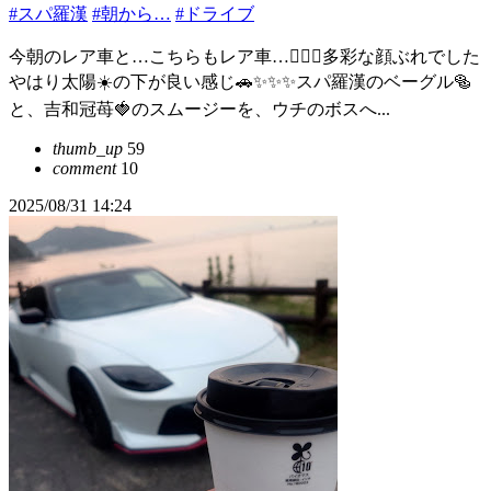
#スパ羅漢
#朝から…
#ドライブ
今朝のレア車と…こちらもレア車…👍🏻✨多彩な顔ぶれでした
やはり太陽☀️の下が良い感じ🚗✨✨✨スパ羅漢のベーグル🥯
と、吉和冠苺🍓のスムージーを、ウチのボスへ...
thumb_up
59
comment
10
2025/08/31 14:24