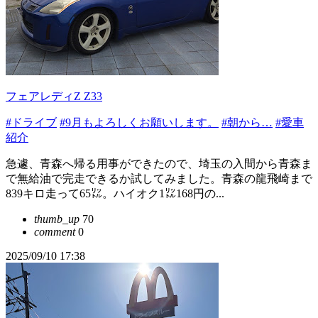
フェアレディZ Z33
#ドライブ
#9月もよろしくお願いします。
#朝から…
#愛車
紹介
急遽、青森へ帰る用事ができたので、埼玉の入間から青森ま
で無給油で完走できるか試してみました。青森の龍飛崎まで
839キロ走って65㍑。ハイオク1㍑168円の...
thumb_up
70
comment
0
2025/09/10 17:38