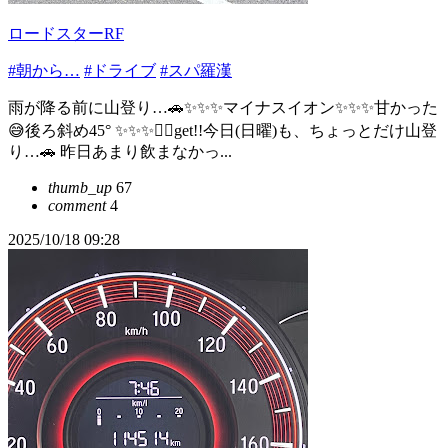
ロードスターRF
#朝から…
#ドライブ
#スパ羅漢
雨が降る前に山登り…🚗✨✨✨マイナスイオン✨✨✨甘かった
😅後ろ斜め45° ✨✨✨👍🏻get!!今日(日曜)も、ちょっとだけ山登
り…🚗 昨日あまり飲まなかっ...
thumb_up
67
comment
4
2025/10/18 09:28