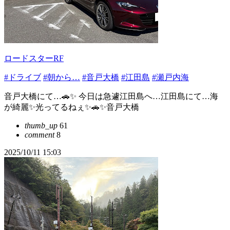
ロードスターRF
#ドライブ
#朝から…
#音戸大橋
#江田島
#瀬戸内海
音戸大橋にて…🚗✨ 今日は急遽江田島へ…江田島にて…海
が綺麗✨光ってるねぇ✨🚗✨音戸大橋
thumb_up
61
comment
8
2025/10/11 15:03