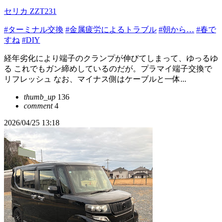
セリカ ZZT231
#ターミナル交換
#金属疲労によるトラブル
#朝から…
#春で
すね
#DIY
経年劣化により端子のクランプが伸びてしまって、ゆっるゆ
る これでもガン締めしているのだが。プラマイ端子交換で
リフレッシュ なお、マイナス側はケーブルと一体...
thumb_up
136
comment
4
2026/04/25 13:18