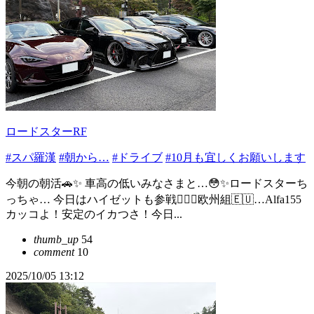
ロードスターRF
#スパ羅漢
#朝から…
#ドライブ
#10月も宜しくお願いします
今朝の朝活🚗✨ 車高の低いみなさまと…😳✨ロードスターち
っちゃ… 今日はハイゼットも参戦🙋‍♀️✨欧州組🇪🇺…Alfa155
カッコよ！安定のイカつさ！今日...
thumb_up
54
comment
10
2025/10/05 13:12