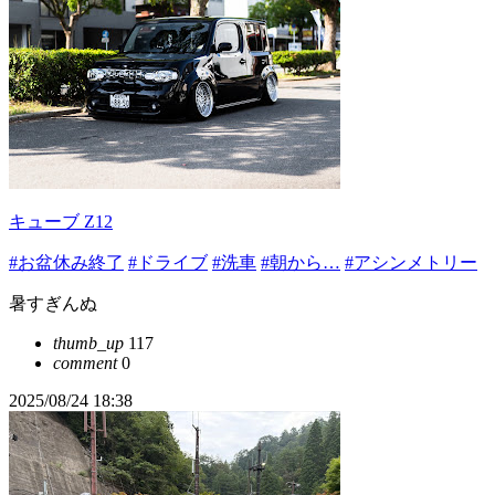
キューブ Z12
#お盆休み終了
#ドライブ
#洗車
#朝から…
#アシンメトリー
暑すぎんぬ
thumb_up
117
comment
0
2025/08/24 18:38