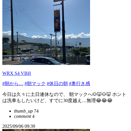
WRX S4 VBH
#朝から…
#朝マック
#休日の朝
#奥行き感
今日は久々に土日連休なので、 朝マックへ🐶🐷🐶🐷 ホント
は洗車もしたいけど、すでに30度越え…無理😂😂😂
thumb_up
74
comment
4
2025/09/06 09:39