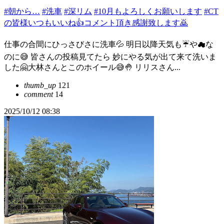
#朝から…
#洗車
#深リム
#10月もよろしくお願いします
#CT
の皆様いつもいいね👍コメント頂き感謝致します🙇
仕事の合間にひっさびさに洗車💦 明日以降天気も☔や☁な
のに😅 皆さんの投稿見てたら 妙にやる気が出て来て洗いま
した🤗大林さんとこのホイール😅🤚 リリスさん...
thumb_up
121
comment
14
2025/10/12 08:38