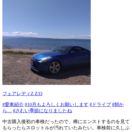
フェアレディZ Z33
#愛車紹介
#10月もよろしくお願いします
#ドライブ
#朝か
ら…
#さむい季節になりましたね
中古購入後初の車検だったので、稀にエンストするのを見て
もらったらスロットルが汚れていたみたい。車検前に久しぶ