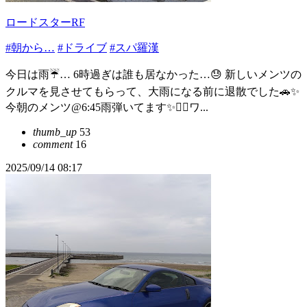
ロードスターRF
#朝から…
#ドライブ
#スパ羅漢
今日は雨☔… 6時過ぎは誰も居なかった…😓 新しいメンツの
クルマを見させてもらって、大雨になる前に退散でした🚗✨
今朝のメンツ@6:45雨弾いてます✨👍🏻ワ...
thumb_up
53
comment
16
2025/09/14 08:17