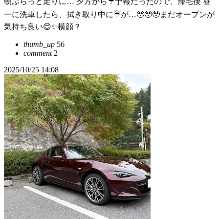
朝ぶらっと走りに… 夕方から☔️予報だったので、帰宅後 昼
一に洗車したら、拭き取り中に☔️が…🥹🥹🥹まだオープンが
気持ち良い😊✨横顔？
thumb_up
56
comment
2
2025/10/25 14:08