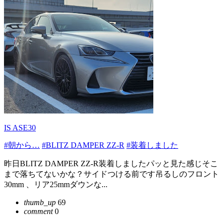
IS ASE30
#朝から…
#BLITZ DAMPER ZZ-R
#装着しました
昨日BLITZ DAMPER ZZ-R装着しましたパッと見た感じそこ
まで落ちてないかな？サイドつける前です吊るしのフロント
30mm 、リア25mmダウンな...
thumb_up
69
comment
0