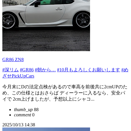
GR86 ZN8
#深リム
#GR86
#朝から…
#10月もよろしくお願いします
#め
ざせPickUpCars
今月末にDの法定点検があるので車高を前後共に2cmUPのた
め、この仕様とはおさらば ディーラーに入るなら、安全パ
イで 2cm上げましたが、予想以上にシャコ...
thumb_up
88
comment
0
2025/10/13 14:38