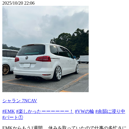
2025/10/20 22:06
シャラン 7NCAV
#EMK
#楽しかったーーーーーー！
#VWの輪
#余韻に浸り中
#パート①
EMKからもう1週間… 休みを取っていたので仕事の多忙さに