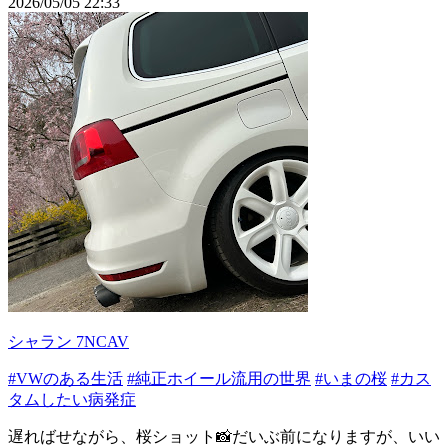
2026/05/05 22:33
シャラン 7NCAV
#VWのある生活
#純正ホイール流用の世界
#いまの桜
#カス
タムしたい病発症
遅ればせながら、桜ショット📸だいぶ前になりますが、いい