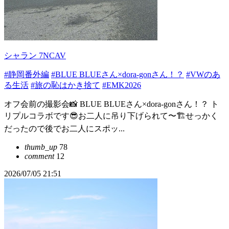
シャラン 7NCAV
#静岡番外編
#BLUE BLUEさん×dora-gonさん！？
#VWのあ
る生活
#旅の恥はかき捨て
#EMK2026
オフ会前の撮影会📸 BLUE BLUEさん×dora-gonさん！？ ト
リプルコラボです😎お二人に吊り下げられて〜🏗️せっかく
だったので後でお二人にスポッ...
thumb_up
78
comment
12
2026/07/05 21:51