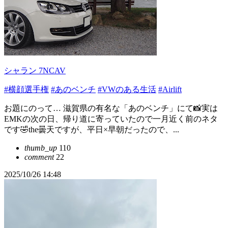
シャラン 7NCAV
#横顔選手権
#あのベンチ
#VWのある生活
#Airlift
お題にのって… 滋賀県の有名な「あのベンチ」にて📸実は
EMKの次の日、帰り道に寄っていたので一月近く前のネタ
です🤣the曇天ですが、平日×早朝だったので、...
thumb_up
110
comment
22
2025/10/26 14:48