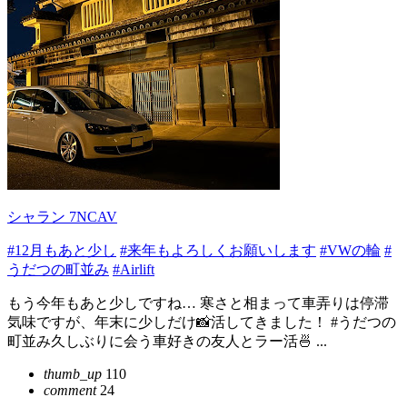
シャラン 7NCAV
#12月もあと少し
#来年もよろしくお願いします
#VWの輪
#
うだつの町並み
#Airlift
もう今年もあと少しですね… 寒さと相まって車弄りは停滞
気味ですが、年末に少しだけ📸活してきました！ #うだつの
町並み久しぶりに会う車好きの友人とラー活🍜 ...
thumb_up
110
comment
24