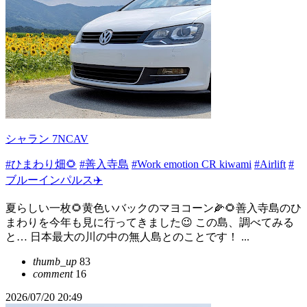
シャラン 7NCAV
#ひまわり畑🌻
#善入寺島
#Work emotion CR kiwami
#Airlift
#
ブルーインパルス✈️
夏らしい一枚🌻黄色いバックのマヨコーン🌽🌻善入寺島のひ
まわりを今年も見に行ってきました😉 この島、調べてみる
と… 日本最大の川の中の無人島とのことです！ ...
thumb_up
83
comment
16
2026/07/20 20:49