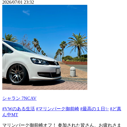
2026/07/01 23:32
シャラン 7NCAV
#VWのある生活
#マリンパーク御前崎
#最高の１日✨
#ど真
ん中MT
マリンパーク御前崎オフ！ 参加された皆さん、お疲れさま