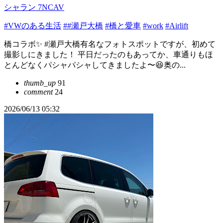
シャラン 7NCAV
#VWのある生活
##瀬戸大橋
#橋と愛車
#work
#Airlift
橋コラボ✨ #瀬戸大橋有名なフォトスポットですが、初めて
撮影しにきました！ 平日だったのもあってか、車通りもほ
とんどなくパシャパシャしてきましたよ〜😆奥の...
thumb_up
91
comment
24
2026/06/13 05:32