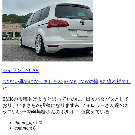
シャラン 7NCAV
#さむい季節になりましたね
#EMK
#VWの輪
#お疲れ様でし
た
EMKの投稿あげようと思ってたのに、日々バタバタとして
おり、いまさらの投稿になります🤣 フォロワーさん達のカ
ッコいい車を📸無糖さんのボルボ！ 色変えている...
thumb_up
120
comment
8