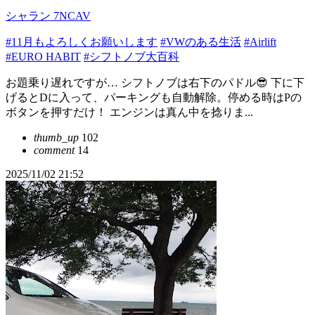
シャラン 7NCAV
#11月もよろしくお願いします
#VWのある生活
#Airlift
#EURO HABIT
#シフトノブ大百科
お題乗り遅れですが… シフトノブは右下のパドル😎 下に下
げるとDに入って、パーキングも自動解除。停める時はPの
ボタンを押すだけ！ エンジンは真ん中を捻りま...
thumb_up
102
comment
14
2025/11/02 21:52