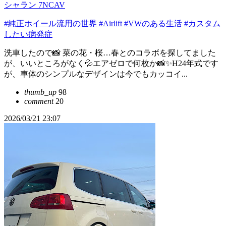
シャラン 7NCAV
#純正ホイール流用の世界
#Airlift
#VWのある生活
#カスタム
したい病発症
洗車したので📸 菜の花・桜…春とのコラボを探してました
が、いいところがなく💦エアゼロで何枚か📸✨H24年式です
が、車体のシンプルなデザインは今でもカッコイ...
thumb_up
98
comment
20
2026/03/21 23:07