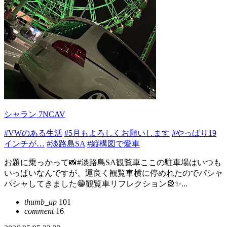
シャラン 7NCAV
#VWのある生活
#5月もよろしくお願いします
#やっぱり19
インチが…
#淡路島SA
#縦構図で愛車
お題に乗っかって📸#淡路島SA観覧車ここの駐車場はいつも
いっぱいなんですが、運良く観覧車横に停めれたのでパシャ
パシャしてきました😁観覧車リフレクション🎡✨...
thumb_up
101
comment
16