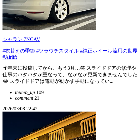
シャラン 7NCAV
#衣替えの季節
#ツラウチスタイル
#純正ホイール流用の世界
#Airlift
昨年末に投稿してから、もう3月…笑 スライドドアの修理や
仕事のバタバタが重なって、なかなか更新できませんでした
😂 スライドドアは電動が効かず手動になってい...
thumb_up
109
comment
21
2026/03/08 22:42