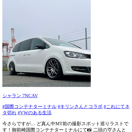
シャラン 7NCAV
#国際コンテナターミナル
#キリンさんとコラボ
#これにてネ
タ切れ
#VWのある生活
今さらですが… ど真ん中MT前の撮影スポット巡りラストで
す！御前崎国際コンテナターミナルにて📸 二頭の🦒さんと