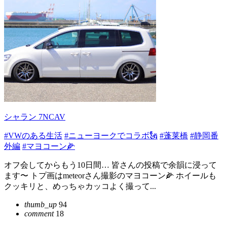
シャラン 7NCAV
#VWのある生活
#ニューヨークでコラボ🗽
#蓬莱橋
#静岡番
外編
#マヨコーン🌽
オフ会してからもう10日間… 皆さんの投稿で余韻に浸って
ます〜 トプ画はmeteorさん撮影のマヨコーン🌽 ホイールも
クッキリと、めっちゃカッコよく撮って...
thumb_up
94
comment
18