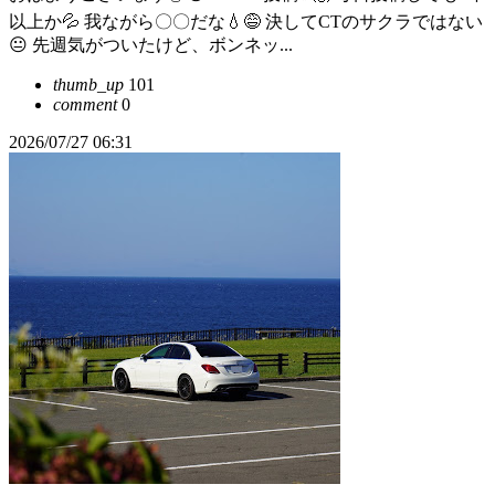
以上か💦 我ながら〇〇だな💧😅 決してCTのサクラではない
😐️ 先週気がついたけど、ボンネッ...
thumb_up
101
comment
0
2026/07/27 06:31