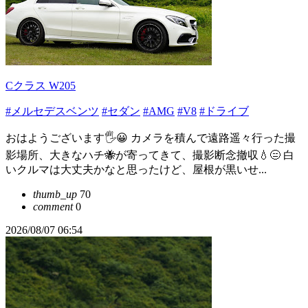
Cクラス W205
#メルセデスベンツ
#セダン
#AMG
#V8
#ドライブ
おはようございます🖐😀 カメラを積んで遠路遥々行った撮
影場所、大きなハチ🐝が寄ってきて、撮影断念撤収💧😑 白
いクルマは大丈夫かなと思ったけど、屋根が黒いせ...
thumb_up
70
comment
0
2026/08/07 06:54