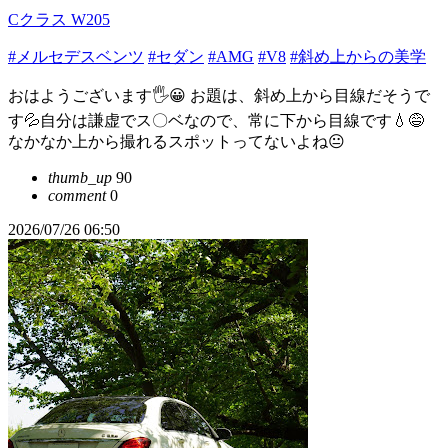
Cクラス W205
#メルセデスベンツ
#セダン
#AMG
#V8
#斜め上からの美学
おはようございます🖐😀 お題は、斜め上から目線だそうで
す💦自分は謙虚でス〇ベなので、常に下から目線です💧😅
なかなか上から撮れるスポットってないよね😐️
thumb_up
90
comment
0
2026/07/26 06:50