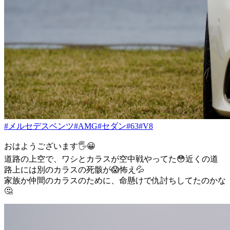
#メルセデスベンツ
#AMG
#セダン
#63
#V8
おはようございます🖐😀
道路の上空で、ワシとカラスが空中戦やってた😳近くの道
路上には別のカラスの死骸が😱怖え💦
家族か仲間のカラスのために、命懸けで仇討ちしてたのかな
🤔