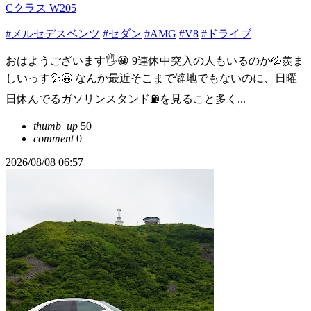
Cクラス W205
#メルセデスベンツ
#セダン
#AMG
#V8
#ドライブ
おはようございます🖐😀 9連休中突入の人もいるのか💦羨ま
しいっす💦😀 なんか最近そこまで僻地でもないのに、日曜
日休んでるガソリンスタンド⛽️を見ること多く...
thumb_up
50
comment
0
2026/08/08 06:57