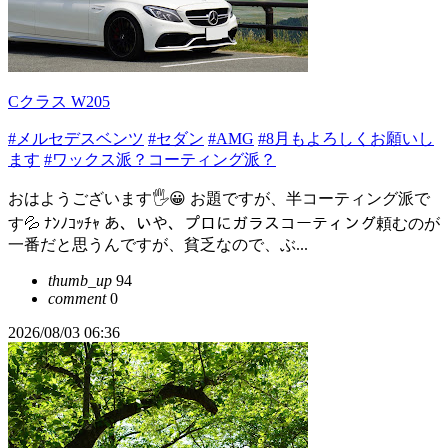
Cクラス W205
#メルセデスベンツ
#セダン
#AMG
#8月もよろしくお願いし
ます
#ワックス派？コーティング派？
おはようございます🖐😀 お題ですが、半コーティング派で
す💦 ﾅﾝﾉｺｯﾁｬ あ、いや、プロにガラスコーティング頼むのが
一番だと思うんですが、貧乏なので、ぶ...
thumb_up
94
comment
0
2026/08/03 06:36