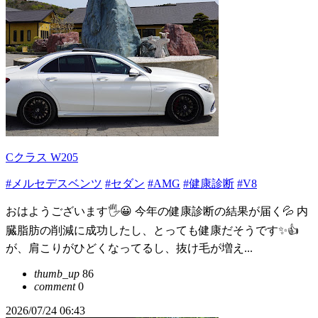
Cクラス W205
#メルセデスベンツ
#セダン
#AMG
#健康診断
#V8
おはようございます🖐😀 今年の健康診断の結果が届く💦 内
臓脂肪の削減に成功したし、とっても健康だそうです✨👍️
が、肩こりがひどくなってるし、抜け毛が増え...
thumb_up
86
comment
0
2026/07/24 06:43