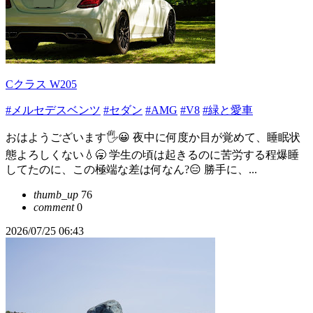
Cクラス W205
#メルセデスベンツ
#セダン
#AMG
#V8
#緑と愛車
おはようございます🖐😀 夜中に何度か目が覚めて、睡眠状
態よろしくない💧🥱 学生の頃は起きるのに苦労する程爆睡
してたのに、この極端な差は何なん?😑 勝手に、...
thumb_up
76
comment
0
2026/07/25 06:43