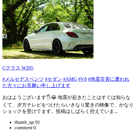
Cクラス W205
#メルセデスベンツ
#セダン
#AMG
#V8
#地震災害に遭われ
た方々にお見舞い申し上げます
おはようございます🖐😀 地震が起きたことはすぐは知らな
くて、夕方テレビをつけたらいきなり驚きの映像で、かなり
ショックを受けてます。投稿はしばらく控えていま...
thumb_up
91
comment
0