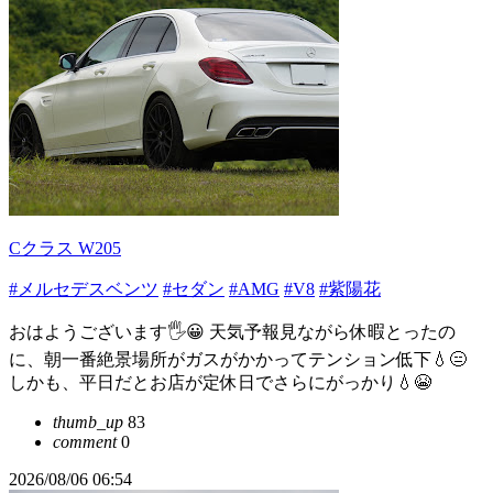
Cクラス W205
#メルセデスベンツ
#セダン
#AMG
#V8
#紫陽花
おはようございます🖐😀 天気予報見ながら休暇とったの
に、朝一番絶景場所がガスがかかってテンション低下💧😑
しかも、平日だとお店が定休日でさらにがっかり💧😭
thumb_up
83
comment
0
2026/08/06 06:54