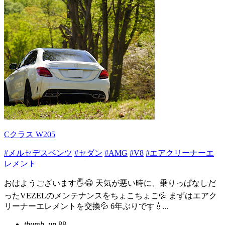
Cクラス W205
#メルセデスベンツ
#セダン
#AMG
#V8
#エアクリーナーエ
レメント
おはようございます🖐😀 天気が悪い時に、乗りっぱなしだ
ったVEZELのメンテナンスをちょこちょこ💦 まずはエアク
リーナーエレメントを交換💦 6年ぶりです💧...
thumb_up
88