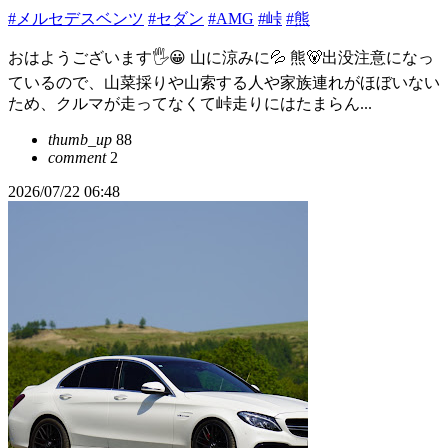
#メルセデスベンツ
#セダン
#AMG
#峠
#熊
おはようございます🖐😀 山に涼みに💦 熊🐻出没注意になっ
ているので、山菜採りや山索する人や家族連れがほぼいない
ため、クルマが走ってなくて峠走りにはたまらん...
thumb_up
88
comment
2
2026/07/22 06:48