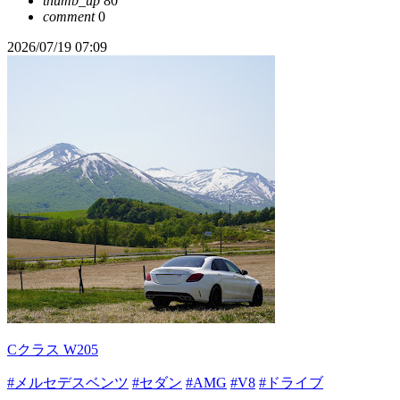
thumb_up
80
comment
0
2026/07/19 07:09
Cクラス W205
#メルセデスベンツ
#セダン
#AMG
#V8
#ドライブ