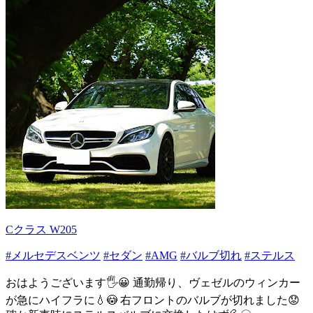
Cクラス W205
#メルセデスベンツ
#セダン
#AMG
#バルブ切れ
#ステルス
おはようございます🖐😀 通勤帰り、ヴェゼルのウィンカー
が急にハイフラに💧😳 右フロントのバルブが切れました😟