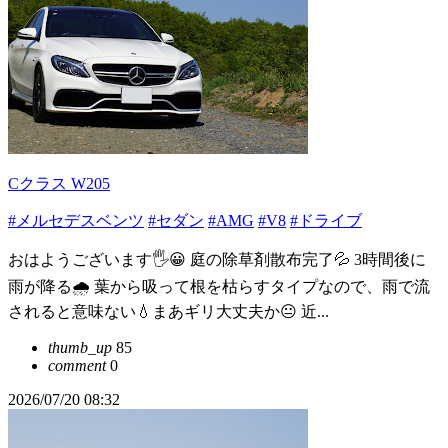
Cクラス W205
#メルセデスベンツ
#セダン
#AMG
#V8
#ドライブ
おはようございます🖐😀 庭の除草剤散布完了💦 3時間後に
雨が降る🌧️ 葉から吸って根を枯らすタイプなので、雨で流
されると意味ない💧まあギリ大丈夫か😐️ 近...
thumb_up
85
comment
0
2026/07/20 08:32