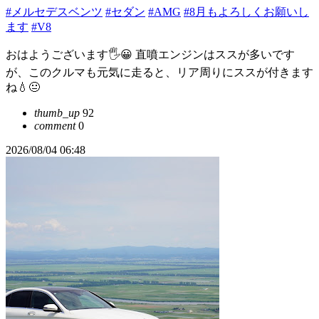
#メルセデスベンツ
#セダン
#AMG
#8月もよろしくお願いし
ます
#V8
おはようございます🖐😀 直噴エンジンはススが多いです
が、このクルマも元気に走ると、リア周りにススが付きます
ね💧😐️
thumb_up
92
comment
0
2026/08/04 06:48