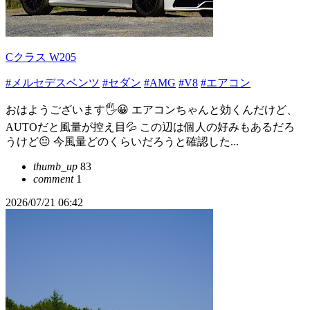
Cクラス W205
#メルセデスベンツ
#セダン
#AMG
#V8
#エアコン
おはようございます🖐😀 エアコンちゃんと効くんだけど、
AUTOだと風量が控え目💦 この辺は個人の好みもあるだろ
うけど😐️ 今風量どのくらいだろうと確認した...
thumb_up
83
comment
1
2026/07/21 06:42