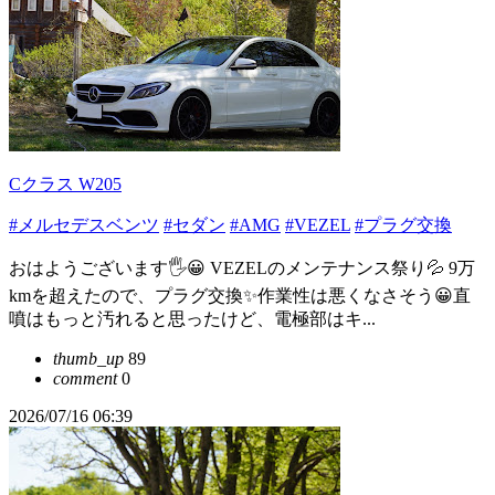
Cクラス W205
#メルセデスベンツ
#セダン
#AMG
#VEZEL
#プラグ交換
おはようございます🖐😀 VEZELのメンテナンス祭り💦 9万
kmを超えたので、プラグ交換✨作業性は悪くなさそう😀直
噴はもっと汚れると思ったけど、電極部はキ...
thumb_up
89
comment
0
2026/07/16 06:39