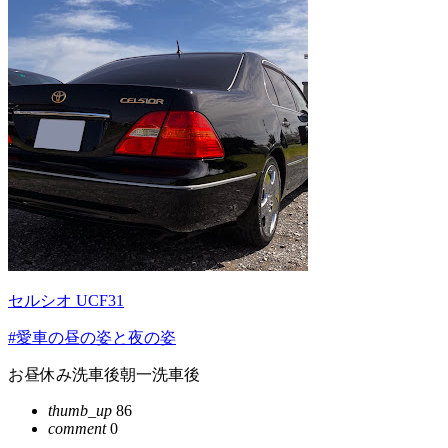
セルシオ UCF31
#愛車の昼の姿と夜の姿
お昼休み洗車後朝一洗車後
thumb_up
86
comment
0