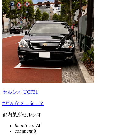
セルシオ UCF31
#どんなメーター？
都内某所セルシオ
thumb_up
74
comment
0