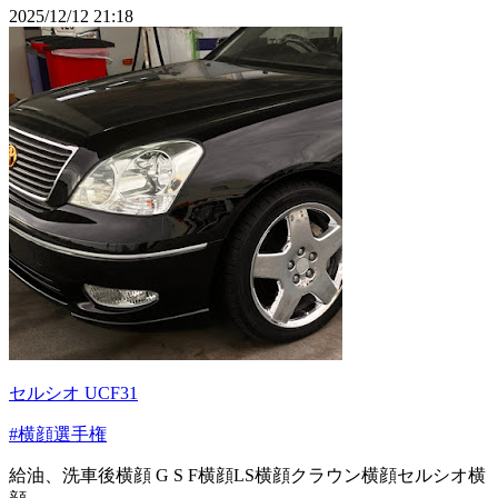
2025/12/12 21:18
セルシオ UCF31
#横顔選手権
給油、洗車後横顔 G S F横顔LS横顔クラウン横顔セルシオ横