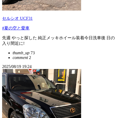
セルシオ UCF31
#夏の空と愛車
先週 やっと探した 純正メッキホイール装着今日洗車後 日の
入り間近に!
thumb_up
73
comment
2
2025/08/19 19:24