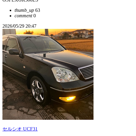
thumb_up
63
comment
0
2026/05/29 20:47
セルシオ UCF31