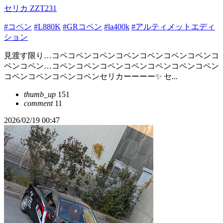
セリカ ZZT231
#コペン
#L880K
#GRコペン
#la400k
#アルティメットエディ
ション
見渡す限り…コペコペンコペンコペンコペンコペンコペンコ
ペンコペン…コペンコペンコペンコペンコペンコペンコペン
コペンコペンコペンコペンセリカーーーー✨️ セ...
thumb_up
151
comment
11
2026/02/19 00:47