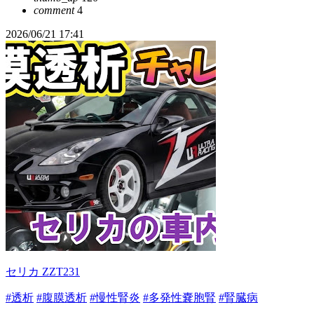
comment
4
2026/06/21 17:41
セリカ ZZT231
#透析
#腹膜透析
#慢性腎炎
#多発性嚢胞腎
#腎臓病