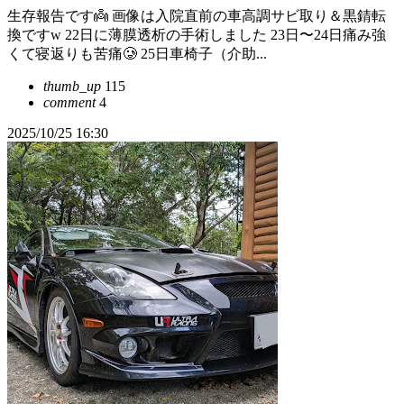
生存報告です👼 画像は入院直前の車高調サビ取り＆黒錆転
換ですw 22日に薄膜透析の手術しました 23日〜24日痛み強
くて寝返りも苦痛🥲 25日車椅子（介助...
thumb_up
115
comment
4
2025/10/25 16:30