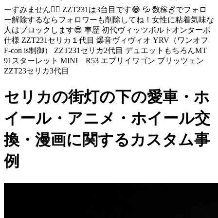
ーすみません🙇‍♂️ ZZT231は3台目です😂 💦 数稼ぎでフォロ
ー解除するならフォロワーも削除してね！女性に粘着気味な
人はブロックします😎 車歴 初代ヴィッツボルトオンターボ
仕様 ZZT231セリカ１代目 爆音ヴィヴィオ YRV（ワンオフ
F-con is制御） ZZT231セリカ2代目 デュエットもちろんMT
91スターレット MINI R53 エブリイワゴン ブリッツェン
ZZT23セリカ3代目
セリカの街灯の下の愛車・ホ
イール・アニメ・ホイール交
換・漫画に関するカスタム事
例