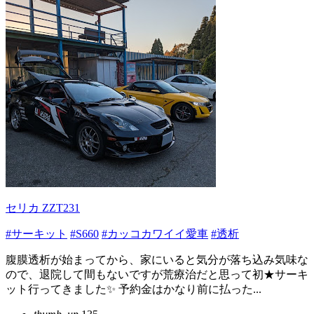
セリカ ZZT231
#サーキット
#S660
#カッコカワイイ愛車
#透析
腹膜透析が始まってから、家にいると気分が落ち込み気味な
ので、退院して間もないですが荒療治だと思って初★サーキ
ット行ってきました✨ 予約金はかなり前に払った...