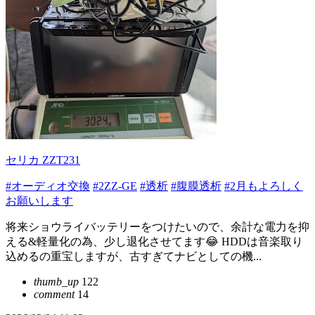
セリカ ZZT231
#オーディオ交換
#2ZZ-GE
#透析
#腹膜透析
#2月もよろしく
お願いします
将来ショウライバッテリーをつけたいので、余計な電力を抑
える&軽量化の為、少し退化させてます😂 HDDは音楽取り
込めるの重宝しますが、古すぎてナビとしての機...
thumb_up
122
comment
14