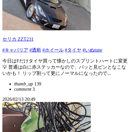
セリカ ZZT231
#キャバリア
#透析
#ホイール
#タイヤ
#いぬtune
今日はFだけタイヤ買って懐かしのスプリントハートに変更
💡 普通は白に赤ステッカーなので、パッと見ピンとなこな
いかも！ リップ割って更にノーマルになったので...
thumb_up
139
comment
3
2026/02/13 20:49