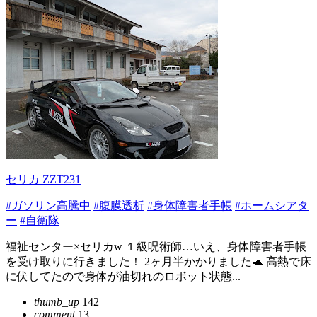
セリカ ZZT231
#ガソリン高騰中
#腹膜透析
#身体障害者手帳
#ホームシアタ
ー
#自衛隊
福祉センター×セリカw １級呪術師…いえ、身体障害者手帳
を受け取りに行きました！ 2ヶ月半かかりました🐢 高熱で床
に伏してたので身体が油切れのロボット状態...
thumb_up
142
comment
13