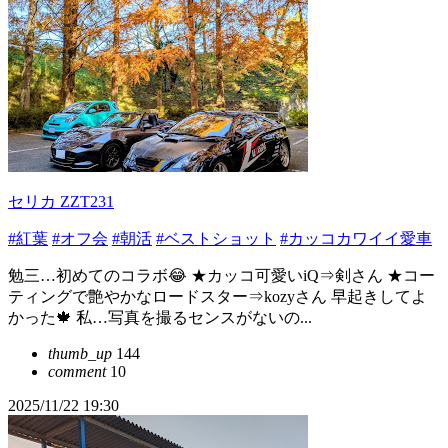
セリカ ZZT231
#紅葉
#オフ会
#朝活
#ベストショット
#カッコカワイイ愛車
勉三…初めてのコラボ😂 ★カッコ可愛いiQ⇒剣さん ★コー
ティングで艶やかなロードスター⇒kozyさん 早起きしてよ
かった🍁 私…写真を撮るセンスがないの...
thumb_up
144
comment
10
2025/11/22 19:30