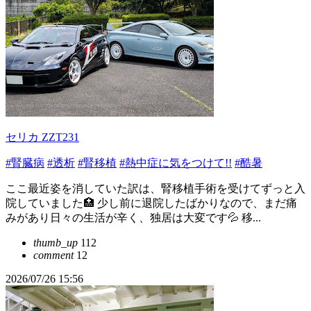
セリカ ZZT231
#腎臓病
#透析
#腎移植
#熱中症に気をつけて!!
#酷暑
ここ最近姿を消していた訳は、腎移植手術を受けてずっと入
院していました🏥 少し前に退院したばかりなので、まだ痛
みがあり日々の生活が辛く、独居は大変です💦 移...
thumb_up
112
comment
12
2026/07/26 15:56