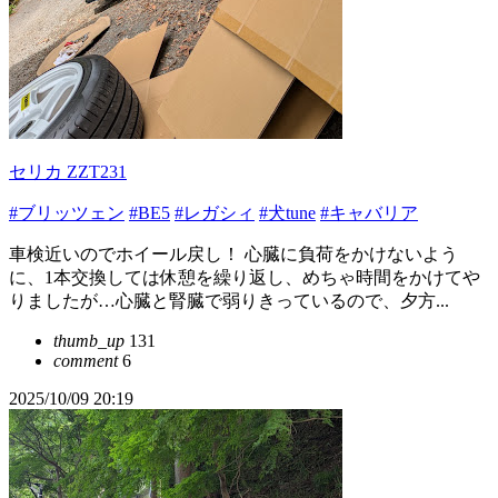
セリカ ZZT231
#ブリッツェン
#BE5
#レガシィ
#犬tune
#キャバリア
車検近いのでホイール戻し！ 心臓に負荷をかけないよう
に、1本交換しては休憩を繰り返し、めちゃ時間をかけてや
りましたが…心臓と腎臓で弱りきっているので、夕方...
thumb_up
131
comment
6
2025/10/09 20:19