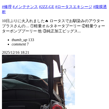
#修理
#メンテナンス
#2ZZ-GE
#ロータスエキシージ
#腹膜透
析
10日ぶりに火入れました🔥 ロータスでお馴染みのアウター
プラスさんの… ①軽量オルタネータプーリー ②軽量ウォー
ターポンププーリー 他 ③純正加工ビッグス...
thumb_up
133
comment
7
2025/12/16 18:21