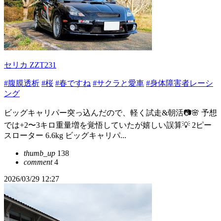
セリカ ZZT231
#腹膜透析
#桜
#春ですね
#サクラと愛車
#身体障害者レーシ
ング
ビッグキャリパー突っ込んだので、軽く試走&朝活📷️🌸 予想
では+2〜3キロ重量増を覚悟していたが嬉しい誤算💡 2ピー
スローター 6.6kg ビッグキャリパ...
thumb_up
138
comment
4
2026/03/29 12:27