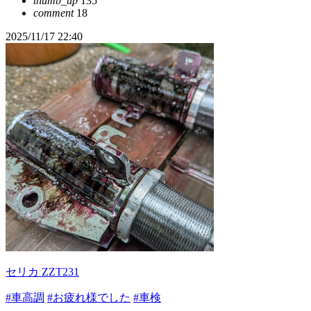
thumb_up
135
comment
18
2025/11/17 22:40
セリカ ZZT231
#車高調
#お疲れ様でした
#車検