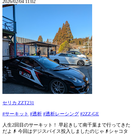
2026/02/04 11:02
セリカ ZZT231
#サーキット
#透析
#透析レーシング
#2ZZ-GE
人生2回目のサーキット！ 早起きして南千葉まで行ってきた
だよ👴 今回はデジスパイス投入しましたのじゃ👴シャコタ