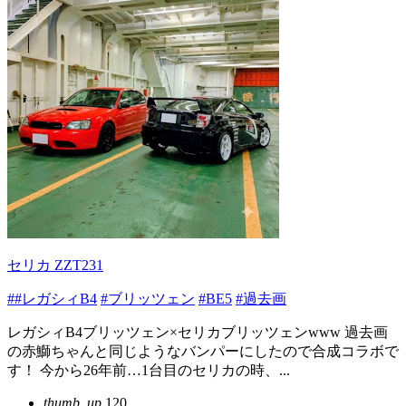
セリカ ZZT231
##レガシィB4
#ブリッツェン
#BE5
#過去画
レガシィB4ブリッツェン×セリカブリッツェンwww 過去画
の赤鰤ちゃんと同じようなバンパーにしたので合成コラボで
す！ 今から26年前…1台目のセリカの時、...
thumb_up
120