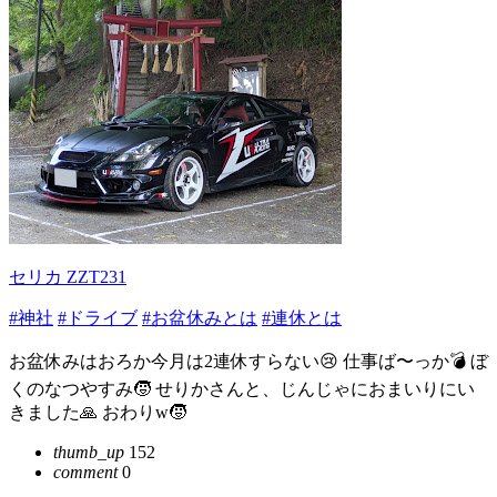
セリカ ZZT231
#神社
#ドライブ
#お盆休みとは
#連休とは
お盆休みはおろか今月は2連休すらない😢 仕事ば〜っか💣️ ぼ
くのなつやすみ🧒 せりかさんと、じんじゃにおまいりにい
きました🙏 おわりw🧒
thumb_up
152
comment
0