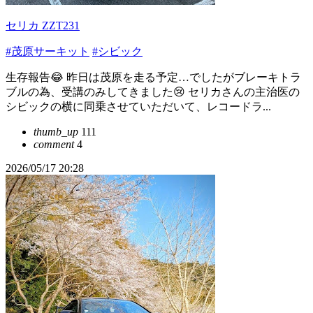
セリカ ZZT231
#茂原サーキット
#シビック
生存報告😂 昨日は茂原を走る予定…でしたがブレーキトラ
ブルの為、受講のみしてきました😢 セリカさんの主治医の
シビックの横に同乗させていただいて、レコードラ...
thumb_up
111
comment
4
2026/05/17 20:28