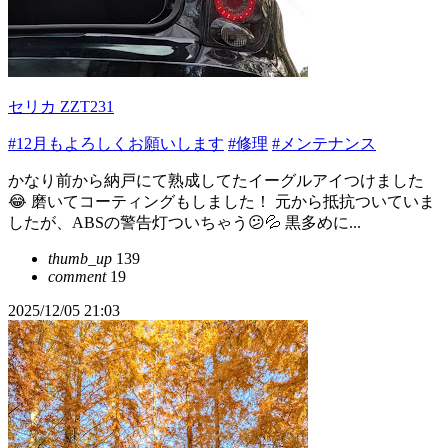
セリカ ZZT231
#12月もよろしくお願いします
#修理
#メンテナンス
かなり前から納戸にて熟成してたイーグルアイつけました
😂 磨いてコーティングもしました！ 元から抵抗ついていま
したが、ABSの警告灯ついちゃう😕💦 黒多めに...
thumb_up
139
comment
19
2025/12/05 21:03