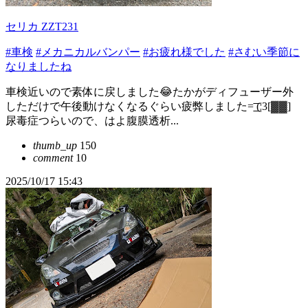
セリカ ZZT231
#車検
#メカニカルバンパー
#お疲れ様でした
#さむい季節に
なりましたね
車検近いので素体に戻しました😂たかがディフューザー外
しただけで午後動けなくなるぐらい疲弊しました=͟͟͞͞ (¦3[▓▓]
尿毒症つらいので、はよ腹膜透析...
thumb_up
150
comment
10
2025/10/17 15:43