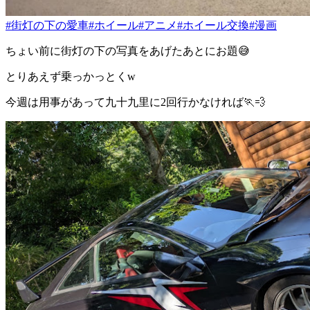
#街灯の下の愛車
#ホイール
#アニメ
#ホイール交換
#漫画
ちょい前に街灯の下の写真をあげたあとにお題😅
とりあえず乗っかっとくw
今週は用事があって九十九里に2回行かなければ🏃💨