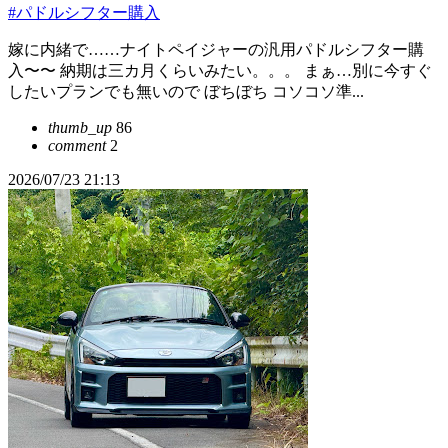
#パドルシフター購入
嫁に内緒で……ナイトペイジャーの汎用パドルシフター購
入〜〜 納期は三カ月くらいみたい。。。 まぁ…別に今すぐ
したいプランでも無いので ぼちぼち コソコソ準...
thumb_up
86
comment
2
2026/07/23 21:13