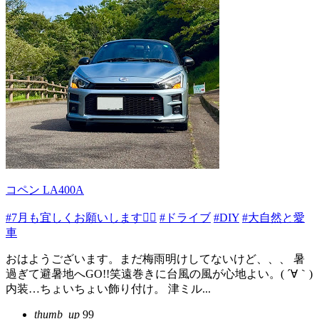
コペン LA400A
#7月も宜しくお願いします🙇‍♂️
#ドライブ
#DIY
#大自然と愛
車
おはようございます。まだ梅雨明けしてないけど、、、 暑
過ぎて避暑地へGO!!笑遠巻きに台風の風が心地よい。( ´∀｀)
内装…ちょいちょい飾り付け。 津ミル...
thumb_up
99