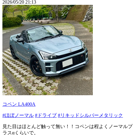
2026/05/20 21:13
コペン LA400A
#ほぼノーマル
#ドライブ
#リキッドシルバーメタリック
見た目はほとんど触って無い！！コペンは程よくノーマルプ
ラスαくらいで。