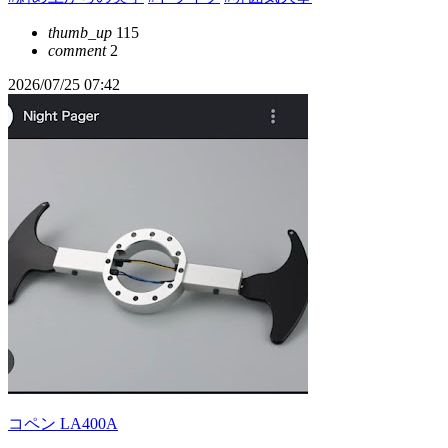
thumb_up
115
comment
2
2026/07/25 07:42
コペン LA400A