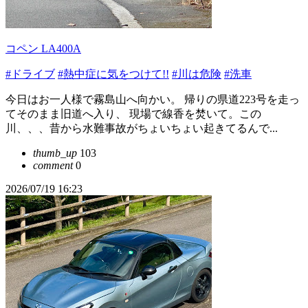
コペン LA400A
#ドライブ
#熱中症に気をつけて!!
#川は危険
#洗車
今日はお一人様で霧島山へ向かい。 帰りの県道223号を走っ
てそのまま旧道へ入り、 現場で線香を焚いて。この
川、、、昔から水難事故がちょいちょい起きてるんで...
thumb_up
103
comment
0
2026/07/19 16:23