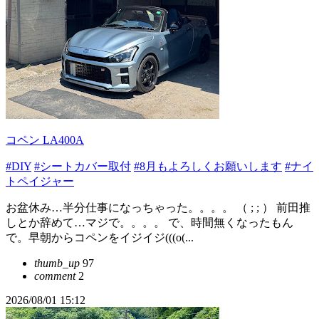
コペン LA400A
#DIY
#シートカバー取付
#8月もよろしくお願いします
#ナイ
トペイジャー
お盆休み…半分仕事になっちゃった。。。。 （ ; ; ） 前田推
しとか辞めて…マジで。。。。 で、時間無くなったもん
で。早朝からコペンをイジイジ(((o(...
thumb_up
97
comment
2
2026/08/01 15:12