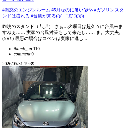
#魅惑のエンジンルーム
#5月なのに暑い😲💦
#ガソリンスタ
ンドは盛れる
#台風が来る((((；ﾟДﾟ)))))))
昨晩のスタンド（╹◡╹） さぁ…火曜日は超久々に台風来ま
すねぇ…… 実家の台風対策もして来たし…… ま。大丈夫。
(≧∀≦) 最悪の場合はコペンは実家に逃し...
thumb_up
110
comment
0
2026/05/31 19:39