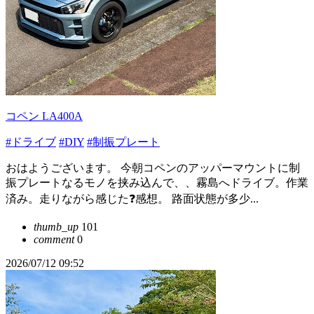
コペン LA400A
#ドライブ
#DIY
#制振プレート
おはようございます。 今朝コペンのアッパーマウントに制
振プレートなるモノを挟み込んで、、霧島へドライブ。作業
済み。走りながら感じた❓感想。 路面状態が多少...
thumb_up
101
comment
0
2026/07/12 09:52