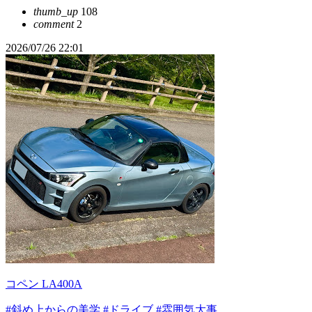
thumb_up
108
comment
2
2026/07/26 22:01
コペン LA400A
#斜め上からの美学
#ドライブ
#雰囲気大事