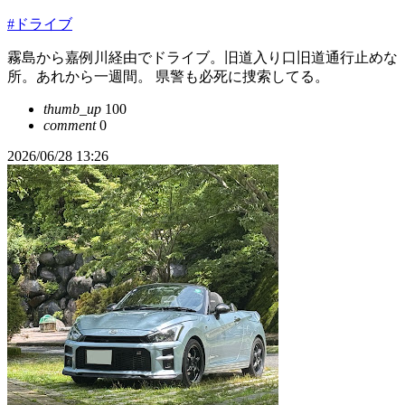
#ドライブ
霧島から嘉例川経由でドライブ。旧道入り口旧道通行止めな
所。あれから一週間。 県警も必死に捜索してる。
thumb_up
100
comment
0
2026/06/28 13:26