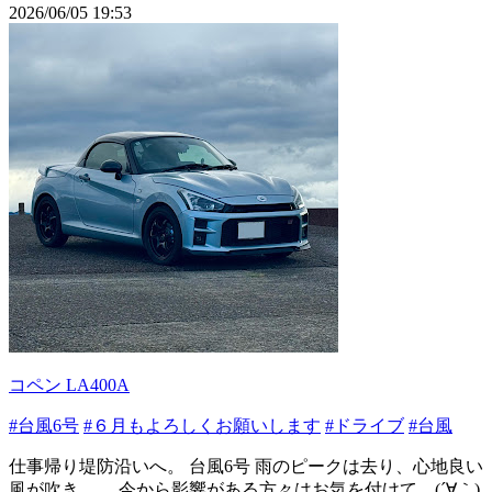
2026/06/05 19:53
コペン LA400A
#台風6号
#６月もよろしくお願いします
#ドライブ
#台風
仕事帰り堤防沿いへ。 台風6号 雨のピークは去り、心地良い
風が吹き…… 今から影響がある方々はお気を付けて。(´∀｀)