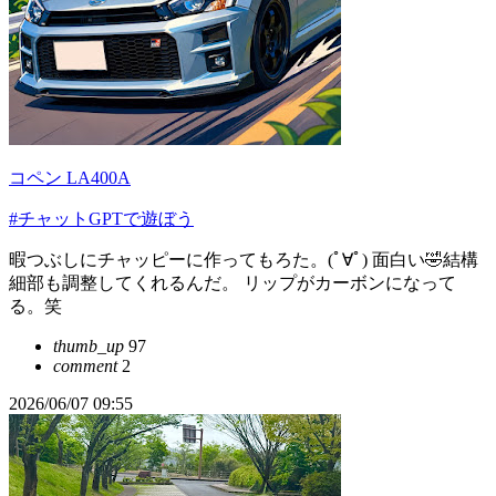
コペン LA400A
#チャットGPTで遊ぼう
暇つぶしにチャッピーに作ってもろた。(ﾟ∀ﾟ) 面白い🤣結構
細部も調整してくれるんだ。 リップがカーボンになって
る。笑
thumb_up
97
comment
2
2026/06/07 09:55