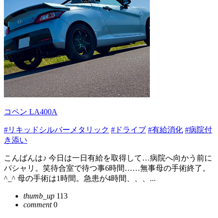
コペン LA400A
#リキッドシルバーメタリック
#ドライブ
#有給消化
#病院付
き添い
こんばんは♪ 今日は一日有給を取得して…病院へ向かう前に
パシャリ。笑待合室で待つ事6時間……無事母の手術終了。
^_^ 母の手術は1時間。急患が4時間、、、...
thumb_up
113
comment
0