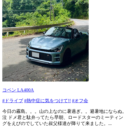
コペン LA400A
#ドライブ
#熱中症に気をつけて!!
#オフ会
今日の霧島。。。山の上なのに暑過ぎ。。避暑地にならぬ。
泣 ドメ君と駄弁ってたら早朝、ロードスターのミーティン
グをえびのでしていた叔父様達が降りて来ました。...