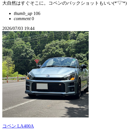
大自然はすぐそこに。コペンのバックショットもいい(*'▽'*)
thumb_up
106
comment
0
2026/07/03 19:44
コペン LA400A