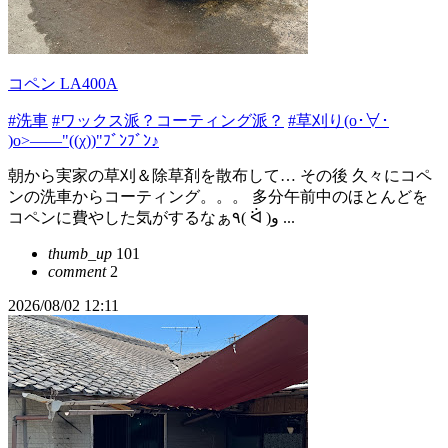
コペン LA400A
#洗車
#ワックス派？コーティング派？
#草刈り(o･∀･
)o>――"((χ))"ﾌﾞﾝﾌﾞﾝ♪
朝から実家の草刈＆除草剤を散布して… その後 久々にコペ
ンの洗車からコーティング。。。 多分午前中のほとんどを
コペンに費やした気がするなぁ٩( ᐛ )و ...
thumb_up
101
comment
2
2026/08/02 12:11