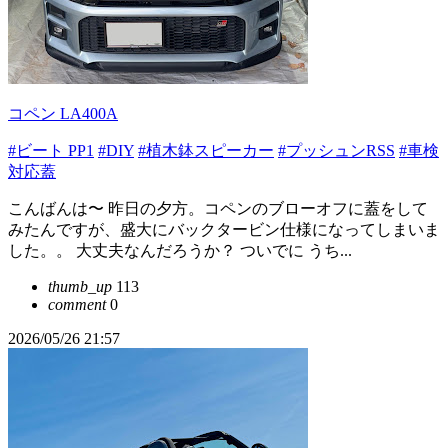
コペン LA400A
#ビート PP1
#DIY
#植木鉢スピーカー
#プッシュンRSS
#車検
対応蓋
こんばんは〜 昨日の夕方。コペンのブローオフに蓋をして
みたんですが、盛大にバックタービン仕様になってしまいま
した。。 大丈夫なんだろうか？ ついでに うち...
thumb_up
113
comment
0
2026/05/26 21:57