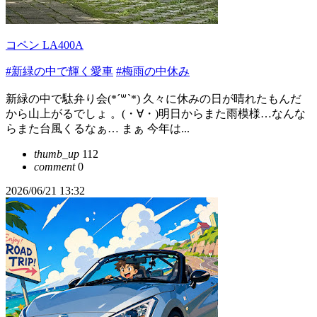
コペン LA400A
#新緑の中で輝く愛車
#梅雨の中休み
新緑の中で駄弁り会(*´꒳`*) 久々に休みの日が晴れたもんだ
から山上がるでしょ 。(・∀・)明日からまた雨模様…なんな
らまた台風くるなぁ… まぁ 今年は...
thumb_up
112
comment
0
2026/06/21 13:32