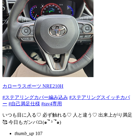
カローラスポーツ NRE210H
#ステアリングカバー編み込み
#ステアリングスイッチカバ
ー
#自己満足仕様
#rav4専用
いつも目に入る♡ 必ず触れる♡ 人と違う♡ 出来上がり満足
🥰 今日もガンバロ(๑¯ํ ³ ¯ํ๑)
thumb_up
107