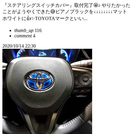
『ステアリングスイッチカバー』取付完了🤩♪ やりたかった
ことがようやくできた😅ピアノブラックを↓↓↓↓↓↓↓↓マット
ホワイトに👍✨TOYOTAマークといい...
thumb_up
116
comment
4
2020/10/14 22:30