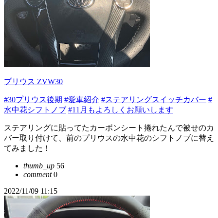
プリウス ZVW30
#30プリウス後期
#愛車紹介
#ステアリングスイッチカバー
#
水中花シフトノブ
#11月もよろしくお願いします
ステアリングに貼ってたカーボンシート捲れたんで被せのカ
バー取り付けて、前のプリウスの水中花のシフトノブに替え
てみました！
thumb_up
56
comment
0
2022/11/09 11:15