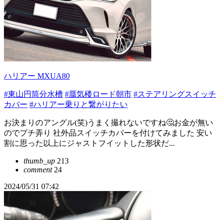
ハリアー MXUA80
#東山円筒分水槽
#蜃気楼ロード朝市
#ステアリングスイッチ
カバー
#ハリアー乗りと繋がりたい
お決まりのアングル(笑)うまく撮れないですね🤔お金が無い
のでプチ弄り 社外品スイッチカバーを付けてみました 安い
割に思った以上にジャストフイットした形状だ...
thumb_up
213
comment
24
2024/05/31 07:42