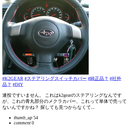
#K2GEAR
#ステアリングスイッチカバー
#純正品？
#社外
品？
#DIY
連投ですいません。 これはk2gearのステアリングなんです
が、これの青丸部分のメクラカバー、これって単体で売って
ないんですかね？ 探しても見つからなくて...
thumb_up
54
comment
0