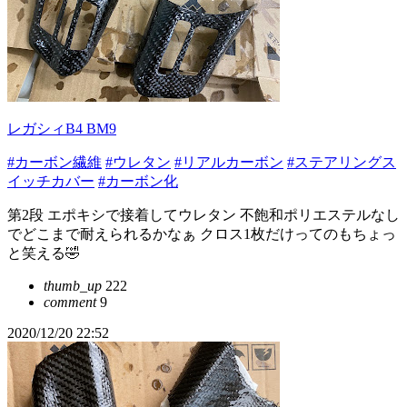
レガシィB4 BM9
#カーボン繊維
#ウレタン
#リアルカーボン
#ステアリングス
イッチカバー
#カーボン化
第2段 エポキシで接着してウレタン 不飽和ポリエステルなし
でどこまで耐えられるかなぁ クロス1枚だけってのもちょっ
と笑える🤣
thumb_up
222
comment
9
2020/12/20 22:52