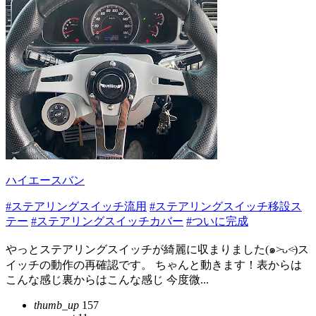
ハイエースバン
#ステアリングスイッチ流用
#ステアリングスイッチ移設ス
テー
#ステアリングスイッチカバー
#ついに完成
やっとステアリングスイッチが綺麗に収まりました(๑˃̵ᴗ˂̵)ス
イッチの動作の再確認です。 ちゃんと動きます！表からは
こんな感じ裏からはこんな感じ 今度微...
thumb_up
157