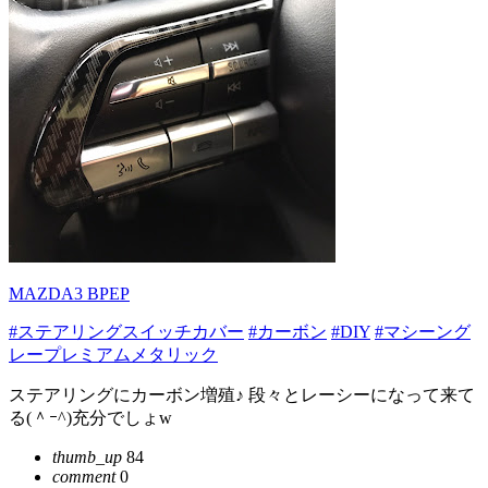
MAZDA3 BPEP
#ステアリングスイッチカバー
#カーボン
#DIY
#マシーング
レープレミアムメタリック
ステアリングにカーボン増殖♪ 段々とレーシーになって来て
る(＾ｰ^)充分でしょw
thumb_up
84
comment
0