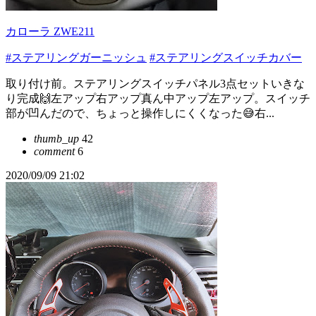
カローラ ZWE211
#ステアリングガーニッシュ
#ステアリングスイッチカバー
取り付け前。ステアリングスイッチパネル3点セットいきな
り完成🙌左アップ右アップ真ん中アップ左アップ。スイッチ
部が凹んだので、ちょっと操作しにくくなった😅右...
thumb_up
42
comment
6
2020/09/09 21:02