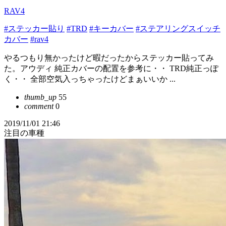
RAV4
#ステッカー貼り
#TRD
#キーカバー
#ステアリングスイッチ
カバー
#rav4
やるつもり無かったけど暇だったからステッカー貼ってみ
た。アウディ 純正カバーの配置を参考に・・ TRD純正っぽ
く・・ 全部空気入っちゃったけどまぁいいか ...
thumb_up
55
comment
0
2019/11/01 21:46
注目の車種