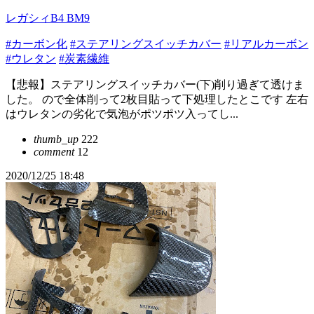
レガシィB4 BM9
#カーボン化
#ステアリングスイッチカバー
#リアルカーボン
#ウレタン
#炭素繊維
【悲報】ステアリングスイッチカバー(下)削り過ぎて透けま
した。 ので全体削って2枚目貼って下処理したとこです 左右
はウレタンの劣化で気泡がポツポツ入ってし...
thumb_up
222
comment
12
2020/12/25 18:48