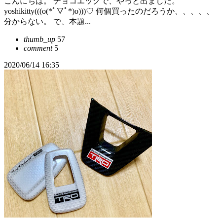
こんにちは。 チョコエッグで、やっと出ました。
yoshikitty(((o(*ﾟ▽ﾟ*)o)))♡ 何個買ったのだろうか、、、、、
分からない。 で、本題...
thumb_up
57
comment
5
2020/06/14 16:35