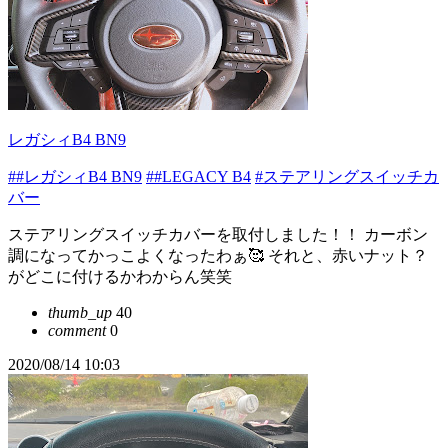
レガシィB4 BN9
##レガシィB4 BN9
##LEGACY B4
#ステアリングスイッチカ
バー
ステアリングスイッチカバーを取付しました！！ カーボン
調になってかっこよくなったわぁ🥰 それと、赤いナット？
がどこに付けるかわからん笑笑
thumb_up
40
comment
0
2020/08/14 10:03