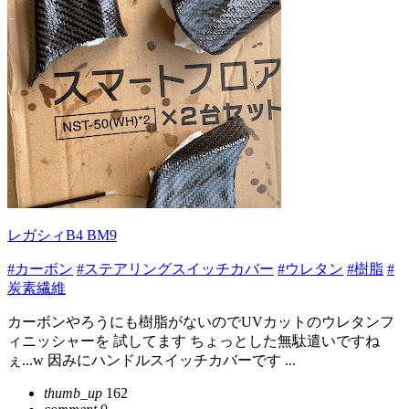
レガシィB4 BM9
#カーボン
#ステアリングスイッチカバー
#ウレタン
#樹脂
#
炭素繊維
カーボンやろうにも樹脂がないのでUVカットのウレタンフ
ィニッシャーを 試してます ちょっとした無駄遣いですね
ぇ...w 因みにハンドルスイッチカバーです ...
thumb_up
162