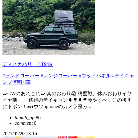
ディスカバリー LT94A
#ランドローバー
#レンジローバー
#ウッドパネル
#デイキャ
ンプ
#英国車
🚙GWのあれこれ🚙 其のおわり😱 終盤戦、休みおわりイヤ
イヤ期、、 逃避のデイキャン🌲🌳🌲🌳冷やすべくこの後川
にドボン！🚙(ウソ iphoneのカメラ歪み...
thumb_up
86
comment
0
2025/05/20 13:16