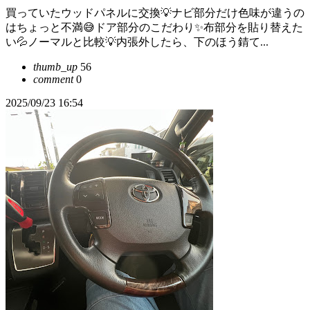
買っていたウッドパネルに交換💡ナビ部分だけ色味が違うの
はちょっと不満😅ドア部分のこだわり✨布部分を貼り替えた
い💦ノーマルと比較💡内張外したら、下のほう錆て...
thumb_up
56
comment
0
2025/09/23 16:54