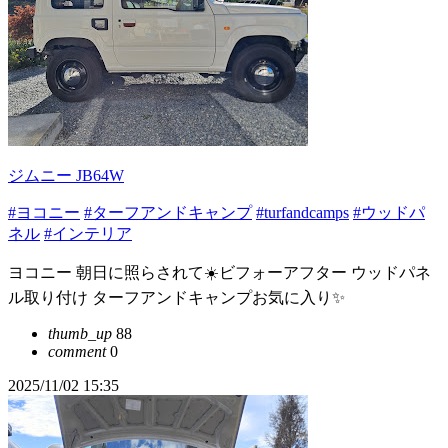
ジムニー JB64W
#ヨコニー
#ターフアンドキャンプ
#turfandcamps
#ウッドパ
ネル
#インテリア
ヨコニー 朝日に照らされて☀️ビフォーアフター ウッドパネ
ル取り付け ターフアンドキャンプお気に入り✨️
thumb_up
88
comment
0
2025/11/02 15:35