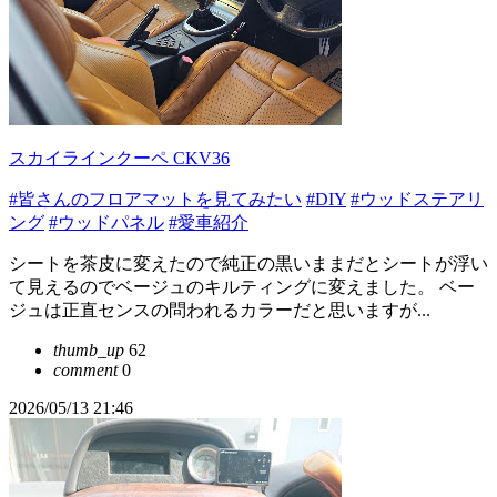
スカイラインクーペ CKV36
#皆さんのフロアマットを見てみたい
#DIY
#ウッドステアリ
ング
#ウッドパネル
#愛車紹介
シートを茶皮に変えたので純正の黒いままだとシートが浮い
て見えるのでベージュのキルティングに変えました。 ベー
ジュは正直センスの問われるカラーだと思いますが...
thumb_up
62
comment
0
2026/05/13 21:46