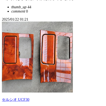
thumb_up
44
comment
0
2025/01/22 01:21
セルシオ UCF30