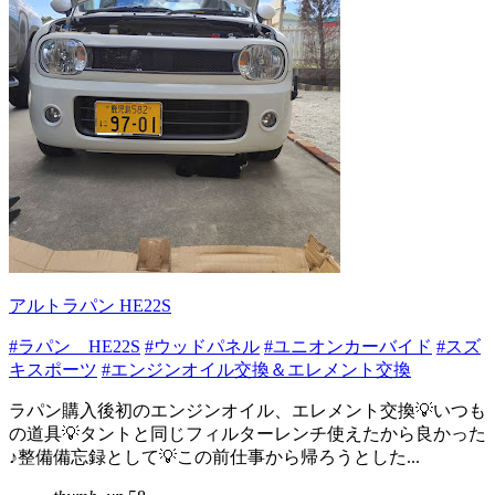
アルトラパン HE22S
#ラパン HE22S
#ウッドパネル
#ユニオンカーバイド
#スズ
キスポーツ
#エンジンオイル交換＆エレメント交換
ラパン購入後初のエンジンオイル、エレメント交換💡いつも
の道具💡タントと同じフィルターレンチ使えたから良かった
♪整備備忘録として💡この前仕事から帰ろうとした...