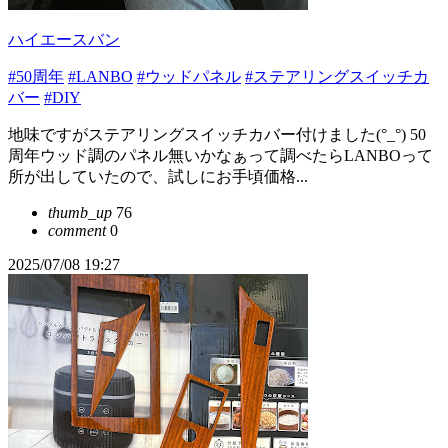
ハイエースバン
#50周年
#LANBO
#ウッドパネル
#ステアリングスイッチカ
バー
#DIY
地味ですがステアリングスイッチカバー付けました(°_°) 50
周年ウッド調のパネル無いかなぁって調べたらLANBOって
所が出していたので、試しにお手頃価格...
thumb_up
76
comment
0
2025/07/08 19:27