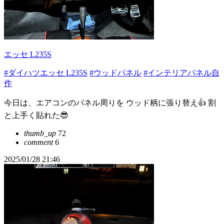
エッセ L235S
#ダイハツエッセ L235S
#ウッドパネル
#インテリアパネル自
作
今日は、エアコンのパネル周りを ウッド柄に張り替え👍 割
と上手く貼れた😎
thumb_up
72
comment
6
2025/01/28 21:46