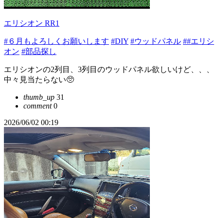
エリシオン RR1
#６月もよろしくお願いします
#DIY
#ウッドパネル
##エリシ
オン
#部品探し
エリシオンの2列目、3列目のウッドパネル欲しいけど、、、
中々見当たらない🥺
thumb_up
31
comment
0
2026/06/02 00:19