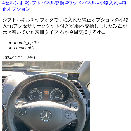
#セルシオ
#シフトパネル交換
#ウッドパネル
#小物入れ
#純
正オプション
シフトパネルをヤフオクで手に入れた純正オプションの小物
入れ(アクセサリーソケット付き)の物へ交換しました🙋左が
元々着いていた灰皿タイプ 右が今回交換する小...
thumb_up
39
comment
2
2024/12/11 22:59