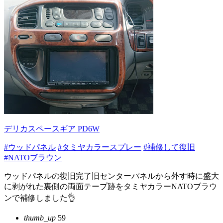
デリカスペースギア PD6W
#ウッドパネル
#タミヤカラースプレー
#補修して復旧
#NATOブラウン
ウッドパネルの復旧完了旧センターパネルから外す時に盛大
に剥がれた裏側の両面テープ跡をタミヤカラーNATOブラウ
ンで補修しました👌
thumb_up
59