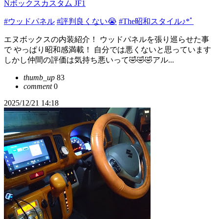
Nボックスカスタム JF1
#ウッドパネル
#評判良くない😭
#The昭和スタイル♪*ﾟ
エヌボックスの内装紹介！ ウッドパネルを張り巡らせた事
で やっぱり昭和感満載！ 自分では悪くないと思っています
しかし仲間の評価は気持ち悪いって🤣🤣🤣アル...
thumb_up
83
comment
0
2025/12/21 14:18