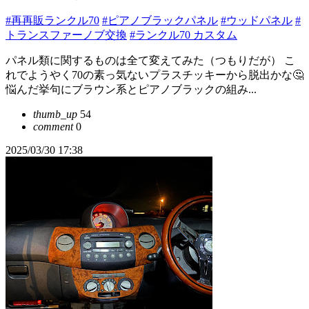
#再再販ランクル70
#ピアノブラックパネル
#ウッドパネル
#
トランスファーノブ交換
#ランクル70 カスタム
パネル類に関するものは全て変えてみた（つもりだが） こ
れでようやく70の素っ気ないプラスチッキーから脱出かな🤔
悩んだ挙句にブラウン系とピアノブラックの組み...
thumb_up
54
comment
0
2025/03/30 17:38