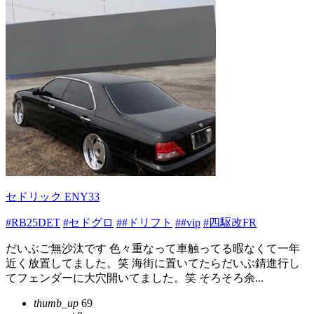
セドリック ENY33
#RB25DET
#セドグロ
##ドリフト
##vip
#四駆改FR
だいぶご無沙汰です 色々重なって車触ってる暇なくて一年
近く放置してました。笑 海街に置いてたらだいぶ錆進行し
てフェンダーに大穴開いてました。笑 そろそろ余...
thumb_up
69