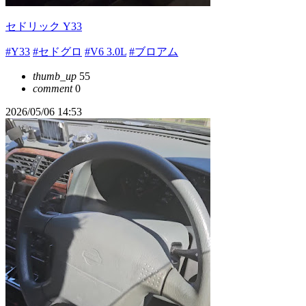
セドリック Y33
#Y33
#セドグロ
#V6 3.0L
#ブロアム
thumb_up
55
comment
0
2026/05/06 14:53