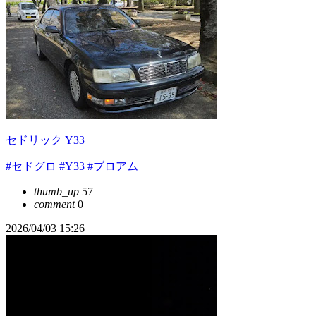
セドリック Y33
#セドグロ
#Y33
#ブロアム
thumb_up
57
comment
0
2026/04/03 15:26