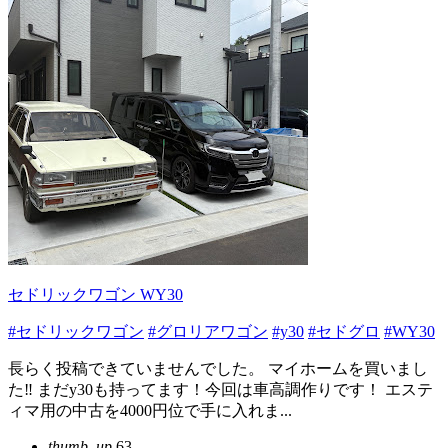
セドリックワゴン WY30
#セドリックワゴン
#グロリアワゴン
#y30
#セドグロ
#WY30
長らく投稿できていませんでした。 マイホームを買いまし
た‼️ まだy30も持ってます！今回は車高調作りです！ エステ
ィマ用の中古を4000円位で手に入れま...
thumb_up
63