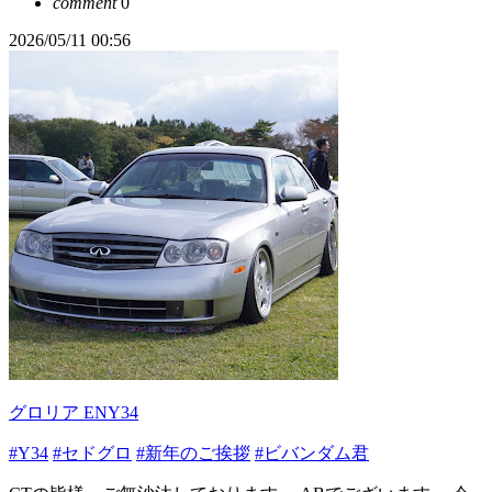
comment
0
2026/05/11 00:56
グロリア ENY34
#Y34
#セドグロ
#新年のご挨拶
#ビバンダム君