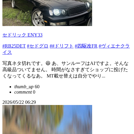
セドリック ENY33
#RB25DET
#セドグロ
##ドリフト
#四駆改FR
#ヴィエナクラ
イス
写真ネタ切れです。😆 あ、サンルーフはAIですよ。そんな
高級品ついてません。 時間がなさすぎてショップに投げた
くなってくるなあ。 MT載せ替えは自分でやり...
thumb_up
60
comment
0
2026/05/22 06:29