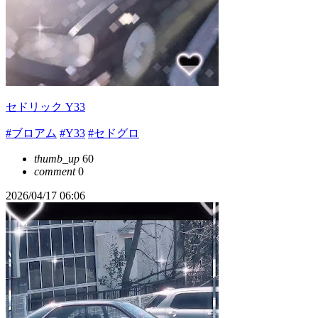
セドリック Y33
#ブロアム
#Y33
#セドグロ
thumb_up
60
comment
0
2026/04/17 06:06