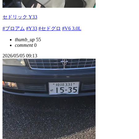
セドリック Y33
#ブロアム
#Y33
#セドグロ
#V6 3.0L
thumb_up
55
comment
0
2026/05/05 09:13