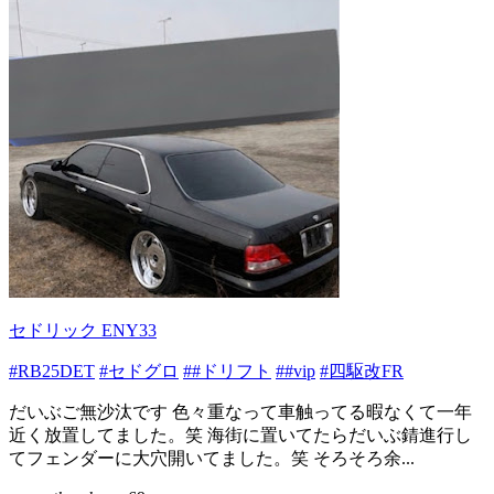
セドリック ENY33
#RB25DET
#セドグロ
##ドリフト
##vip
#四駆改FR
だいぶご無沙汰です 色々重なって車触ってる暇なくて一年
近く放置してました。笑 海街に置いてたらだいぶ錆進行し
てフェンダーに大穴開いてました。笑 そろそろ余...