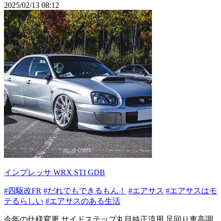
2025/02/13 08:12
インプレッサ WRX STI GDB
#四駆改FR
#だれでもできるもん！
#エアサス
#エアサスはモ
テるらしい
#エアサスのある生活
今年の仕様変更 サイドステップ丸目純正流用 足回り車高調