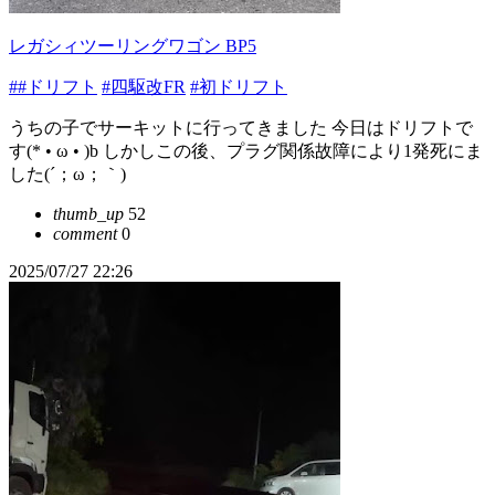
レガシィツーリングワゴン BP5
##ドリフト
#四駆改FR
#初ドリフト
うちの子でサーキットに行ってきました 今日はドリフトで
す(* • ω • )b しかしこの後、プラグ関係故障により1発死にま
した(´；ω；｀)
thumb_up
52
comment
0
2025/07/27 22:26