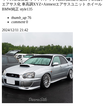
エアサス化 車高調XYZ×Airmextエアサスユニット ホイール
BMW純正 style135
thumb_up
76
comment
0
2024/12/11 21:42