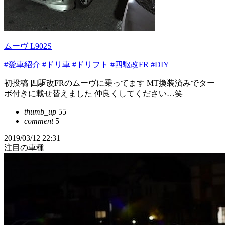
ムーヴ L902S
#愛車紹介
#ドリ車
#ドリフト
#四駆改FR
#DIY
初投稿 四駆改FRのムーヴに乗ってます MT換装済みでター
ボ付きに載せ替えました 仲良くしてください…笑
thumb_up
55
comment
5
2019/03/12 22:31
注目の車種