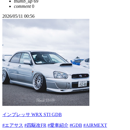
thumb_up
69
comment
0
2026/05/11 00:56
インプレッサ WRX STI GDB
#エアサス
#四駆改FR
#愛車紹介
#GDB
#AIRMEXT