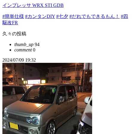
インプレッサ WRX STI GDB
#簡単仕様
#カンタンDIY
#七夕
#だれでもできるもん！
#四
駆改FR
久々の投稿
thumb_up
94
comment
0
2024/07/09 19:32