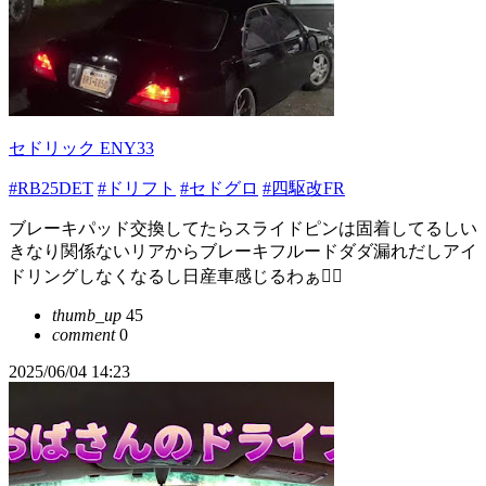
セドリック ENY33
#RB25DET
#ドリフト
#セドグロ
#四駆改FR
ブレーキパッド交換してたらスライドピンは固着してるしい
きなり関係ないリアからブレーキフルードダダ漏れだしアイ
ドリングしなくなるし日産車感じるわぁ😮‍💨
thumb_up
45
comment
0
2025/06/04 14:23