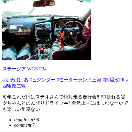
ステージア WGNC34
#くそばばあ
#ビジンダー
#モーターランド三河
#四駆改FR
#
四駆改二駆
毎年これだけはステオさんで絶対走る走行会‼️ FR疲れる😫
夕ちゃんとのんびりドライブ🚗³₃全然上手にはしれなーいで
も楽しい角度ない
thumb_up
96
comment
7