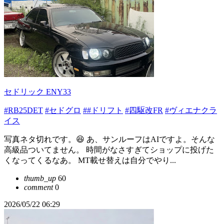
セドリック ENY33
#RB25DET
#セドグロ
##ドリフト
#四駆改FR
#ヴィエナクラ
イス
写真ネタ切れです。😆 あ、サンルーフはAIですよ。そんな
高級品ついてません。 時間がなさすぎてショップに投げた
くなってくるなあ。 MT載せ替えは自分でやり...
thumb_up
60
comment
0
2026/05/22 06:29