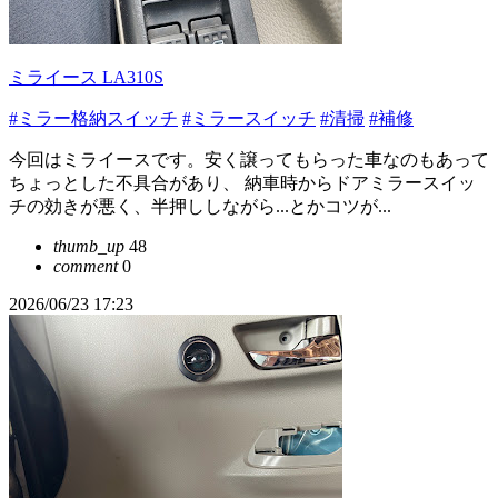
ミライース LA310S
#ミラー格納スイッチ
#ミラースイッチ
#清掃
#補修
今回はミライースです。安く譲ってもらった車なのもあって
ちょっとした不具合があり、 納車時からドアミラースイッ
チの効きが悪く、半押ししながら...とかコツが...
thumb_up
48
comment
0
2026/06/23 17:23