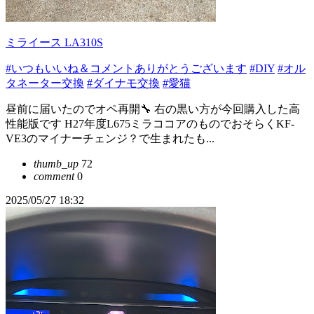
ミライース LA310S
#いつもいいね＆コメントありがとうございます
#DIY
#オル
タネーター交換
#ダイナモ交換
#愛猫
昼前に届いたのでオペ再開🔧 右の黒い方が今回購入した高
性能版です H27年度L675ミラココアのものでおそらくKF-
VE3のマイナーチェンジ？で生まれたも...
thumb_up
72
comment
0
2025/05/27 18:32