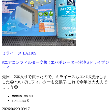
ミライース LA310S
#エアコンフィルター交換
#エバポレーター洗浄
#ドライブジ
ョイ
先日、2本入りで買ったので、ミライースもエバポ洗浄しま
した😁 ついでにフィルターも交換🤣 これで今年は大丈夫で
しょう😄
thumb_up
40
comment
0
2026/04/29 09:17