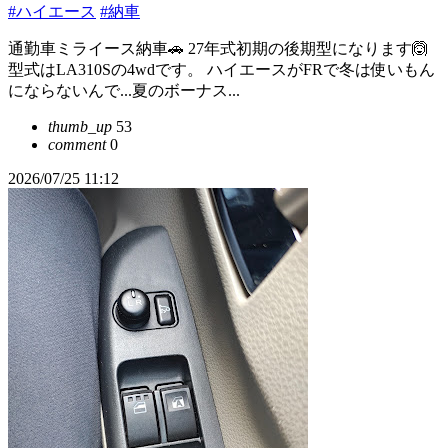
#ハイエース
#納車
通勤車ミライース納車🚗 27年式初期の後期型になります🙆
型式はLA310Sの4wdです。 ハイエースがFRで冬は使いもん
にならないんで...夏のボーナス...
thumb_up
53
comment
0
2026/07/25 11:12