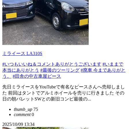
ミライース LA310S
#いつもいいね＆コメントありがとうございます
#いままで
本当にありがとう
#最後のツーリング
#廃車 今までありがと
う。
#田舎の中古車屋ピース
先日ミライースをYouTubeで有名なピースさんへ売却しまし
た 前回はタントでアルミホイールを売りに行きました その
日の朝パレットSWとの新旧コンビ最後の...
thumb_up
75
comment
0
2025/10/09 13:34