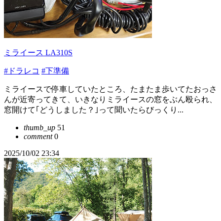
ミライース LA310S
#ドラレコ
#下準備
ミライースで停車していたところ、たまたま歩いてたおっさ
んが近寄ってきて、いきなりミライースの窓をぶん殴られ、
窓開けて｢どうしました？｣って聞いたらびっくり...
thumb_up
51
comment
0
2025/10/02 23:34