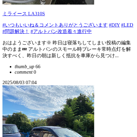
ミライース LA310S
#いつもいいね＆コメントありがとうございます
#DIY
#LED
#問題解決！
#アルトバン改造着々進行中
おはようございます🌞 昨日は寝落ちしてしまい投稿の編集
中のまま💤 アルトバンのスモール時ブレーキ常時点灯を解
決すべく、昨日の朝は新しく抵抗を車庫から見つけ...
thumb_up
66
comment
0
2025/08/03 07:04