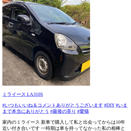
ミライース LA310S
#いつもいいね＆コメントありがとうございます
#DIY
#いま
まで本当にありがとう
#最後の弄り
#愛猫
家内のミライース 新車で購入して私と出会ってからは10年
近い付き合いです 一時期は車を持ってなかった私の相棒と