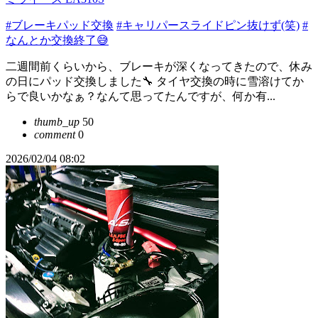
#ブレーキパッド交換
#キャリパースライドピン抜けず(笑)
#
なんとか交換終了😅
二週間前くらいから、ブレーキが深くなってきたので、休み
の日にパッド交換しました🔧 タイヤ交換の時に雪溶けてか
らで良いかなぁ？なんて思ってたんですが、何か有...
thumb_up
50
comment
0
2026/02/04 08:02