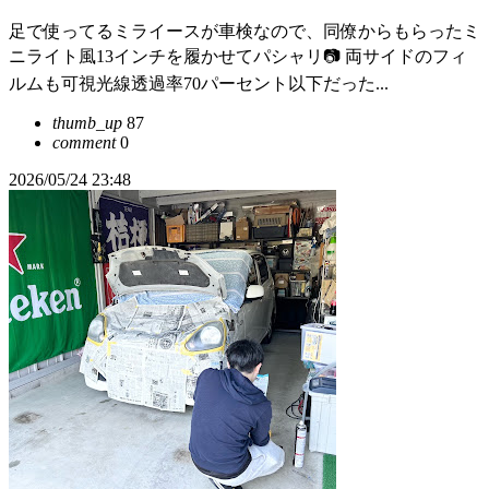
足で使ってるミライースが車検なので、同僚からもらったミ
ニライト風13インチを履かせてパシャリ📷 両サイドのフィ
ルムも可視光線透過率70パーセント以下だった...
thumb_up
87
comment
0
2026/05/24 23:48