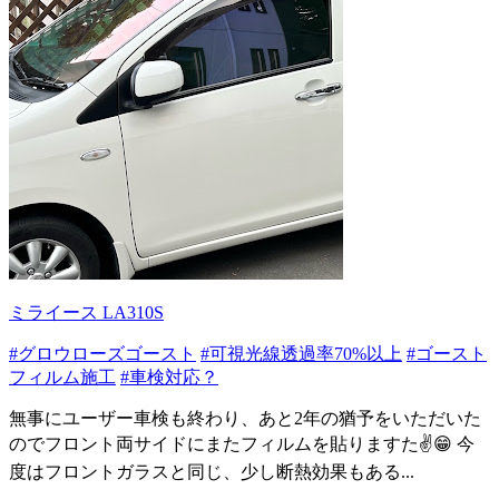
ミライース LA310S
#グロウローズゴースト
#可視光線透過率70%以上
#ゴースト
フィルム施工
#車検対応？
無事にユーザー車検も終わり、あと2年の猶予をいただいた
のでフロント両サイドにまたフィルムを貼りますた✌️😁 今
度はフロントガラスと同じ、少し断熱効果もある...