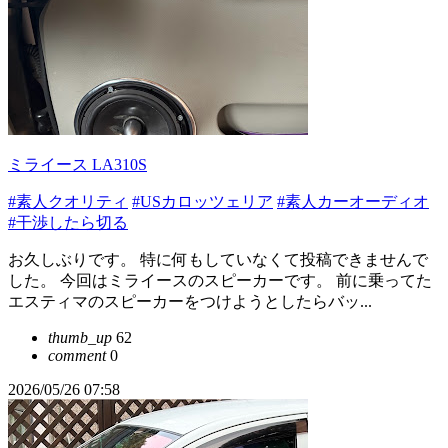
ミライース LA310S
#素人クオリティ
#USカロッツェリア
#素人カーオーディオ
#干渉したら切る
お久しぶりです。 特に何もしていなくて投稿できませんで
した。 今回はミライースのスピーカーです。 前に乗ってた
エスティマのスピーカーをつけようとしたらバッ...
thumb_up
62
comment
0
2026/05/26 07:58