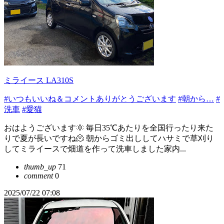
ミライース LA310S
#いつもいいね＆コメントありがとうございます
#朝から…
#
洗車
#愛猫
おはようございます🌞 毎日35℃あたりを全国行ったり来た
りで夏が長いですね🫠 朝からゴミ出ししてハサミで草刈り
してミライースで畑道を作って洗車しました家内...
thumb_up
71
comment
0
2025/07/22 07:08