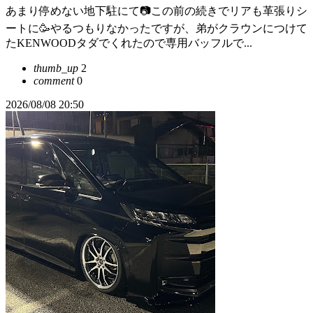
あまり停めない地下駐にて📷この前の続きでリアも革張りシ
ートに🥳やるつもりなかったですが、弟がクラウンにつけて
たKENWOODタダでくれたので専用バッフルで...
thumb_up
2
comment
0
2026/08/08 20:50