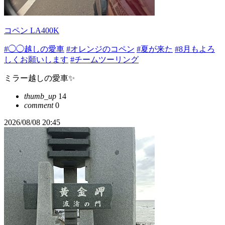
コペン LA400K
#◯◯越しの愛車
#オレンジのコペン
#夏が来た
#8月もよろ
しくお願いします
#チームツーリング
ミラー越しの愛車✨
thumb_up
14
comment
0
2026/08/08 20:45