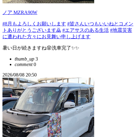
ノア MZRA90W
#8月もよろしくお願いします
#皆さんいつもいいねとコメン
トありがとうございます🙇
#エアサスのある生活
#地震災害
に遭われた方々にお見舞い申し上げます
暑い日が続きますね😵洗車完了✨✨
thumb_up
3
comment
0
2026/08/08 20:50