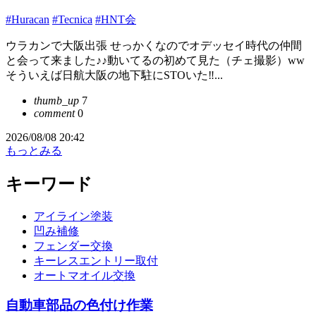
#Huracan
#Tecnica
#HNT会
ウラカンで大阪出張 せっかくなのでオデッセイ時代の仲間
と会って来ました♪♪動いてるの初めて見た（チェ撮影）ww
そういえば日航大阪の地下駐にSTOいた‼︎...
thumb_up
7
comment
0
2026/08/08 20:42
もっとみる
キーワード
アイライン塗装
凹み補修
フェンダー交換
キーレスエントリー取付
オートマオイル交換
自動車部品の色付け作業