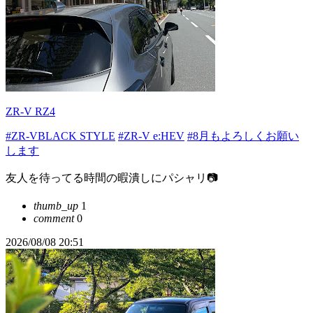
ZR-V RZ4
#ZR-VBLACK STYLE
#ZR-V e:HEV
#8月もよろしくお願い
します
友人を待ってる時間の暇潰しにパシャリ📷
thumb_up
1
comment
0
2026/08/08 20:51