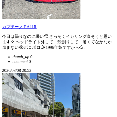
カプチーノ EA11R
今日は曇りなのに暑い🥵 さっそくイカリング直そうと思い
ます💡 ヘッドライト外して…殻割りして…暑くてなかなか
進まない😭ボロボロ🥲 1996年製ですから🥲 ...
thumb_up
0
comment
0
2026/08/08 20:52