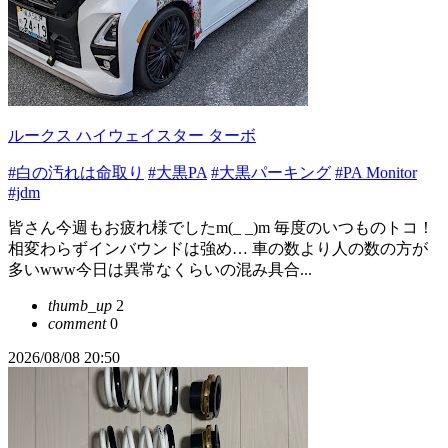
ルークス ハイウェイスター ターボ
#白の汚れは命取り
#大黒PA
#大黒パーキング
#PA Monitor
#jdm
皆さん今週もお疲れ様でしたm(_ _)m 毎度のいつものトコ！
相変わらずインバウンドは強め… 車の数より人の数の方が
多いwww今日は異常なくらいの混み具合...
thumb_up
2
comment
0
2026/08/08 20:50