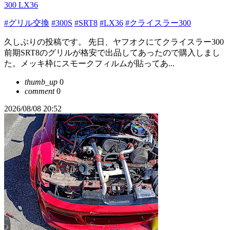
300 LX36
#グリル交換
#300S
#SRT8
#LX36
#クライスラー300
久しぶりの投稿です。 先日、ヤフオクにてクライスラー300
前期SRT8のグリルが格安で出品してあったので購入しまし
た。メッキ枠にスモークフィルムが貼ってあ...
thumb_up
0
comment
0
2026/08/08 20:52