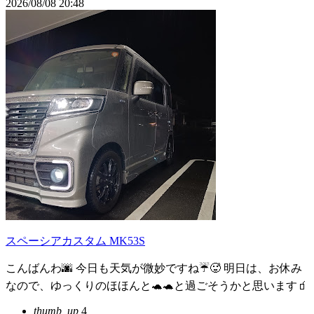
2026/08/08 20:48
スペーシアカスタム MK53S
こんばんわ🌆 今日も天気が微妙ですね☔🥵 明日は、お休み
なので、ゆっくりのほほんと🐢🐢と過ごそうかと思います🧃
thumb_up
4