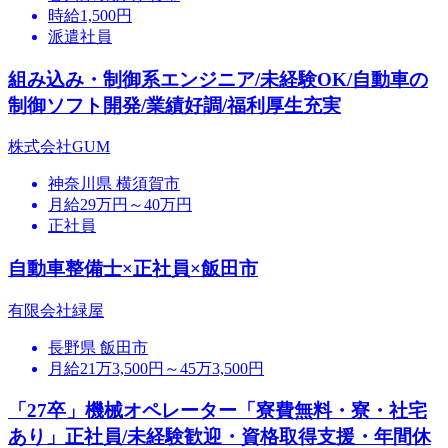
時給1,500円
派遣社員
組み込み・制御系エンジニア/未経験OK/自動車の
制御ソフト開発/業績好調/福利厚生充実
株式会社GUM
神奈川県 横須賀市
月給29万円～40万円
正社員
自動車整備士×正社員×飯田市
有限会社緑屋
長野県 飯田市
月給21万3,500円～45万3,500円
「27卒」機械オペレーター「寮費無料・寮・社宅
あり」正社員/未経験歓迎・資格取得支援・年間休