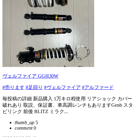
ヴェルファイア GGH30W
#売ります
#足回り
#ヴェルファイア
#アルファード
毎投稿の詳細 新品購入 1万キロ程使用 リアショック カバー
破れあり 取説、保証書、車高調レンチもありますGenb スタ
ビリンク 前後 BLITZ ミラク...
thumb_up
5
comment
0