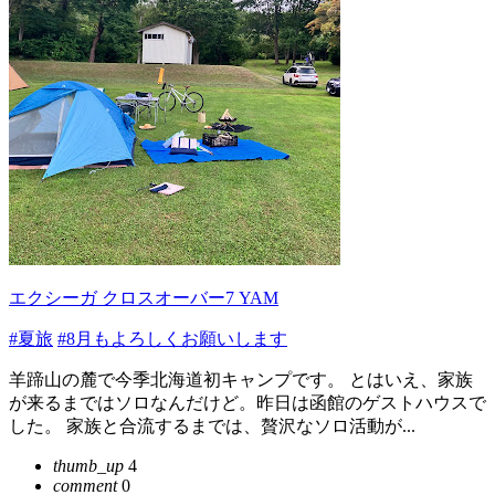
エクシーガ クロスオーバー7 YAM
#夏旅
#8月もよろしくお願いします
羊蹄山の麓で今季北海道初キャンプです。 とはいえ、家族
が来るまではソロなんだけど。昨日は函館のゲストハウスで
した。 家族と合流するまでは、贅沢なソロ活動が...
thumb_up
4
comment
0