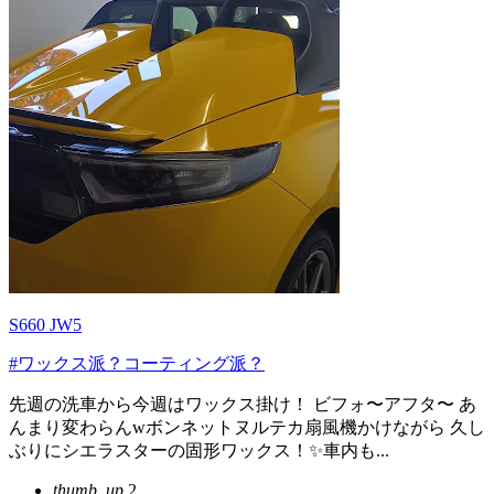
S660 JW5
#ワックス派？コーティング派？
先週の洗車から今週はワックス掛け！ ビフォ〜アフタ〜 あ
んまり変わらんwボンネットヌルテカ扇風機かけながら 久し
ぶりにシエラスターの固形ワックス！✨車内も...
thumb_up
2