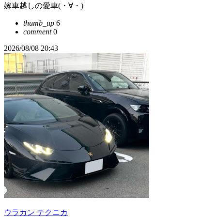
嫁車越しの愛車(⁠・⁠∀⁠・⁠)
thumb_up
6
comment
0
2026/08/08 20:43
ウラカン テクニカ