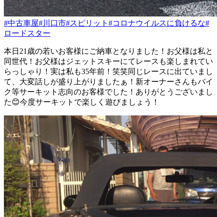
#中古車屋
#川口市
#スピリット
#コロナウイルスに負けるな
#
ロードスター
‪本日21歳の若いお客様にご納車となりました！お父様は私と
同世代！お父様はジェットスキーにてレースも楽しまれてい
らっしゃり！実は私も35年前！笑笑同じレースに出ていまし
て、大変話しが盛り上がりましたぁ！新オーナーさんもバイ
ク等サーキット志向のお客様でした！ありがとうございまし
た😊‬今度サーキットで楽しく遊びましょう！