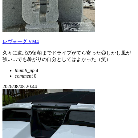
レヴォーグ VM4
久々に道北の留萌までドライブがてら寄った😄しかし風が
強い…でも暑がりの自分としてはよかった（笑）
thumb_up
4
comment
0
2026/08/08 20:44