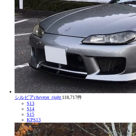
シルビア
chevron_right
118,717件
S13
S14
S15
KPS13