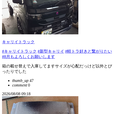
キャリイトラック
#キャリイトラック
#新型キャリイ
#軽トラ好きと繋がりたい
#8月もよろしくお願いします
箱の載せ替えで入庫してますサイズが心配だっけど以外とぴ
ったりでした
thumb_up
47
comment
0
2026/08/08 09:18