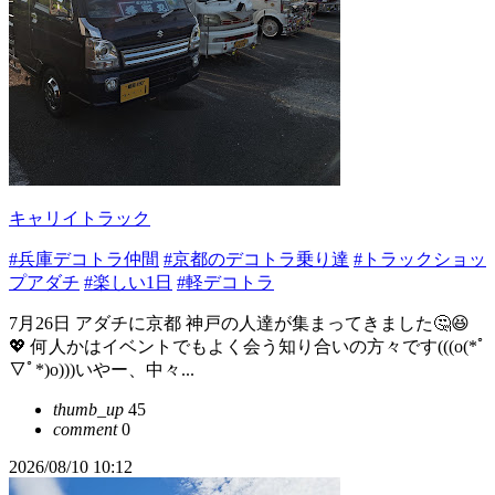
キャリイトラック
#兵庫デコトラ仲間
#京都のデコトラ乗り達
#トラックショッ
プアダチ
#楽しい1日
#軽デコトラ
7月26日 アダチに京都 神戸の人達が集まってきました🤔😆︎‪
💖 何人かはイベントでもよく会う知り合いの方々です(((o(*ﾟ
▽ﾟ*)o)))いやー、中々...
thumb_up
45
comment
0
2026/08/10 10:12