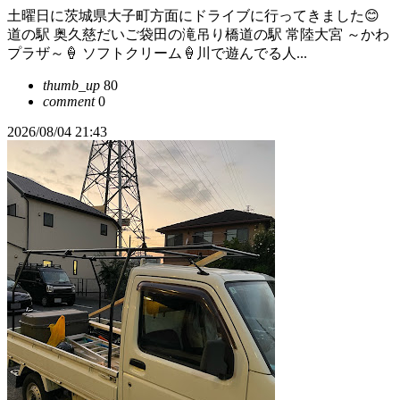
土曜日に茨城県大子町方面にドライブに行ってきました😊
道の駅 奥久慈だいご袋田の滝吊り橋道の駅 常陸大宮 ～かわ
プラザ～🍦 ソフトクリーム🍦川で遊んでる人...
thumb_up
80
comment
0
2026/08/04 21:43