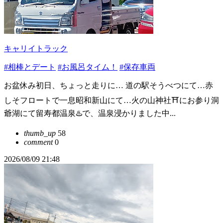
キャリイトラック
#相棒とデート
#お風呂タイム！
#保存車両
お盆休み初日、ちょっと走りに… 道の駅そうべつにて…赤
しそフロートで一息昭和新山にて…火の山神社⛩️にお参り洞
爺湖にて留寿都温泉♨️で、温泉浸かりました中...
thumb_up
58
comment
0
2026/08/09 21:48