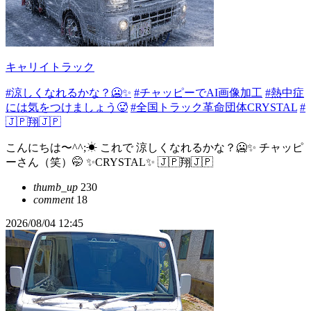
キャリイトラック
#涼しくなれるかな？🥶✨
#チャッピーでAI画像加工
#熱中症
には気をつけましょう🥵
#全国トラック革命団体CRYSTAL
#
🇯🇵翔🇯🇵
こんにちは〜^^;☀ これで 涼しくなれるかな？🥶✨ チャッピ
ーさん（笑）🤭 ✨CRYSTAL✨ 🇯🇵翔🇯🇵
thumb_up
230
comment
18
2026/08/04 12:45