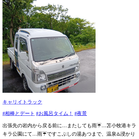
キャリイトラック
#相棒とデート
#お風呂タイム！
#夜景
出張先の岩内から戻る前に…またしても雨☔…苫小牧港キラ
キラ公園にて…雨☔ですこぶしの湯あつまで、温泉♨️浸かり