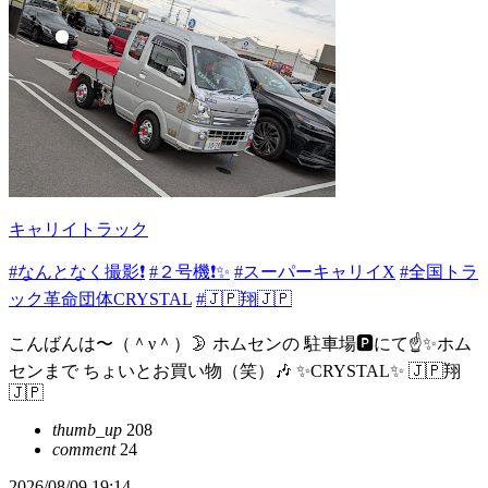
キャリイトラック
#なんとなく撮影❗
#２号機❗✨
#スーパーキャリイX
#全国トラ
ック革命団体CRYSTAL
#🇯🇵翔🇯🇵
こんばんは〜（＾ν＾）🌛 ホムセンの 駐車場🅿️にて☝️✨ホム
センまで ちょいとお買い物（笑）🎶 ✨CRYSTAL✨ 🇯🇵翔
🇯🇵
thumb_up
208
comment
24
2026/08/09 19:14