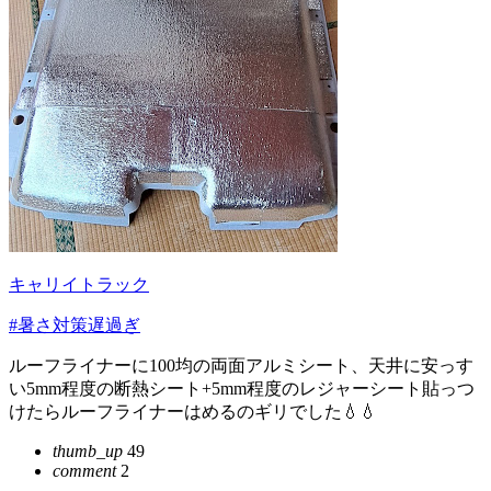
キャリイトラック
#暑さ対策遅過ぎ
ルーフライナーに100均の両面アルミシート、天井に安っす
い5mm程度の断熱シート+5mm程度のレジャーシート貼っつ
けたらルーフライナーはめるのギリでした💧💧
thumb_up
49
comment
2