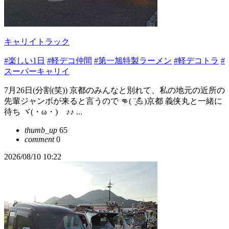
キャリイトラック
#楽しい1日
#軽デコ仲間
#第一旭特製ラーメン
#軽デコトラ
#
スーパーキャリイ
7月26日(分割(笑)) 京都のみんなと別れて、私の地元の近所の
先輩ジャンボが来ると言うので 👊( ¨̮💪)京都 義侠丸と一緒に
待ち ヾ(・ω・)ゞ♪♪ ...
thumb_up
65
comment
0
2026/08/10 10:22