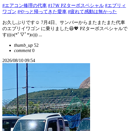
#エアコン修理の代車
#17Ｗ PZターボスペシャル
#エブリィ
ワゴン
#やっと帰ってきた愛車
#疲れて感動は無かった
お久しぶりです☺️ 7月4日、サンバーからまたまたまた代車
のエブリイワゴン に乗りました😆︎‪💖 PZターボスペシャルで
す(((o(*ﾟ▽ﾟ*)o))) ...
thumb_up
52
comment
0
2026/08/10 09:54