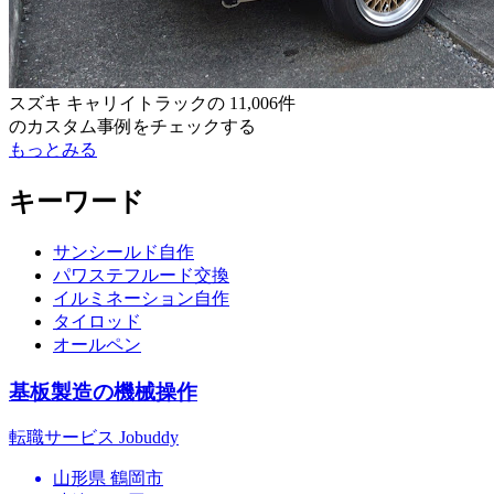
スズキ キャリイトラック
の
11,006件
のカスタム事例をチェックする
もっとみる
キーワード
サンシールド自作
パワステフルード交換
イルミネーション自作
タイロッド
オールペン
基板製造の機械操作
転職サービス Jobuddy
山形県 鶴岡市