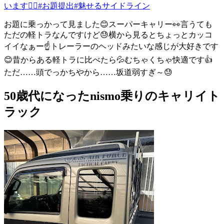
います🙇‍♂️
#お題提出
#魅せるサイドライン
お題に乗っかって見ました😊スーパーキャリー👀言うても
ただの軽トラなんですけど😓横から見るとちょっとカッコ
イイなぁー☝️トレーラーのヘッドみたいな感じが大好きです
😊昔からある軽トラに比べたら💦むちゃくちゃ快適です👍
ただ……頭でっかちやから……坂道弱すぎ～😓
50歳代になったnismo乗りのキャリイト
ラック