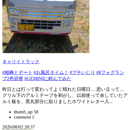
キャリイトラック
#相棒とデート
#お風呂タイム！
#プチいじり
##フォグラン
プ2色切替
#GEMINIに頼んでみた
昨日とは打って変わってよく晴れた日曜日… 思い立って…
グリル下のアルミテープを剥がし、以前使って余していたア
ルミ板を、黒丸部分に貼りましたホワイトレター入...
thumb_up
58
comment
1
2026/08/02 20:37