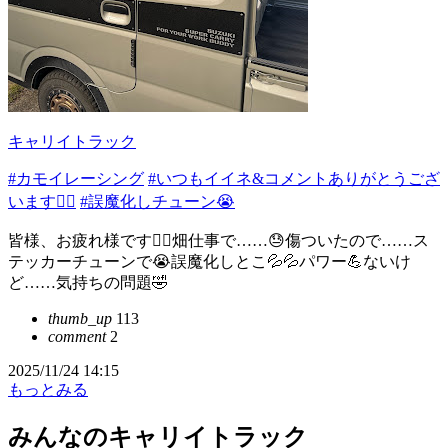
キャリイトラック
#カモイレーシング
#いつもイイネ&コメントありがとうござ
います🙇‍♂️
#誤魔化しチューン😭
皆様、お疲れ様です🙇‍♂️畑仕事で……😓傷ついたので……ス
テッカーチューンで😭誤魔化しとこ💦💦パワー💪ないけ
ど……気持ちの問題🤣
thumb_up
113
comment
2
2025/11/24 14:15
もっとみる
みんなのキャリイトラック