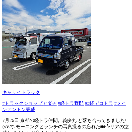
キャリイトラック
#トラックショップアダチ
#軽トラ野郎
##軽デコトラ
#メイ
ンアンドン完成
7月26日 京都の軽トラ仲間。義侠丸 と落ち合ってきました\
(//∇//)\ モーニングとランチの写真撮るの忘れた📸💦リアの塗