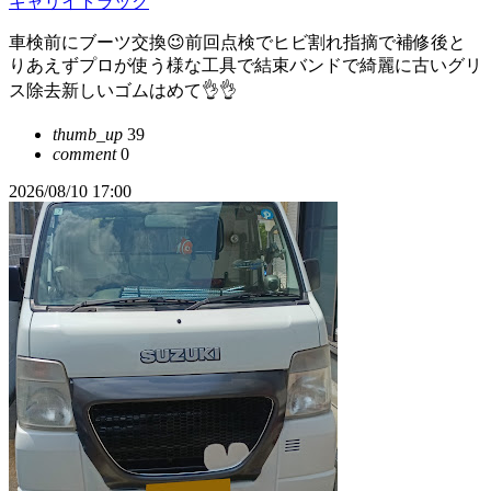
キャリイトラック
車検前にブーツ交換😉前回点検でヒビ割れ指摘で補修後と
りあえずプロが使う様な工具で結束バンドで綺麗に古いグリ
ス除去新しいゴムはめて👌👌
thumb_up
39
comment
0
2026/08/10 17:00