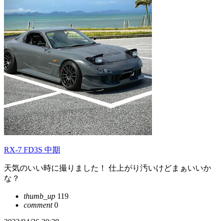
RX-7 FD3S 中期
天気のいい時に撮りました！ 仕上がり汚いけどまぁいいか
な？
thumb_up
119
comment
0