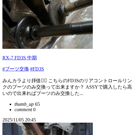
RX-7 FD3S 中期
#ブーツ交換
#FD3S
みんカラより拝借🙇‍♂️ こちらのFD3Sのリアコントロールリン
クのブーツのみ交換って出来ますか？ ASSYで購入したら高
いので出来ればブーツのみ交換した...
thumb_up
65
comment
0
2025/11/05 20:45