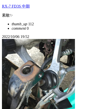
RX-7 FD3S 中期
素敵✨
thumb_up
112
comment
0
2022/10/06 19:52