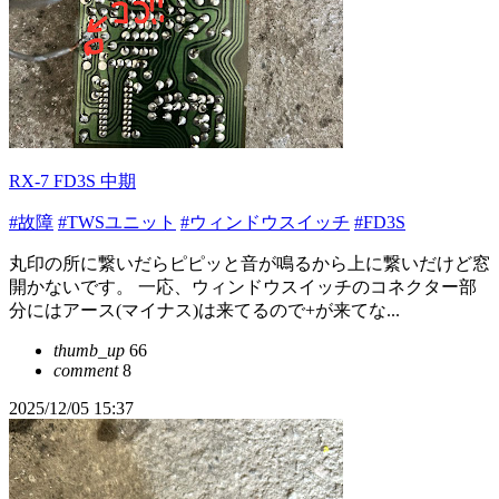
RX-7 FD3S 中期
#故障
#TWSユニット
#ウィンドウスイッチ
#FD3S
丸印の所に繋いだらピピッと音が鳴るから上に繋いだけど窓
開かないです。 一応、ウィンドウスイッチのコネクター部
分にはアース(マイナス)は来てるので+が来てな...
thumb_up
66
comment
8
2025/12/05 15:37