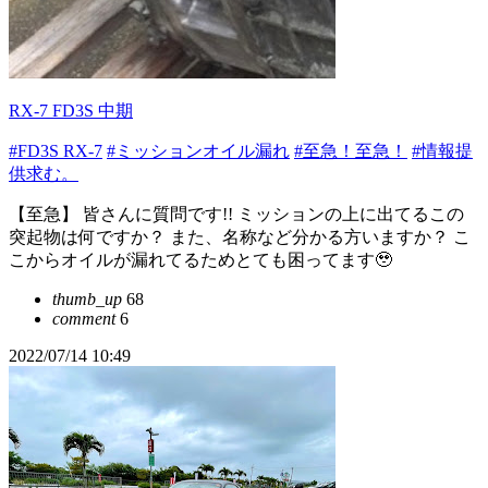
RX-7 FD3S 中期
#FD3S RX-7
#ミッションオイル漏れ
#至急！至急！
#情報提
供求む。
【至急】 皆さんに質問です!! ミッションの上に出てるこの
突起物は何ですか？ また、名称など分かる方いますか？ こ
こからオイルが漏れてるためとても困ってます🥹
thumb_up
68
comment
6
2022/07/14 10:49