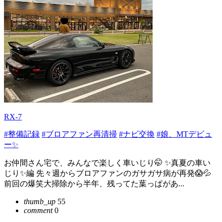
RX-7
#整備記録
#ブロアファン再清掃
#ナビ交換
#娘、MTデビュ
ー✨
お仲間さん宅で、みんなで楽しく車いじり🤭 ✨真夏の車い
じり✨編 先々週からブロアファンのガサガサ病が再発😱💦
前回の爆笑大掃除から半年、残ってた葉っぱがあ...
thumb_up
55
comment
0