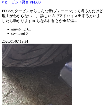
#タービン
#異音
#FD3S
FD3Sのタービンからこんな音(ブォーーン)って鳴るんだけど
理由がわからない…。 詳しい方でアドバイス出来る方いま
したら助かります🙏 ちなみに軸とか全然歪...
thumb_up
61
comment
0
2026/01/07 19:34