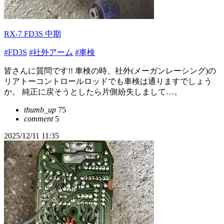
RX-7 FD3S 中期
#FD3S
#社外アーム
#車検
皆さんに質問です!! 車検の時、社外(メーガンレーシング)の
リアトーコントロールロッドでも車検は通りますでしょう
か。 純正に戻そうとしたら片側紛失しまして…。
thumb_up
75
comment
5
2025/12/11 11:35