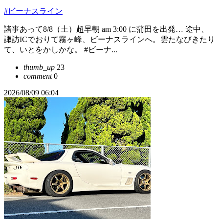
#ビーナスライン
諸事あって8/8（土）超早朝 am 3:00 に蒲田を出発… 途中、
諏訪ICでおりて霧ヶ峰、ビーナスラインへ。雲たなびきたり
て、いとをかしかな。 #ビーナ...
thumb_up
23
comment
0
2026/08/09 06:04