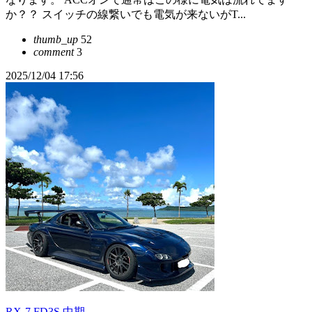
か？？ スイッチの線繋いでも電気が来ないがT...
thumb_up
52
comment
3
2025/12/04 17:56
RX-7 FD3S 中期