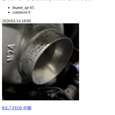
thumb_up
65
comment
0
2026/01/14 18:09
RX-7 FD3S 中期