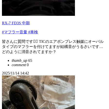
RX-7 FD3S 中期
#マフラー音量
#車検
皆さんに質問です🙇‍♂️ TICのエアポンプレス触媒にオーバル
タイプのマフラーを付けてますが結構音がうるさいです…
どのように消音されてますか？
thumb_up
65
comment
0
2025/11/14 14:42