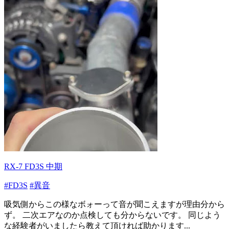
RX-7 FD3S 中期
#FD3S
#異音
吸気側からこの様なボォーって音が聞こえますが理由分から
ず。 二次エアなのか点検しても分からないです。 同じよう
な経験者がいましたら教えて頂ければ助かります...