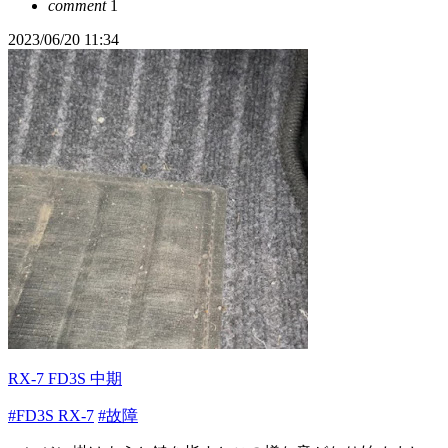
comment
1
2023/06/20 11:34
RX-7 FD3S 中期
#FD3S RX-7
#故障