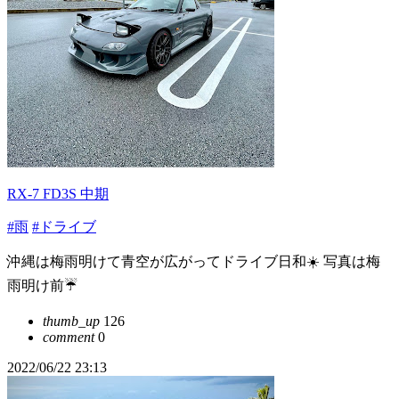
RX-7 FD3S 中期
#雨
#ドライブ
沖縄は梅雨明けて青空が広がってドライブ日和☀️ 写真は梅
雨明け前☔️
thumb_up
126
comment
0
2022/06/22 23:13