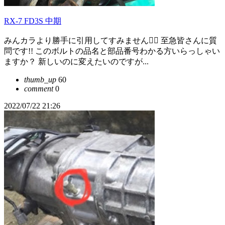
RX-7 FD3S 中期
みんカラより勝手に引用してすみません🙇‍♂️ 至急皆さんに質
問です!! このボルトの品名と部品番号わかる方いらっしゃい
ますか？ 新しいのに変えたいのですが...
thumb_up
60
comment
0
2022/07/22 21:26