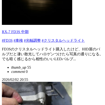
RX-7 FD3S 中期
#FD3S
#車検
#光軸調整
#クリスタルヘッドライト
FD3Sのクリスタルヘッドライト購入したけど、HID屋のバ
ルブだと凄い散光してハロゲンつけたら写真の通りになる。
でも暗く感じるから相性のいいLEDバルブ...
thumb_up
55
comment
0
2026/02/02 20:55