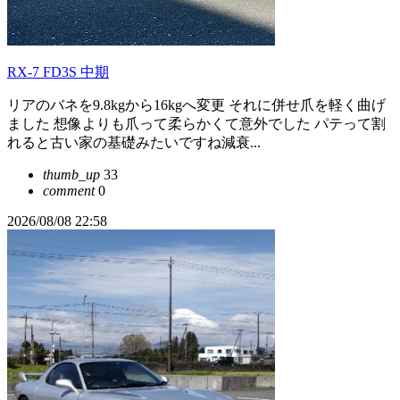
RX-7 FD3S 中期
リアのバネを9.8kgから16kgへ変更 それに併せ爪を軽く曲げ
ました 想像よりも爪って柔らかくて意外でした パテって割
れると古い家の基礎みたいですね減衰...
thumb_up
33
comment
0
2026/08/08 22:58