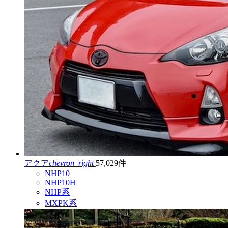
アクア
chevron_right
57,029件
NHP10
NHP10H
NHP系
MXPK系