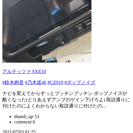
アルテッツァ SXE10
#鈴木絢音
#乃木坂46
#CZ910
#ポップノイズ
ナビを変えてからずっとブッチンブッチン ポップノイズが
酷くなった(とりあえずアンプのゲイン下げろよ) 取説通りに
付けたのによくわからない取説通りに付けたの...
thumb_up
53
comment
0
2021/07/03 01:25