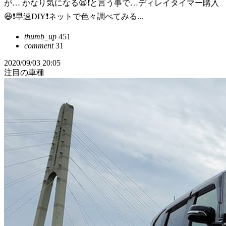
が… かなり気になる😫❗️と言う事で…ディレイタイマー購入
😆❗️早速DIY❗️ネットで色々調べてみる...
thumb_up
451
comment
31
2020/09/03 20:05
注目の車種