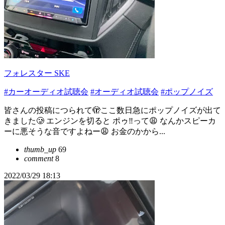
フォレスター SKE
#カーオーディオ試聴会
#オーディオ試聴会
#ポップノイズ
皆さんの投稿につられて🫣ここ数日急にポップノイズが出て
きました🥲 エンジンを切ると ポゥ‼️って😩 なんかスピーカ
ーに悪そうな音ですよねー😩 お金のかから...
thumb_up
69
comment
8
2022/03/29 18:13