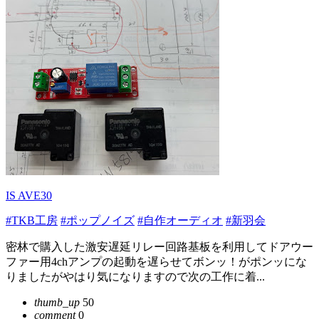
IS AVE30
#TKB工房
#ポップノイズ
#自作オーディオ
#新羽会
密林で購入した激安遅延リレー回路基板を利用してドアウー
ファー用4chアンプの起動を遅らせてボンッ！がポンッにな
りましたがやはり気になりますので次の工作に着...
thumb_up
50
comment
0