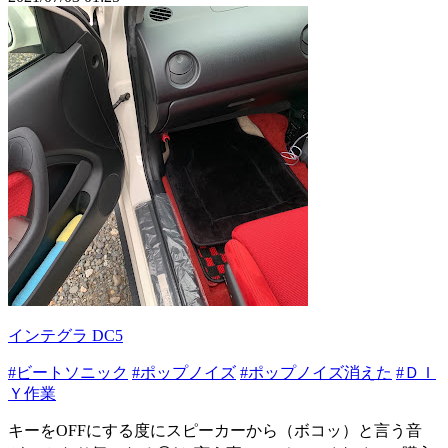
インテグラ DC5
#ビートソニック
#ポップノイズ
#ポップノイズ消えた
#ＤＩ
Ｙ作業
キーをOFFにする度にスピーカーから（ボコッ）と言う音