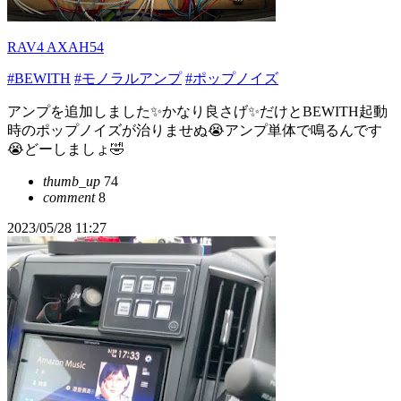
RAV4 AXAH54
#BEWITH
#モノラルアンプ
#ポップノイズ
アンプを追加しました✨かなり良さげ✨だけとBEWITH起動
時のポップノイズが治りませぬ😭アンプ単体で鳴るんです
😭どーしましょ🤣
thumb_up
74
comment
8
2023/05/28 11:27