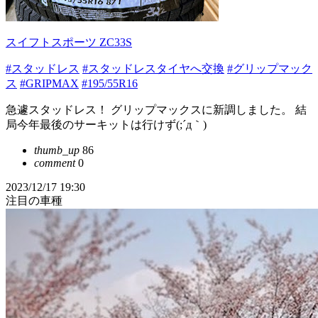
スイフトスポーツ ZC33S
#スタッドレス
#スタッドレスタイヤへ交換
#グリップマック
ス
#GRIPMAX
#195/55R16
急遽スタッドレス！ グリップマックスに新調しました。 結
局今年最後のサーキットは行けず(;´д｀)
thumb_up
86
comment
0
2023/12/17 19:30
注目の車種