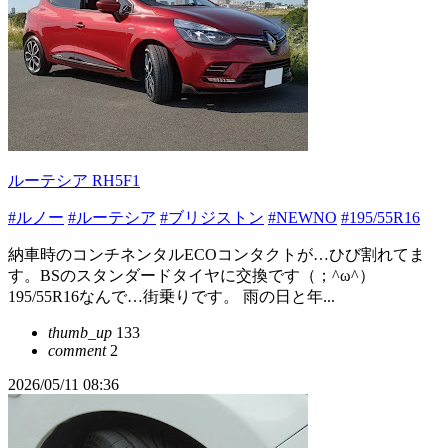
ルーテシア RH5F1
#ルノー
#ルーテシア
#ブリジストン
#NEWNO
#195/55R16
納車時のコンチネンタルECOコンタクトが…ひび割れてま
す。BSのスタンダードタイヤに交換です（；^ω^）
195/55R16なんで…街乗りです。 雨の日と年...
thumb_up
133
comment
2
2026/05/11 08:36