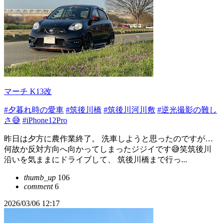
マーチ K13改
#夕暮れ時の愛車
#筑後川橋
#筑後川河川敷
#逆光撮影の難し
さ😅
#iPhone12Pro
昨日は夕方に農作業終了。 洗車しようと思ったのですが…
何故か反対方向へ向かってしまったジジイです😅笑筑後川
沿いを気ままにドライブして、 筑後川橋まで行っ...
thumb_up
106
comment
6
2026/03/06 12:17