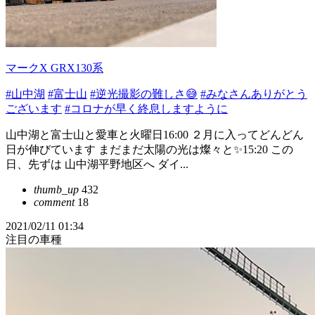
マークX GRX130系
#山中湖
#富士山
#逆光撮影の難しさ😅
#みなさんありがとう
ございます
#コロナが早く終息しますように
山中湖と富士山と愛車と火曜日16:00 ２月に入ってどんどん
日が伸びています まだまだ太陽の光は燦々と✨15:20 この
日、先ずは 山中湖平野地区へ ダイ...
thumb_up
432
comment
18
2021/02/11 01:34
注目の車種