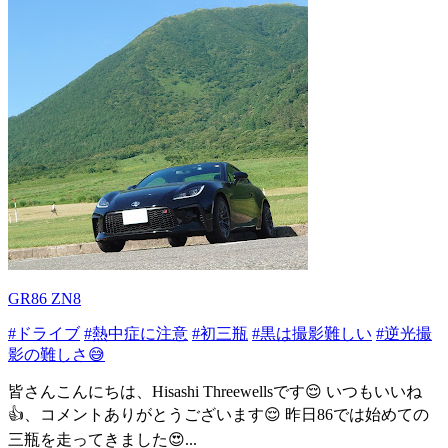
GR86 ZN8
#ドライブ
#熱中症に注意
#初三瓶
#黒は撮影難しい
#逆光撮
影の難しさ😅
皆さんこんにちは、Hisashi Threewellsです😌 いつもいいね
👍️、コメントありがとうございます😌 昨日86では始めての
三瓶を走ってきました😍...