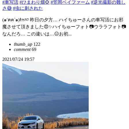
#車写活
#ひまわり畑🌻
#笠岡ベイファーム
#逆光撮影の難し
さ😅
#虫に刺された
(๑′ฅฅ‵๑)ｷｬﾊ♡ 昨日の夕方… ハイちゅーさんの車写活にお邪
魔させて頂きました😍✨ハイちゅーフォト📷ウララフォト📷
なんだろ… この違いは…😑お初...
thumb_up
122
comment
69
2021/07/24 19:57