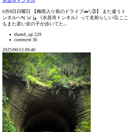
永昌寺トンネル
6月8日日曜日 【梅雨入り前のドライブ🚗³₃③】 また違うト
ンネルへ٩( 'ω' )و 《永昌寺トンネル》って名前らしい🤔 ここ
もまた若い女の子が歩いてた...
thumb_up
229
comment
36
2025/06/13 09:40