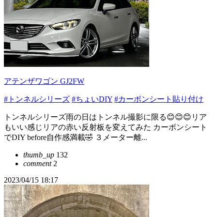
アテンザワゴン GJ2FW
#トンネルシリーズ
#ちょいDIY
#カーボンシート貼り付け
トンネルシリーズ雨の日はトンネル撮影に限る😊😊😊リア
もいい感じリアの赤い反射板を変えてみた カーボンシート
でDIY before自作感満載🤣 ３メーター離...
thumb_up
132
comment
2
2023/04/15 18:17