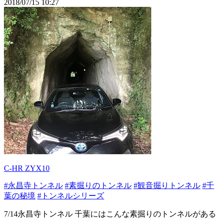
2018/07/15 10:27
C-HR ZYX10
#永昌寺トンネル
#素掘りのトンネル
#観音掘りトンネル
#千
葉の秘境
#トンネルシリーズ
7/14永昌寺トンネル 千葉にはこんな素掘りのトンネルがある