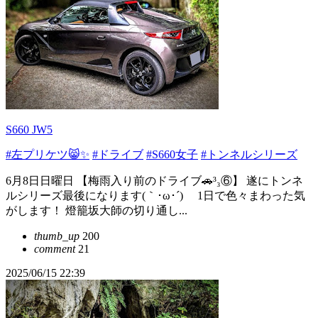
S660 JW5
#左プリケツ😸✨
#ドライブ
#S660女子
#トンネルシリーズ
6月8日日曜日 【梅雨入り前のドライブ🚗³₃⑥】 遂にトンネ
ルシリーズ最後になります(｀･ω･´)ゞ 1日で色々まわった気
がします！ 燈籠坂大師の切り通し...
thumb_up
200
comment
21
2025/06/15 22:39