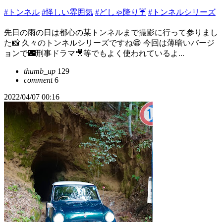
#トンネル
#怪しい雰囲気
#どしゃ降り☔
#トンネルシリーズ
先日の雨の日は都心の某トンネルまで撮影に行って参りまし
た📸 久々のトンネルシリーズですね😁 今回は薄暗いバージ
ョンで🌃刑事ドラマ🎥等でもよく使われているよ...
thumb_up
129
comment
6
2022/04/07 00:16