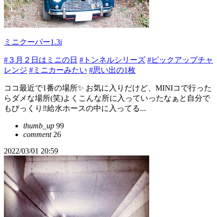
ミニクーパー1.3i
#３月２日はミニの日
#トンネルシリーズ
#ピックアップチャ
レンジ
#ミニカーみたい
#思い出の1枚
ココ最近で1番の場所✨ お気に入りだけど、MINIコで行った
らダメな場所(笑)よくこんな所に入っていったなぁと自分で
もびっくり‼️給水ホースの中に入ってる...
thumb_up
99
comment
26
2022/03/01 20:59