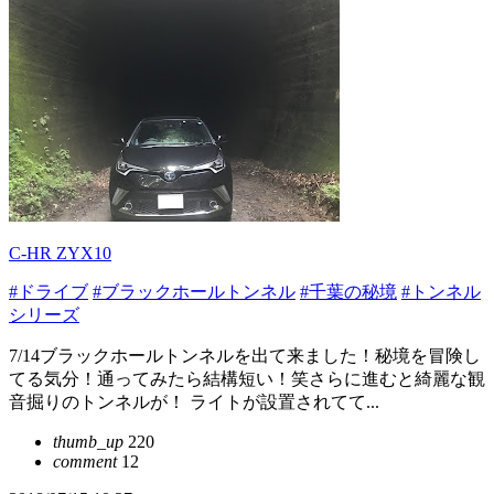
C-HR ZYX10
#ドライブ
#ブラックホールトンネル
#千葉の秘境
#トンネル
シリーズ
7/14ブラックホールトンネルを出て来ました！秘境を冒険し
てる気分！通ってみたら結構短い！笑さらに進むと綺麗な観
音掘りのトンネルが！ ライトが設置されてて...
thumb_up
220
comment
12