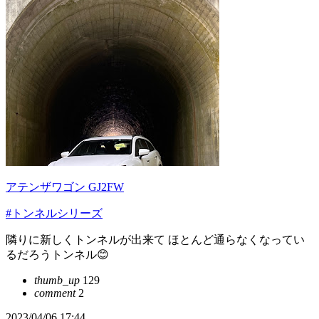
アテンザワゴン GJ2FW
#トンネルシリーズ
隣りに新しくトンネルが出来て ほとんど通らなくなってい
るだろうトンネル😊
thumb_up
129
comment
2
2023/04/06 17:44