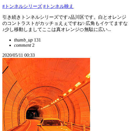
#トンネルシリーズ
#トンネル映え
引き続きトンネルシリーズです♪品川区です。白とオレンジ
のコントラストがカッチョえぇですね✨広角もイケてますな
♪少し移動しましてここは真オレンジ🍊無駄に広い...
thumb_up
131
comment
2
2020/05/11 00:33