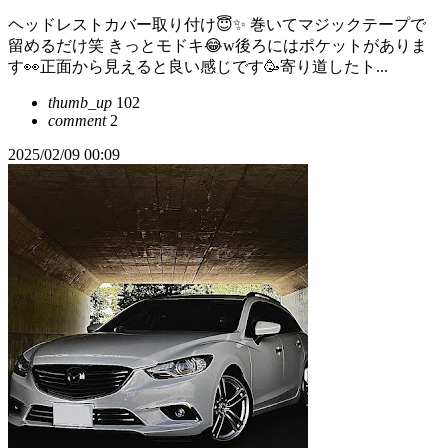
ヘッドレストカバー取り付け😇✨ 巻いてマジックテープで
留めるだけ笑 きっとモドキ😂w後ろにはポケットがありま
す👀正面から見えると良い感じです🥳寄り道したト...
thumb_up
102
comment
2
2025/02/09 00:09