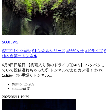
S660 JW5
#左プリケツ😸✨
#トンネルシリーズ
#S660女子
#ドライブ
#
柿木台第一トンネル
6月8日日曜日 【梅雨入り前のドライブ①🚗³₃】 バタバタし
ていて投稿遅れちゃった💦 トンネルでまたカメ活！ ｶｼｬｯ!
Σp📸ω･´)✨ 手堀りトンネル...
thumb_up
209
comment
31
2025/06/11 19:39