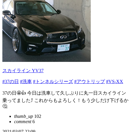
スカイライン YV37
#37の日
#洗車
#トンネルシリーズ
#アウトリップ
#VS-XX
37の日🤩👍 今日は洗車して久しぶりに丸一日スカイライン
乗ってました⤴️ これからもよろしく！もう少しだけ下げるか
🤔
thumb_up
102
comment
6
2021/03/07 22:09