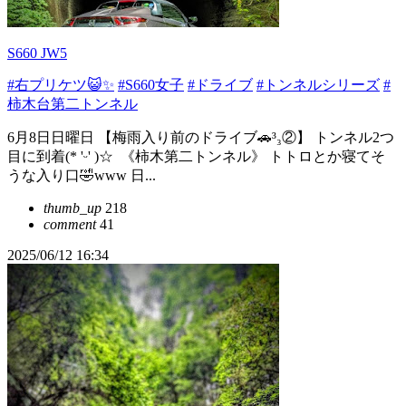
S660 JW5
#右プリケツ😺✨
#S660女子
#ドライブ
#トンネルシリーズ
#
柿木台第二トンネル
6月8日日曜日 【梅雨入り前のドライブ🚗³₃②】 トンネル2つ
目に到着(* 'ᵕ' )☆ ️ 《柿木第二トンネル》 トトロとか寝てそ
うな入り口🤣www 日...
thumb_up
218
comment
41
2025/06/12 16:34