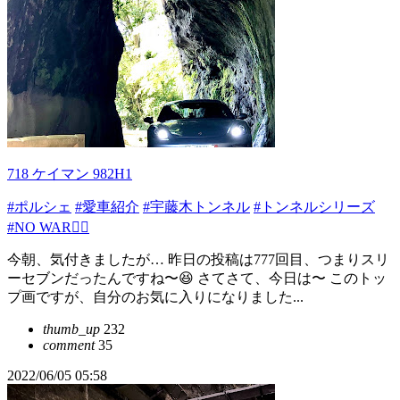
718 ケイマン 982H1
#ポルシェ
#愛車紹介
#宇藤木トンネル
#トンネルシリーズ
#NO WAR🙅‍♂️
今朝、気付きましたが… 昨日の投稿は777回目、つまりスリ
ーセブンだったんですね〜😆 さてさて、今日は〜 このトッ
プ画ですが、自分のお気に入りになりました...
thumb_up
232
comment
35
2022/06/05 05:58