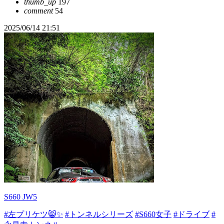
thumb_up
197
comment
54
2025/06/14 21:51
S660 JW5
#左プリケツ😸✨
#トンネルシリーズ
#S660女子
#ドライブ
#