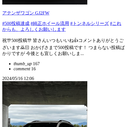
アテンザワゴン GJ2FW
#500投稿達成
#純正ホイール流用
#トンネルシリーズ
#これ
からも、よろしくお願いします
祝🎊500投稿🎊 皆さんいつもいいね👍コメントありがとうご
ざいます🙇🏻 おかげさまで500投稿です！ つまらない投稿ば
かりですが 今後とも宜しくお願いしま...
thumb_up
167
comment
16
2024/05/16 12:06