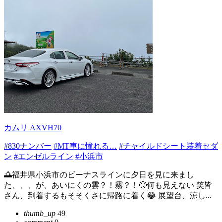
カムリ AXVH70
#830ナンバー
#MT車に憧れる…
#チャイルドシート装着セダ
ン
#エンゼルライン
#小浜市
🌅福井県小浜市のビーナスラインに夕日を見に来まし
た、、、が、あいにくの雲？！霧？！🙄何も見えない 笑皆
さん、到着するもそそくさに帰路に着く😂 展望台、涼し...
thumb_up
49