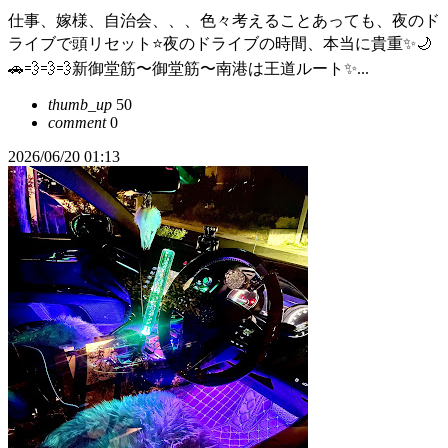
仕事、嫁様、自治会、、、色々考えることあっても、夜のド
ライブで頭リセット⭐️夜のドライブの時間、本当に貴重✨🌙
🚗💨💨💨新御堂筋〜御堂筋〜南港は王道ルート✨...
thumb_up
50
comment
0
2026/06/20 01:13