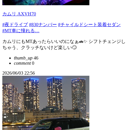
カムリ AXVH70
#夜ドライブ
#830ナンバー
#チャイルドシート装着セダン
#MT車に憧れる…
カムリにもMTあったらいいのになぁ🚗✨ シフトチェンジし
ちゃう、クラッチないけど楽しい🙄
thumb_up
46
comment
0
2026/06/03 22:56