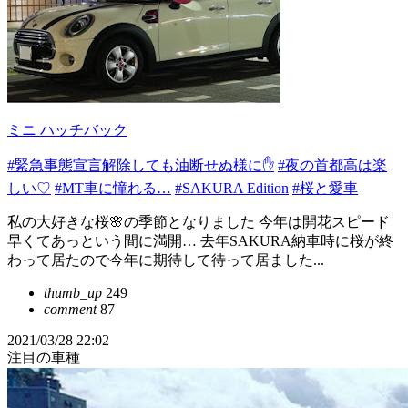
ミニ ハッチバック
#緊急事態宣言解除しても油断せぬ様に✋
#夜の首都高は楽
しい♡
#MT車に憧れる…
#SAKURA Edition
#桜と愛車
私の大好きな桜🌸の季節となりました 今年は開花スピード
早くてあっという間に満開… 去年SAKURA納車時に桜が終
わって居たので今年に期待して待って居ました...
thumb_up
249
comment
87
2021/03/28 22:02
注目の車種