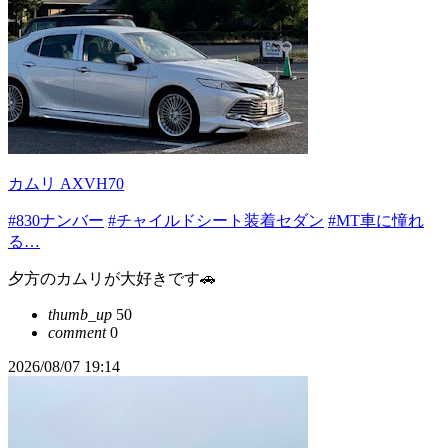
カムリ AXVH70
#830ナンバー
#チャイルドシート装着セダン
#MT車に憧れ
る…
夕方のカムリが大好きです🚗
thumb_up
50
comment
0
2026/08/07 19:14