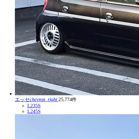
エッセ
chevron_right
25,774件
L235S
L245S