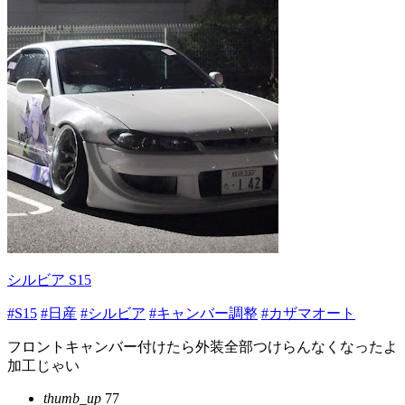
シルビア S15
#S15
#日産
#シルビア
#キャンバー調整
#カザマオート
フロントキャンバー付けたら外装全部つけらんなくなったよ
加工じゃい
thumb_up
77