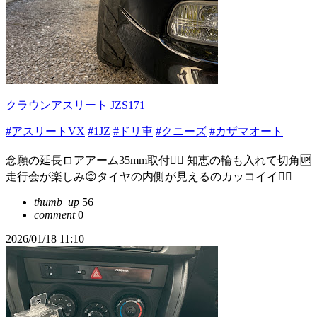
クラウンアスリート JZS171
#アスリートVX
#1JZ
#ドリ車
#クニーズ
#カザマオート
念願の延長ロアアーム35mm取付❤️‍🔥 知恵の輪も入れて切角🆙
走行会が楽しみ😌タイヤの内側が見えるのカッコイイ👍🏻
thumb_up
56
comment
0
2026/01/18 11:10