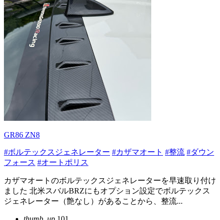
GR86 ZN8
#ボルテックスジェネレーター
#カザマオート
#整流
#ダウン
フォース
#オートポリス
カザマオートのボルテックスジェネレーターを早速取り付け
ました 北米スバルBRZにもオプション設定でボルテックス
ジェネレーター（艶なし）があることから、整流...
thumb_up
101