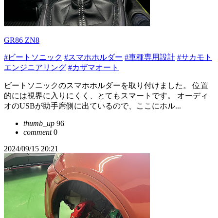
GR86 ZN8
#ビートソニック
#スマホホルダー
#車種専用設計
#サカモト
エンジニアリング
#カザマオート
ビートソニックのスマホホルダーを取り付けました。 位置
的には視界に入りにくく、とてもスマートです。 オーディ
オのUSBが助手席側に出ているので、ここにホル...
thumb_up
96
comment
0
2024/09/15 20:21