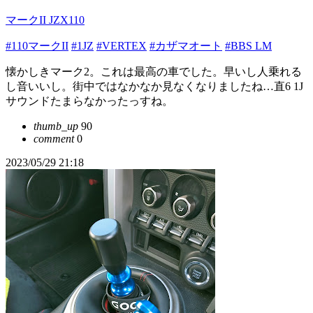
マークII JZX110
#110マークII
#1JZ
#VERTEX
#カザマオート
#BBS LM
懐かしきマーク2。これは最高の車でした。早いし人乗れる
し音いいし。街中ではなかなか見なくなりましたね…直6 1J
サウンドたまらなかったっすね。
thumb_up
90
comment
0
2023/05/29 21:18