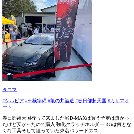
タコマ
#シルビア
#車検準備
#亀の井酒造
#春日部超天国
#カザマオ
ート
春日部超天国行って来ました😀D-MAXは買う予定は無かっ
たけど安かったので購入 強化クラッチホルダー RGは何とな
くな工具そして狙っていた東名パワードのス...