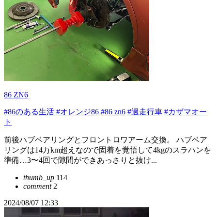
86 ZN6
#86のある生活
#オレンジ86
#86 zn6
#過走行車
#カザマオー
ト
前後ハブベアリングとフロントロワアーム交換。 ハブベア
リングは14万km超えなので固着を覚悟して4kgのスラハンを
準備…3〜4回で隙間ができあっさりと抜け...
thumb_up
114
comment
2
2024/08/07 12:33