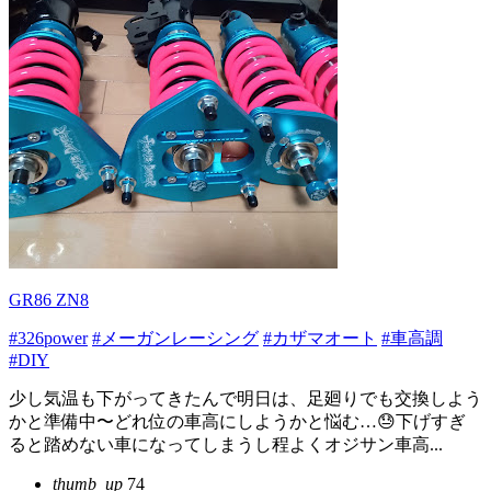
GR86 ZN8
#326power
#メーガンレーシング
#カザマオート
#車高調
#DIY
少し気温も下がってきたんで明日は、足廻りでも交換しよう
かと準備中〜どれ位の車高にしようかと悩む…😓下げすぎ
ると踏めない車になってしまうし程よくオジサン車高...
thumb_up
74