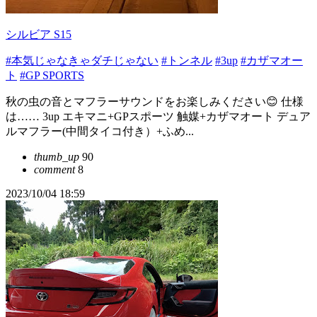
シルビア S15
#本気じゃなきゃダチじゃない
#トンネル
#3up
#カザマオー
ト
#GP SPORTS
秋の虫の音とマフラーサウンドをお楽しみください😊 仕様
は…… 3up エキマニ+GPスポーツ 触媒+カザマオート デュア
ルマフラー(中間タイコ付き）+ふめ...
thumb_up
90
comment
8
2023/10/04 18:59