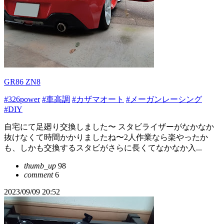
GR86 ZN8
#326power
#車高調
#カザマオート
#メーガンレーシング
#DIY
自宅にて足廻り交換しました〜 スタビライザーがなかなか
抜けなくて時間かかりましたね〜2人作業なら楽やったか
も、しかも交換するスタビがさらに長くてなかなか入...
thumb_up
98
comment
6
2023/09/09 20:52