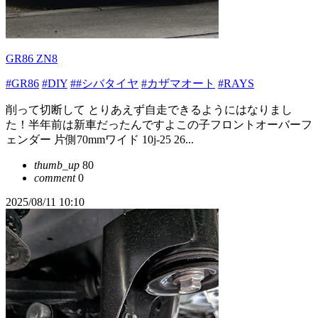
GR86 ZN8
#GR86
#DIY
##シバタイヤ
#カザマオート
#RAYS
削って切断して とりあえず自走できるようにはなりまし
た！半年前は新車だったんですよこの子フロントオーバーフ
ェンダー 片側70mmワイド 10j-25 26...
thumb_up
80
comment
0
2025/08/11 10:10