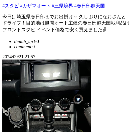
#スタビ
#カザマオート
#三県境界
#春日部超天国
今日は埼玉県春日部までお出掛け～ 久しぶりになおさんと
ドライブ！目的地は風間オート主催の春日部超天国戦利品は
フロントスタビ イベント価格で安く買えました✌...
thumb_up
90
comment
9
2024/09/21 21:57