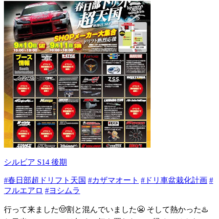
シルビア S14 後期
#春日部超ドリフト天国
#カザマオート
#ドリ車盆栽化計画
#
フルエアロ
#ヨシムラ
行って来ました🤠割と混んでいました😬 そして熱かった♨️