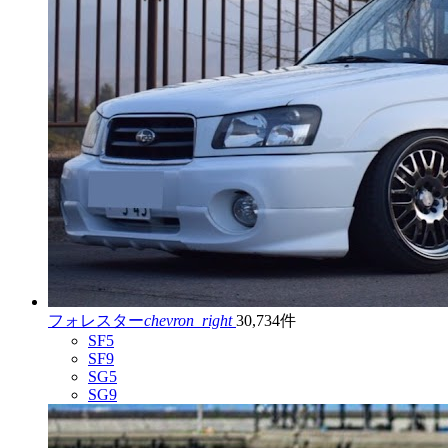
フォレスター
chevron_right
30,734件
SF5
SF9
SG5
SG9