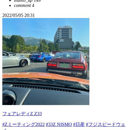
thumb_up
149
comment
4
2022/05/05 20:31
フェアレディZ Z33
#Zミーティング2022
#33Z NISMO
#日産
#フジスピードウェ