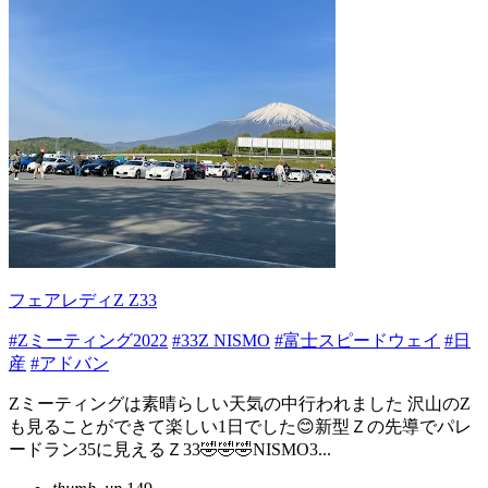
フェアレディZ Z33
#Zミーティング2022
#33Z NISMO
#富士スピードウェイ
#日
産
#アドバン
Zミーティングは素晴らしい天気の中行われました 沢山のZ
も見ることができて楽しい1日でした😊新型Ｚの先導でパレ
ードラン35に見えるＺ33🤣🤣🤣NISMO3...