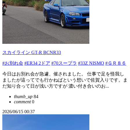
スカイライン GT-R BCNR33
#お別れ会
#ER34 2ドア
#70スープラ
#33Z NISMO
#ＧＲ８６
今日はお別れ会が急遽、催されました。 仕事で足を怪我し
ましたが這ってでも行かねばという想いで佐賀入りです。ま
だ知り合って日が浅い方ですが 濃い付き合いのお...
thumb_up
84
comment
0
2026/06/15 00:37