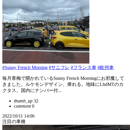
#Sunny French Morning
#サニフレ
#フランス車
#欧州車
毎月青梅で開かれているSunny French Morningにお邪魔して
きました。ルケモンデザイン、痺れる。地味にLhdMTのカ
クタス。国内にナンバー付...
thumb_up
32
comment
0
2022/10/11 14:06
注目の車種