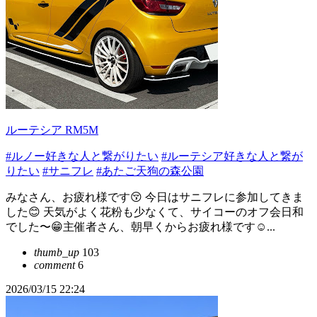
ルーテシア RM5M
#ルノー好きな人と繋がりたい
#ルーテシア好きな人と繋が
りたい
#サニフレ
#あたご天狗の森公園
みなさん、お疲れ様です😚 今日はサニフレに参加してきま
した😊 天気がよく花粉も少なくて、サイコーのオフ会日和
でした〜😁主催者さん、朝早くからお疲れ様です☺...
thumb_up
103
comment
6
2026/03/15 22:24