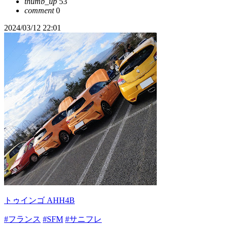
thumb_up
53
comment
0
2024/03/12 22:01
トゥインゴ AHH4B
#フランス
#SFM
#サニフレ