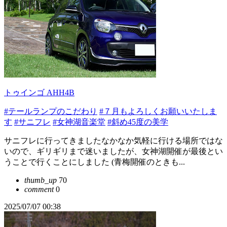
トゥインゴ AHH4B
#テールランプのこだわり
#７月もよろしくお願いいたしま
す
#サニフレ
#女神湖音楽堂
#斜め45度の美学
サニフレに行ってきましたなかなか気軽に行ける場所ではな
いので、ギリギリまで迷いましたが、女神湖開催が最後とい
うことで行くことにしました (青梅開催のときも...
thumb_up
70
comment
0
2025/07/07 00:38