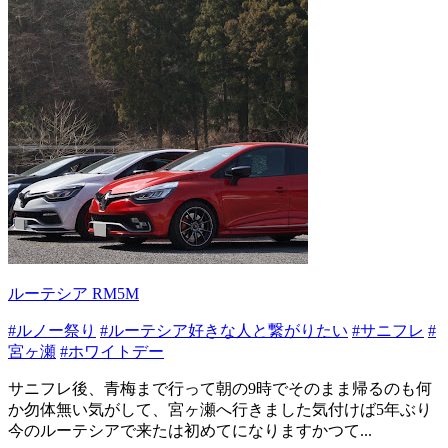
ルーテシア RM5M
#ルノー祭り
#ルーテシア好きな人と繋がりたい
#サニフレ
#
宮ヶ瀬
#ホワイトデー
サニフレ後、青梅まで行って朝の9時でそのまま帰るのも何
か勿体無い気がして、宮ヶ瀬へ行きました気付けば5年ぶり
今のルーテシアで来たは初めてになりますかつて...