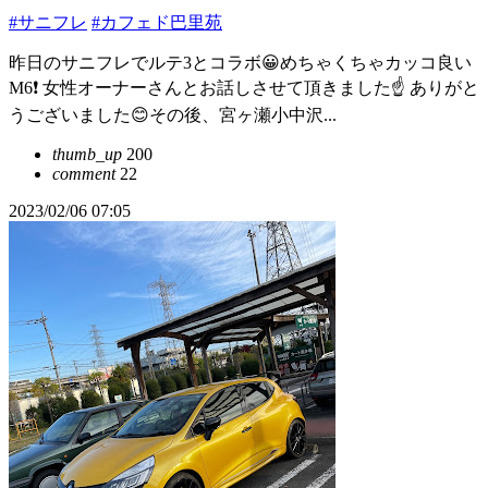
#サニフレ
#カフェド巴里苑
昨日のサニフレでルテ3とコラボ😀めちゃくちゃカッコ良い
M6❗️ 女性オーナーさんとお話しさせて頂きました☝️ ありがと
うございました😊その後、宮ヶ瀬小中沢...
thumb_up
200
comment
22
2023/02/06 07:05