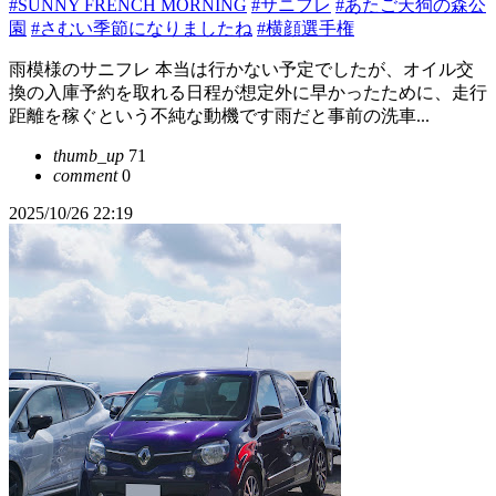
#SUNNY FRENCH MORNING
#サニフレ
#あたご天狗の森公
園
#さむい季節になりましたね
#横顔選手権
雨模様のサニフレ 本当は行かない予定でしたが、オイル交
換の入庫予約を取れる日程が想定外に早かったために、走行
距離を稼ぐという不純な動機です雨だと事前の洗車...
thumb_up
71
comment
0
2025/10/26 22:19