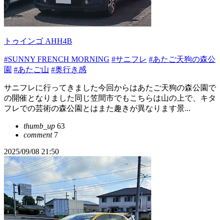
トゥインゴ AHH4B
#SUNNY FRENCH MORNING
#サニフレ
#あたご天狗の森公
園
#あたご山
#奥行き感
サニフレに行ってきました今回からはあたご天狗の森公園で
の開催となりました同じ笠間市でもこちらは山の上で、キタ
フレでの芸術の森公園とはまた趣きが異なります景...
thumb_up
63
comment
7
2025/09/08 21:50