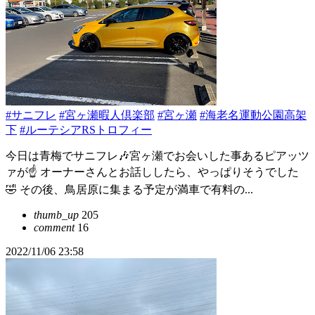
#サニフレ
#宮ヶ瀬暇人倶楽部
#宮ヶ瀬
#海老名運動公園高架
下
#ルーテシアRSトロフィー
今日は青梅でサニフレ🎶宮ヶ瀬でお会いした事あるピアッツ
ァが☝️ オーナーさんとお話ししたら、やっぱりそうでした
🤣 その後、鳥居原に集まる予定が満車で有料の...
thumb_up
205
comment
16
2022/11/06 23:58