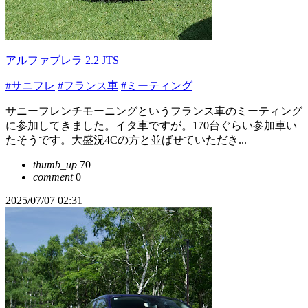
アルファブレラ 2.2 JTS
#サニフレ
#フランス車
#ミーティング
サニーフレンチモーニングというフランス車のミーティング
に参加してきました。イタ車ですが。170台ぐらい参加車い
たそうです。大盛況4Cの方と並ばせていただき...
thumb_up
70
comment
0
2025/07/07 02:31