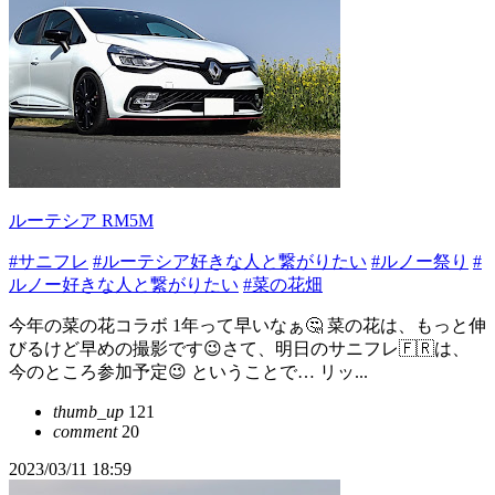
ルーテシア RM5M
#サニフレ
#ルーテシア好きな人と繋がりたい
#ルノー祭り
#
ルノー好きな人と繋がりたい
#菜の花畑
今年の菜の花コラボ 1年って早いなぁ🤔 菜の花は、もっと伸
びるけど早めの撮影です😉さて、明日のサニフレ🇫🇷は、
今のところ参加予定😉 ということで… リッ...
thumb_up
121
comment
20
2023/03/11 18:59