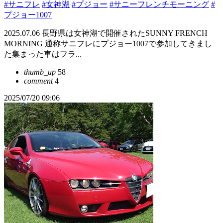
#サニフレ
#女神湖
#プジョー
#サニーフレンチモーニング
#
プジョー1007
2025.07.06 長野県は女神湖で開催されたSUNNY FRENCH
MORNING 通称サニフレにプジョー1007で参加してきまし
た集まった車はフラ...
thumb_up
58
comment
4
2025/07/20 09:06