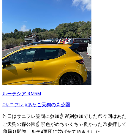
ルーテシア RM5M
#サニフレ
#あたご天狗の森公園
昨日はサニフレ笠間に参加☝️ 遅刻参加でした😓今回はあた
ご天狗の森公園☝️ 景色がめちゃくちゃ良かった😙参拝して
😅帰り間際、ルテ4軍団に並ばせて頂きました...