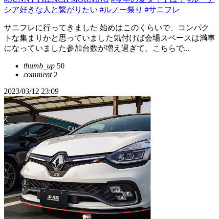
シア好きな人と繋がりたい
#ルノー祭り
#サニフレ
サニフレに行ってきました 始めはこのくらいで、コンパク
トな集まりかと思っていました気付けば会場スペースは満車
になっていました参加台数が増え過ぎて、こちらで...
thumb_up
50
comment
2
2023/03/12 23:09