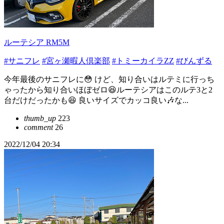
ルーテシア RM5M
#サニフレ
#宮ヶ瀬暇人倶楽部
#トミーカイラZZ
#びんずる
今年最後のサニフレに😳 けど、知り合いはルテミに行っち
ゃったから知り合いほぼゼロ😆ルーテシアはこのルテ3と2
台だけだったかも😆 良いサイズでカッコ良い🎶な...
thumb_up
223
comment
26
2022/12/04 20:34