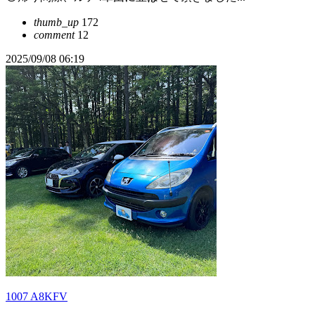
thumb_up
172
comment
12
2025/09/08 06:19
1007 A8KFV