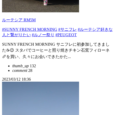
ルーテシア RM5M
#SUNNY FRENCH MORNING
#サニフレ
#ルーテシア好きな
人と繋がりたい
#ルノー祭り
#PEUGEOT
SUNNY FRENCH MORNING サニフレに初参加してきまし
た☕😉 スタバでコーヒーと照り焼きチキン石窯フィローネ
🥖を買い、久々にお会いできたかた...
thumb_up
132
comment
28
2023/03/12 18:36