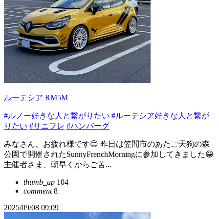
ルーテシア RM5M
#ルノー好きな人と繋がりたい
#ルーテシア好きな人と繋が
りたい
#サニフレ
#ハンバーグ
みなさん、お疲れ様です😊 昨日は笠間市のあたご天狗の森
公園で開催されたSunnyFrenchMorningに参加してきました😁
主催者さま、朝早くからご苦...
thumb_up
104
comment
8
2025/09/08 09:09