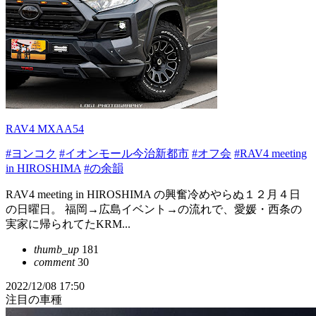
RAV4 MXAA54
#ヨンコク
#イオンモール今治新都市
#オフ会
#RAV4 meeting
in HIROSHIMA
#の余韻
RAV4 meeting in HIROSHIMA の興奮冷めやらぬ１２月４日
の日曜日。 福岡→広島イベント→の流れで、愛媛・西条の
実家に帰られてたKRM...
thumb_up
181
comment
30
2022/12/08 17:50
注目の車種