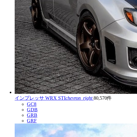
インプレッサ WRX STI
chevron_right
80,570件
GC8
GDB
GRB
GRF