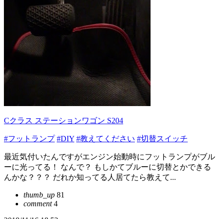
Cクラス ステーションワゴン S204
#フットランプ
#DIY
#教えてください
#切替スイッチ
最近気付いたんですがエンジン始動時にフットランプがブル
ーに光ってる！ なんで？ もしかてブルーに切替とかできる
んかな？？？ だれか知ってる人居てたら教えて...
thumb_up
81
comment
4