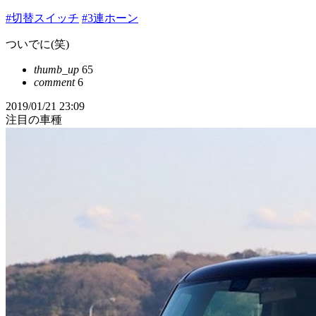
#切替スイッチ
#3連ホーン
ついでに(笑)
thumb_up
65
comment
6
2019/01/21 23:09
注目の車種