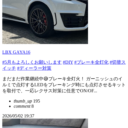
LBX GAYA16
#5月もよろしくお願いします
#DIY
#ブレーキ全灯化
#切替ス
イッチ
#ディーラー対策
まだまだ作業継続中😅ブレーキ全灯火！ ガーニッシュのイ
ルミで点灯するLEDをプレーキング時にも点灯させるキット
を取付で、一応レクサス対策に任意でON/OF...
thumb_up
195
comment
8
2026/05/02 19:37