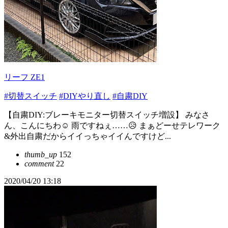
リーフ ZE1
#切替スイッチ
#DIYやり直し
#自粛DIY
【自粛DIY:ブレーキモニター切替スイッチ増設】 みなさ
ん、こんにちわ☺️ 雨ですねぇ……😥 まぁどーせテレワーク
&外出自粛だからイイっちゃイイんですけど...
thumb_up
152
comment
22
2020/04/20 13:18