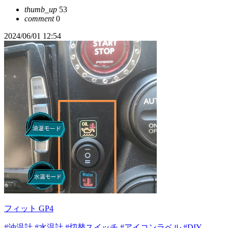
thumb_up
53
comment
0
2024/06/01 12:54
フィット GP4
#油温計
#水温計
#切替スイッチ
#アイコンラベル
#DIY