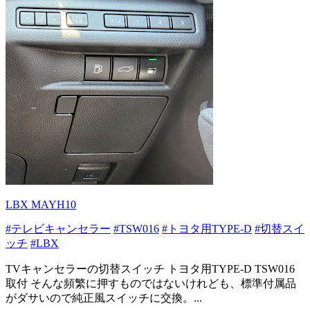
LBX MAYH10
#テレビキャンセラー
#TSW016
#トヨタ用TYPE-D
#切替スイ
ッチ
#LBX
TVキャンセラーの切替スイッチ トヨタ用TYPE-D TSW016
取付 そんな頻繁に押すものではないけれども、標準付属品
がダサいので純正風スイッチに交換。...