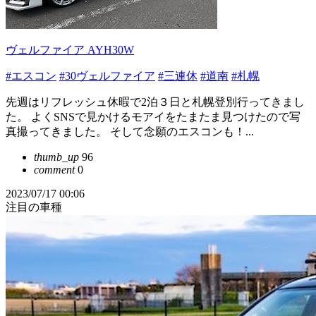
ヴェルファイア AYH30W
#エスコン
#30ヴェルファイア
#三連休
#道南
#札幌
先週はリフレッシュ休暇で2泊３日と札幌登別行ってきまし
た。 よくSNSで見かけるモアイをたまたま見つけたので写
真撮ってきました。 そして念願のエスコンも！...
thumb_up
96
comment
0
2023/07/17 00:06
注目の車種