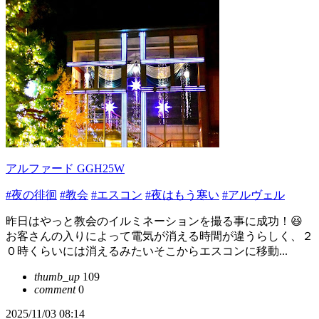
アルファード GGH25W
#夜の徘徊
#教会
#エスコン
#夜はもう寒い
#アルヴェル
昨日はやっと教会のイルミネーションを撮る事に成功！😆
お客さんの入りによって電気が消える時間が違うらしく、２
０時くらいには消えるみたいそこからエスコンに移動...
thumb_up
109
comment
0
2025/11/03 08:14