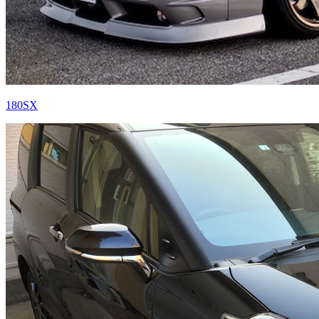
180SX