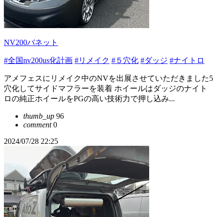
NV200バネット
#全国nv200us化計画
#リメイク
#５穴化
#ダッジ
#ナイトロ
アメフェスにリメイク中のNVを出展させていただきました5
穴化してサイドマフラーを装着 ホイールはダッジのナイト
ロの純正ホイールをPGの高い技術力で押し込み...
thumb_up
96
comment
0
2024/07/28 22:25