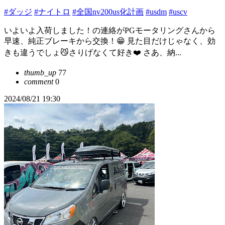
#ダッジ
#ナイトロ
#全国nv200us化計画
#usdm
#uscv
いよいよ入荷しました！の連絡がPGモータリングさんから
早速、純正ブレーキから交換！😁 見た目だけじゃなく、効
きも違うでしょ😼さりげなくて好き❤️ さあ、納...
thumb_up
77
comment
0
2024/08/21 19:30