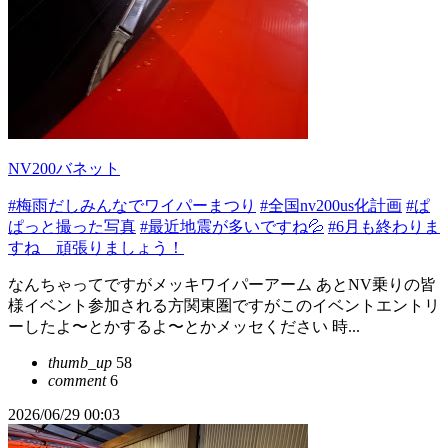
NV200バネット
#梅雨だしみんなでワイパーまつり
#全国nv200us化計画
#ぱ
ぱっと撮った写真
#最近地震が多いですね💦
#6月も終わりま
すね 頑張りましょう！
なんちゃってですがメッキワイパーアーム あとNV乗りの皆
様イベント参加される方関東圏ですがこのイベントエントリ
ーしたよ〜とかするよ〜とかメッセください 時...
thumb_up
58
comment
6
2026/06/29 00:03