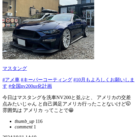
マスタング
#アメ車
#キーパーコーティング
#10月もよろしくお願いしま
す
#全国nv200us化計画
今日はマスタングを洗車NV200と並ぶと、 アメリカの交差
点みたいじゃん と自己満足アメリカ行ったことないけど🤭
雰囲気は アメリカ ってことで😁
thumb_up
116
comment
1