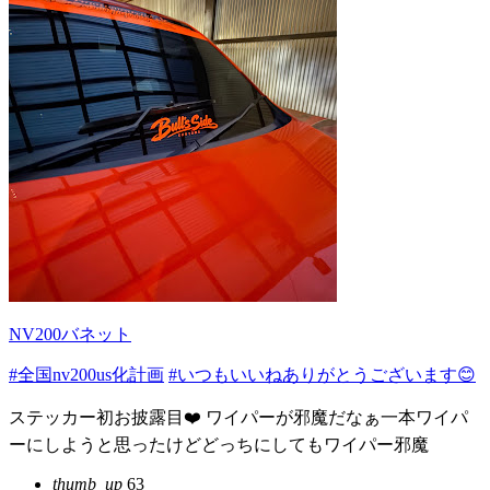
NV200バネット
#全国nv200us化計画
#いつもいいねありがとうございます😊
ステッカー初お披露目❤️ ワイパーが邪魔だなぁ一本ワイパ
ーにしようと思ったけどどっちにしてもワイパー邪魔
thumb_up
63