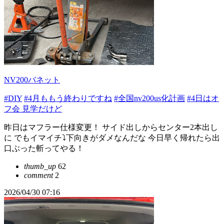
NV200バネット
#DIY
#4月ももう終わりですね
#全国nv200us化計画
#4日はオ
フ会 見学だけど
昨日はマフラー仕様変更！ サイド出しからセンター2本出し
に でもイマイチ⤵️下向きがダメなんだな 今日早く帰れたら出
口ぶった斬ってやる！
thumb_up
62
comment
2
2026/04/30 07:16