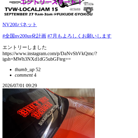
NV200バネット
#全国nv200us化計画
#7月もよろしくお願いします
エントリーしました
https://www.instagram.com/p/DaNvShVkQmc/?
igsh=MWh3NXd1dG5ubGFteg==
thumb_up
52
comment
4
2026/07/01 09:29