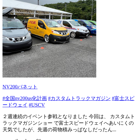
NV200バネット
#全国nv200us化計画
#カスタムトラックマガジン
#富士スピ
ードウェイ
#USCV
２週連続のイベント参戦となりました 今回は、 カスタムト
ラックマガジンショー で富士スピードウェイへあいにくの
天気でしたが、先週の荷物積みっぱなしだったん...