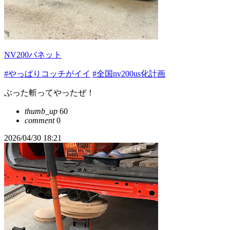
NV200バネット
#やっぱりコッチがイイ
#全国nv200us化計画
ぶった斬ってやったぜ！
thumb_up
60
comment
0
2026/04/30 18:21