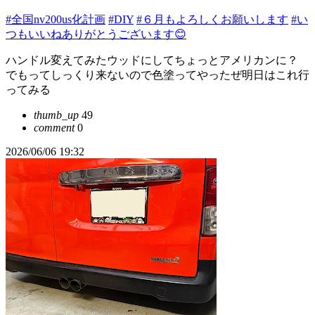
#全国nv200us化計画
#DIY
#６月もよろしくお願いします
#い
つもいいねありがとうございます😊
ハンドル変えてみたウッドにしてちょっとアメリカンに？
でもってしっくり来ないので色塗ってやったぜ明日はこれ行
ってみる
thumb_up
49
comment
0
2026/06/06 19:32