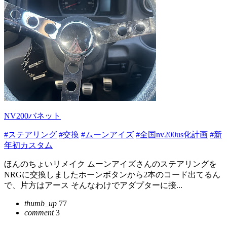
NV200バネット
#ステアリング
#交換
#ムーンアイズ
#全国nv200us化計画
#新
年初カスタム
ほんのちょいリメイク ムーンアイズさんのステアリングを
NRGに交換しましたホーンボタンから2本のコード出てるん
で、片方はアース そんなわけでアダプターに接...
thumb_up
77
comment
3