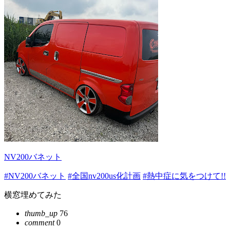
NV200バネット
#NV200バネット
#全国nv200us化計画
#熱中症に気をつけて!!
横窓埋めてみた
thumb_up
76
comment
0