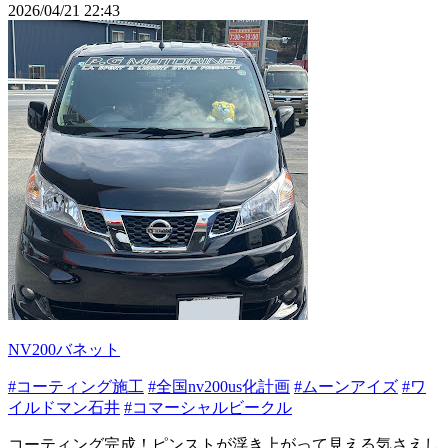
2026/04/21 22:43
NV200バネット
#コーティング施工
#全国nv200us化計画
#ムーンアイズ
#ワ
イルドマン石井
#コマーシャルビークル
コーティング完成！ピンストが浮き上がって見える気さえし