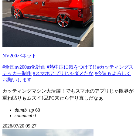
NV200バネット
#全国nv200us化計画
#熱中症に気をつけて!!
#カッティングス
テッカー制作
#スマホアプリじゃダメだな
#今週もよろしく
お願いします
カッティングマシン大活躍！でもスマホのアプリじゃ限界が
重ね貼りもムズイ⤵️💻PC来たら作り直しだなぁ
thumb_up
60
comment
0
2026/07/20 09:27