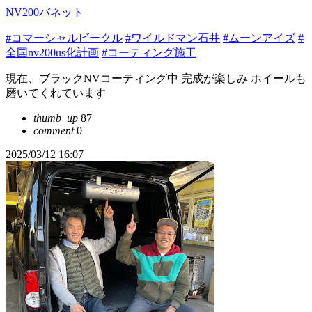
NV200バネット
#コマーシャルビークル
#ワイルドマン石井
#ムーンアイズ
#
全国nv200us化計画
#コーティング施工
現在、ブラックNVコーティング中 完成が楽しみ ホイールも
磨いてくれています
thumb_up
87
comment
0
2025/03/12 16:07