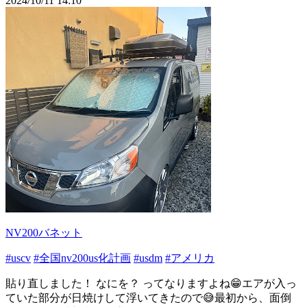
2024/10/11 14:10
NV200バネット
#uscv
#全国nv200us化計画
#usdm
#アメリカ
貼り直しました！ なにを？ ってなりますよね😁エアが入っ
ていた部分が日焼けして浮いてきたので😅最初から、面倒