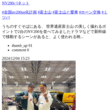
NV200バネット
#全国nv200us化計画
#富士山
#富士山と愛車
#ホーン交換
#ミ
ツバ
うちのすぐそばにある、 世界遺産富士山 の美しく撮れるポ
イントで2台のNV200を並べてみましたドラマなどで新幹線
で移動するシーンがあると、よく使われる映...
thumb_up
91
comment
0
2024/12/04 15:23