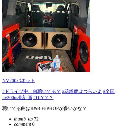
NV200バネット
#ドライブ中、何聴いてる？
#花粉症はつらいよ
#全国
nv200us化計画
#DIY？？
聴いてる曲はR&B HIPHOPが多いかな？
thumb_up
72
comment
0