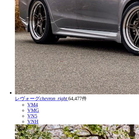
レヴォーグ
chevron_right
64,477件
VM4
VMG
VN5
VNH